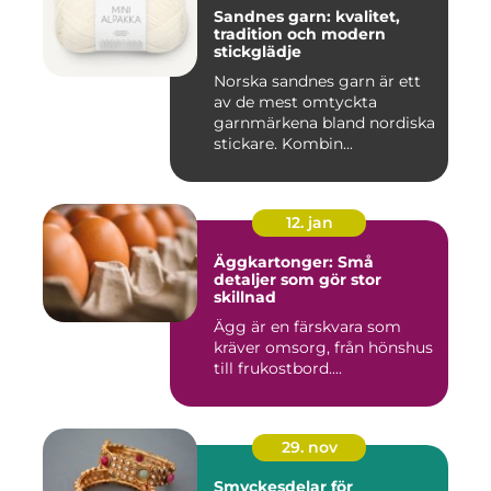
Sandnes garn: kvalitet,
tradition och modern
stickglädje
Norska sandnes garn är ett
av de mest omtyckta
garnmärkena bland nordiska
stickare. Kombin...
12. jan
Äggkartonger: Små
detaljer som gör stor
skillnad
Ägg är en färskvara som
kräver omsorg, från hönshus
till frukostbord....
29. nov
Smyckesdelar för