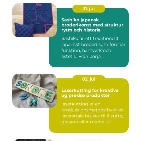
31. jul
Sashiko japansk
broderikonst med struktur,
rytm och historia
Sashiko är ett traditionellt
japanskt broderi som förenar
funktion, hantverk och
estetik. Från börja...
02. jul
Laserkutting for kreative
og presise produkter
laserkutting er en
produksjonsmetode hvor en
laserstråle brukes til å kutte,
gravere eller merke uli...