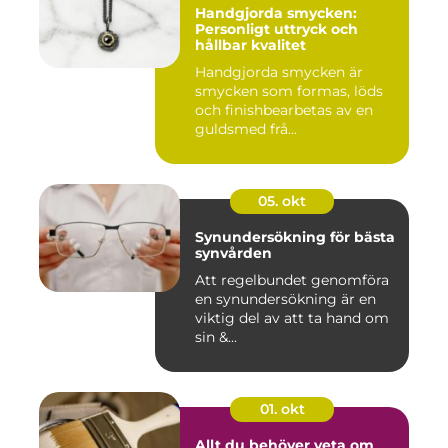
Handgjorda smycken:
Personligt uttryck och
hållbar kvalitet
Handgjorda smycken är
smycken som formas, löds
och finishbearbetas av en
guldsmed frå...
05. okt
Synundersökning för bästa
synvården
Att regelbundet genomföra
en synundersökning är en
viktig del av att ta hand om
sin &...
01. okt
Allt du behöver veta om