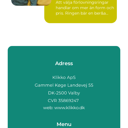
Att välja förlovningsringar
handlar om mer än form och
pris. Ringen bär en ber&a...
Adress
web:
www.klikko.dk
Menu