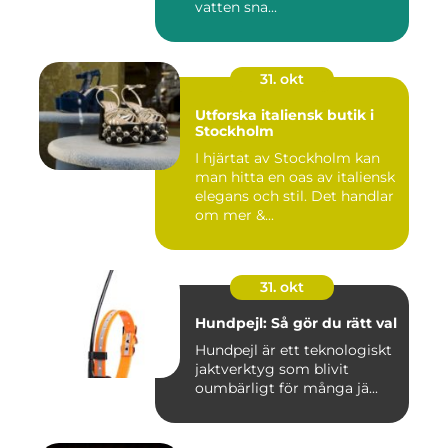
vatten sna...
31. okt
Utforska italiensk butik i
Stockholm
I hjärtat av Stockholm kan
man hitta en oas av italiensk
elegans och stil. Det handlar
om mer &...
31. okt
Hundpejl: Så gör du rätt val
Hundpejl är ett teknologiskt
jaktverktyg som blivit
oumbärligt för många jä...