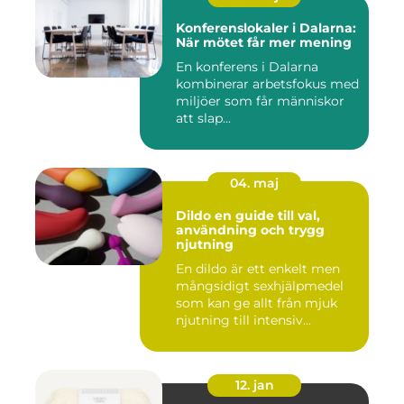
Konferenslokaler i Dalarna:
När mötet får mer mening
En konferens i Dalarna
kombinerar arbetsfokus med
miljöer som får människor
att slap...
04. maj
Dildo en guide till val,
användning och trygg
njutning
En dildo är ett enkelt men
mångsidigt sexhjälpmedel
som kan ge allt från mjuk
njutning till intensiv...
12. jan