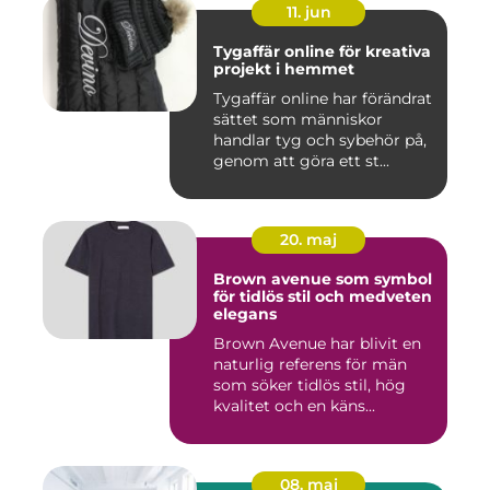
11. jun
Tygaffär online för kreativa
projekt i hemmet
Tygaffär online har förändrat
sättet som människor
handlar tyg och sybehör på,
genom att göra ett st...
20. maj
Brown avenue som symbol
för tidlös stil och medveten
elegans
Brown Avenue har blivit en
naturlig referens för män
som söker tidlös stil, hög
kvalitet och en käns...
08. maj