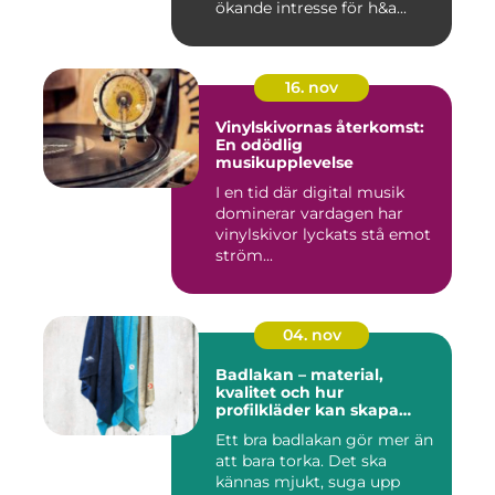
ökande intresse för h&a...
16. nov
Vinylskivornas återkomst:
En odödlig
musikupplevelse
I en tid där digital musik
dominerar vardagen har
vinylskivor lyckats stå emot
ström...
04. nov
Badlakan – material,
kvalitet och hur
profilkläder kan skapa
helhet i uttrycket
Ett bra badlakan gör mer än
att bara torka. Det ska
kännas mjukt, suga upp