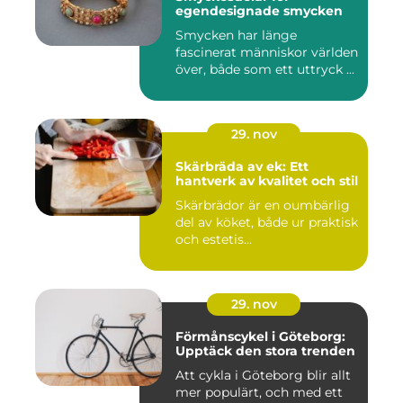
egendesignade smycken
Smycken har länge
fascinerat människor världen
över, både som ett uttryck ...
29. nov
Skärbräda av ek: Ett
hantverk av kvalitet och stil
Skärbrädor är en oumbärlig
del av köket, både ur praktisk
och estetis...
29. nov
Förmånscykel i Göteborg:
Upptäck den stora trenden
Att cykla i Göteborg blir allt
mer populärt, och med ett