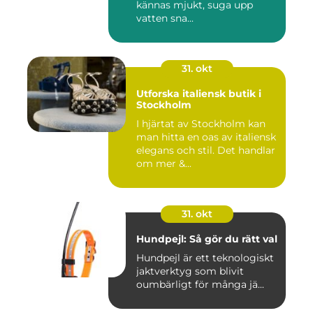
kännas mjukt, suga upp
vatten sna...
31. okt
Utforska italiensk butik i
Stockholm
I hjärtat av Stockholm kan
man hitta en oas av italiensk
elegans och stil. Det handlar
om mer &...
31. okt
Hundpejl: Så gör du rätt val
Hundpejl är ett teknologiskt
jaktverktyg som blivit
oumbärligt för många jä...