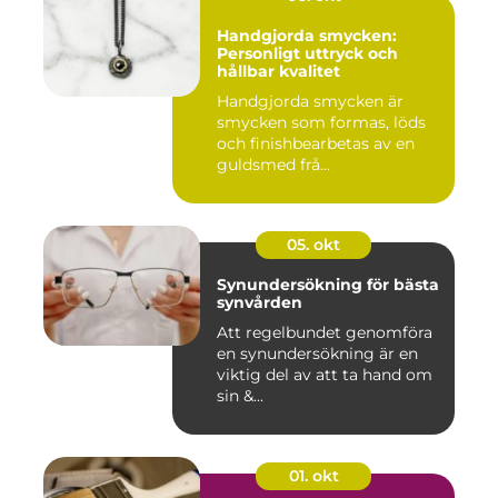
Handgjorda smycken:
Personligt uttryck och
hållbar kvalitet
Handgjorda smycken är
smycken som formas, löds
och finishbearbetas av en
guldsmed frå...
05. okt
Synundersökning för bästa
synvården
Att regelbundet genomföra
en synundersökning är en
viktig del av att ta hand om
sin &...
01. okt