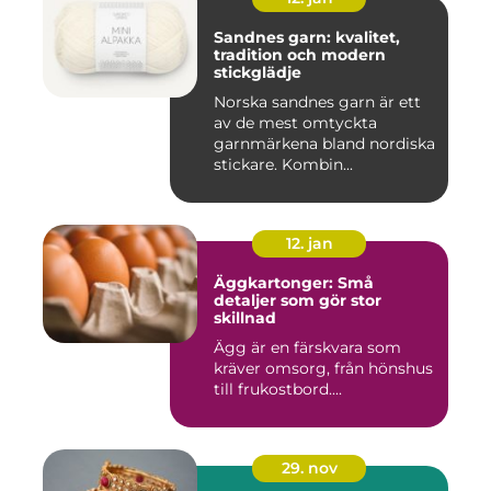
Sandnes garn: kvalitet,
tradition och modern
stickglädje
Norska sandnes garn är ett
av de mest omtyckta
garnmärkena bland nordiska
stickare. Kombin...
12. jan
Äggkartonger: Små
detaljer som gör stor
skillnad
Ägg är en färskvara som
kräver omsorg, från hönshus
till frukostbord....
29. nov