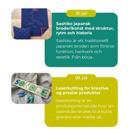
31. jul
Sashiko japansk
broderikonst med struktur,
rytm och historia
Sashiko är ett traditionellt
japanskt broderi som förenar
funktion, hantverk och
estetik. Från börja...
02. jul
Laserkutting for kreative
og presise produkter
laserkutting er en
produksjonsmetode hvor en
laserstråle brukes til å kutte,
gravere eller merke uli...