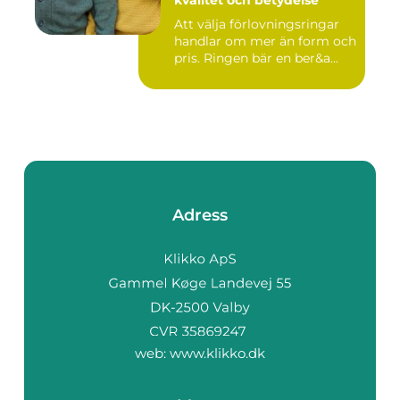
kvalitet och betydelse
Att välja förlovningsringar
handlar om mer än form och
pris. Ringen bär en ber&a...
Adress
web:
www.klikko.dk