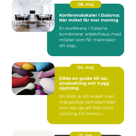
08. maj
Konferenslokaler i Dalarna:
När mötet får mer mening
En konferens i Dalarna
kombinerar arbetsfokus med
miljöer som får människor
att slap...
04. maj
Dildo en guide till val,
användning och trygg
njutning
En dildo är ett enkelt men
mångsidigt sexhjälpmedel
som kan ge allt från mjuk
njutning till intensiv...
12. jan