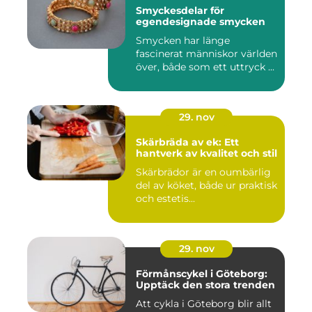
Smyckesdelar för
egendesignade smycken
Smycken har länge
fascinerat människor världen
över, både som ett uttryck ...
29. nov
Skärbräda av ek: Ett
hantverk av kvalitet och stil
Skärbrädor är en oumbärlig
del av köket, både ur praktisk
och estetis...
29. nov
Förmånscykel i Göteborg:
Upptäck den stora trenden
Att cykla i Göteborg blir allt