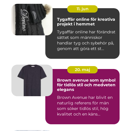
11. jun
Tygaffär online för kreativa
projekt i hemmet
Tygaffär online har förändrat
sättet som människor
handlar tyg och sybehör på,
genom att göra ett st...
20. maj
Brown avenue som symbol
för tidlös stil och medveten
elegans
Brown Avenue har blivit en
naturlig referens för män
som söker tidlös stil, hög
kvalitet och en käns...