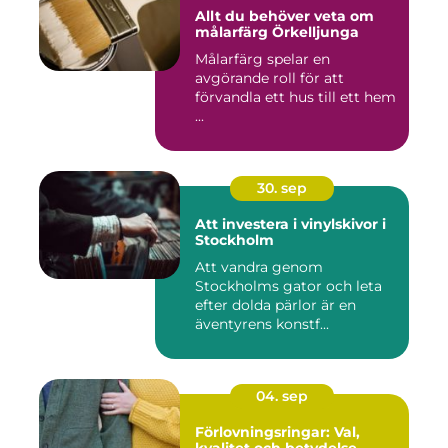
Allt du behöver veta om
målarfärg Örkelljunga
Målarfärg spelar en
avgörande roll för att
förvandla ett hus till ett hem
...
30. sep
Att investera i vinylskivor i
Stockholm
Att vandra genom
Stockholms gator och leta
efter dolda pärlor är en
äventyrens konstf...
04. sep
Förlovningsringar: Val,