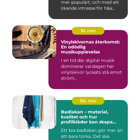
mer populärt, och med ett
ökande intresse för h&a...
16. nov
Vinylskivornas återkomst:
En odödlig
musikupplevelse
I en tid där digital musik
dominerar vardagen har
vinylskivor lyckats stå emot
ström...
04. nov
Badlakan – material,
kvalitet och hur
profilkläder kan skapa
helhet i uttrycket
Ett bra badlakan gör mer än
att bara torka. Det ska