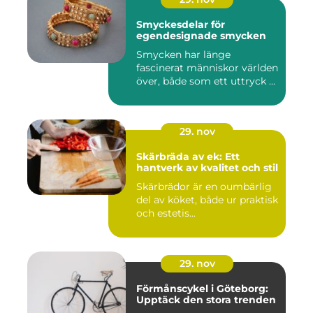
Smyckesdelar för
egendesignade smycken
Smycken har länge
fascinerat människor världen
över, både som ett uttryck ...
29. nov
Skärbräda av ek: Ett
hantverk av kvalitet och stil
Skärbrädor är en oumbärlig
del av köket, både ur praktisk
och estetis...
29. nov
Förmånscykel i Göteborg:
Upptäck den stora trenden