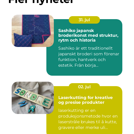
31. jul
Sashiko japansk
broderikonst med struktur,
rytm och historia
Sashiko är ett traditionellt
japanskt broderi som förenar
funktion, hantverk och
estetik. Från börja...
02. jul
Laserkutting for kreative
og presise produkter
laserkutting er en
produksjonsmetode hvor en
laserstråle brukes til å kutte,
gravere eller merke uli...