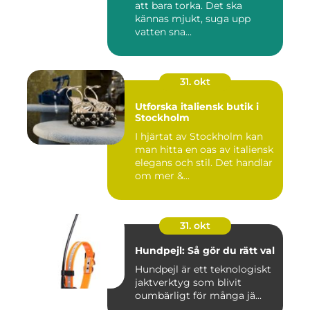
att bara torka. Det ska
kännas mjukt, suga upp
vatten sna...
31. okt
Utforska italiensk butik i
Stockholm
I hjärtat av Stockholm kan
man hitta en oas av italiensk
elegans och stil. Det handlar
om mer &...
31. okt
Hundpejl: Så gör du rätt val
Hundpejl är ett teknologiskt
jaktverktyg som blivit
oumbärligt för många jä...