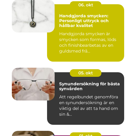
06. okt
Handgjorda smycken:
Personligt uttryck och
hållbar kvalitet
Handgjorda smycken är
smycken som formas, löds
och finishbearbetas av en
guldsmed frå...
05. okt
Synundersökning för bästa
synvården
Att regelbundet genomföra
en synundersökning är en
viktig del av att ta hand om
sin &...