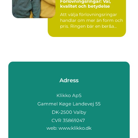
Förlovningsringar: Val,
kvalitet och betydelse
Att välja förlovningsringar
handlar om mer än form och
pris. Ringen bär en ber&a...
Adress
web:
www.klikko.dk