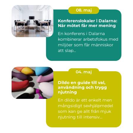
08. maj
Konferenslokaler i Dalarna:
När mötet får mer mening
En konferens i Dalarna
kombinerar arbetsfokus med
miljöer som får människor
att slap...
04. maj
Dildo en guide till val,
användning och trygg
njutning
En dildo är ett enkelt men
mångsidigt sexhjälpmedel
som kan ge allt från mjuk
njutning till intensiv...