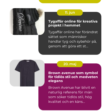
11. jun
Tygaffär online för kreativa
projekt i hemmet
Tygaffär online har förändrat
sättet som människor
handlar tyg och sybehör på,
genom att göra ett st...
20. maj
Brown avenue som symbol
för tidlös stil och medveten
elegans
Brown Avenue har blivit en
naturlig referens för män
som söker tidlös stil, hög
kvalitet och en käns...