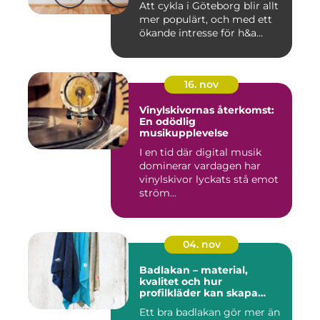
Att cykla i Göteborg blir allt
mer populärt, och med ett
ökande intresse för h&a...
16. nov
Vinylskivornas återkomst:
En odödlig
musikupplevelse
I en tid där digital musik
dominerar vardagen har
vinylskivor lyckats stå emot
ström...
04. nov
Badlakan – material,
kvalitet och hur
profilkläder kan skapa
helhet i uttrycket
Ett bra badlakan gör mer än