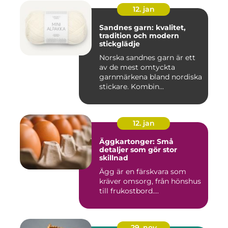
12. jan
Sandnes garn: kvalitet,
tradition och modern
stickglädje
Norska sandnes garn är ett
av de mest omtyckta
garnmärkena bland nordiska
stickare. Kombin...
12. jan
Äggkartonger: Små
detaljer som gör stor
skillnad
Ägg är en färskvara som
kräver omsorg, från hönshus
till frukostbord....
29. nov