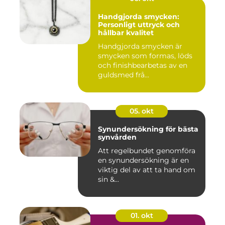
Handgjorda smycken:
Personligt uttryck och
hållbar kvalitet
Handgjorda smycken är
smycken som formas, löds
och finishbearbetas av en
guldsmed frå...
05. okt
Synundersökning för bästa
synvården
Att regelbundet genomföra
en synundersökning är en
viktig del av att ta hand om
sin &...
01. okt