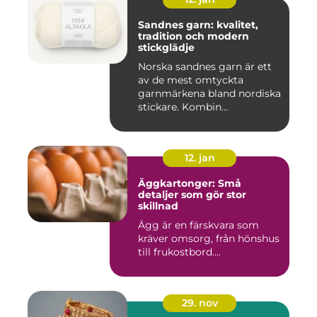
Sandnes garn: kvalitet,
tradition och modern
stickglädje
Norska sandnes garn är ett
av de mest omtyckta
garnmärkena bland nordiska
stickare. Kombin...
12. jan
Äggkartonger: Små
detaljer som gör stor
skillnad
Ägg är en färskvara som
kräver omsorg, från hönshus
till frukostbord....
29. nov