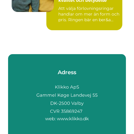
kvalitet och betydelse
Att välja förlovningsringar
handlar om mer än form och
pris. Ringen bär en ber&a...
Adress
web:
www.klikko.dk