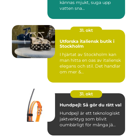
kännas mjukt, suga upp
vatten sna...
31. okt
Utforska italiensk butik i
Stockholm
I hjärtat av Stockholm kan
man hitta en oas av italiensk
elegans och stil. Det handlar
om mer &...
31. okt
Hundpejl: Så gör du rätt val
Hundpejl är ett teknologiskt
jaktverktyg som blivit
oumbärligt för många jä...