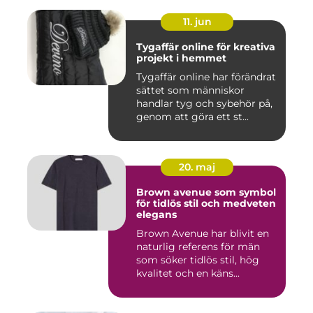
11. jun
Tygaffär online för kreativa
projekt i hemmet
Tygaffär online har förändrat
sättet som människor
handlar tyg och sybehör på,
genom att göra ett st...
20. maj
Brown avenue som symbol
för tidlös stil och medveten
elegans
Brown Avenue har blivit en
naturlig referens för män
som söker tidlös stil, hög
kvalitet och en käns...