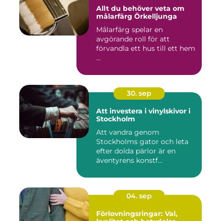
Allt du behöver veta om
målarfärg Örkelljunga
Målarfärg spelar en
avgörande roll för att
förvandla ett hus till ett hem
...
30. sep
Att investera i vinylskivor i
Stockholm
Att vandra genom
Stockholms gator och leta
efter dolda pärlor är en
äventyrens konstf...
04. sep
Förlovningsringar: Val,