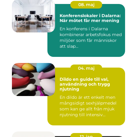
08. maj
Konferenslokaler i Dalarna:
När mötet får mer mening
En konferens i Dalarna
kombinerar arbetsfokus med
miljöer som får människor
att slap...
04. maj
Dildo en guide till val,
användning och trygg
njutning
En dildo är ett enkelt men
mångsidigt sexhjälpmedel
som kan ge allt från mjuk
njutning till intensiv...
12. jan