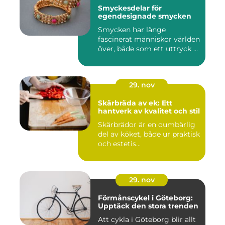
Smyckesdelar för
egendesignade smycken
Smycken har länge
fascinerat människor världen
över, både som ett uttryck ...
29. nov
Skärbräda av ek: Ett
hantverk av kvalitet och stil
Skärbrädor är en oumbärlig
del av köket, både ur praktisk
och estetis...
29. nov
Förmånscykel i Göteborg:
Upptäck den stora trenden
Att cykla i Göteborg blir allt