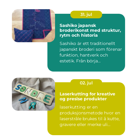
31. jul
Sashiko japansk
broderikonst med struktur,
rytm och historia
Sashiko är ett traditionellt
japanskt broderi som förenar
funktion, hantverk och
estetik. Från börja...
02. jul
Laserkutting for kreative
og presise produkter
laserkutting er en
produksjonsmetode hvor en
laserstråle brukes til å kutte,
gravere eller merke uli...