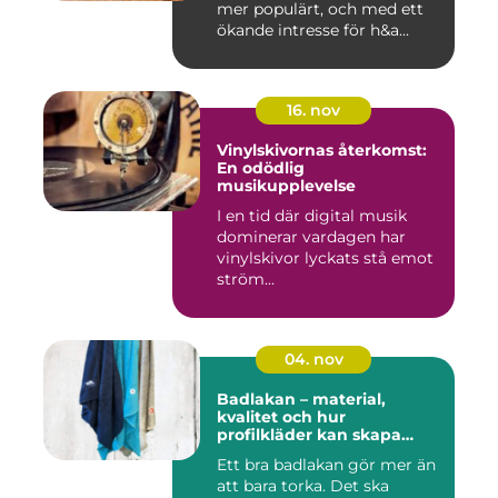
mer populärt, och med ett
ökande intresse för h&a...
16. nov
Vinylskivornas återkomst:
En odödlig
musikupplevelse
I en tid där digital musik
dominerar vardagen har
vinylskivor lyckats stå emot
ström...
04. nov
Badlakan – material,
kvalitet och hur
profilkläder kan skapa
helhet i uttrycket
Ett bra badlakan gör mer än
att bara torka. Det ska