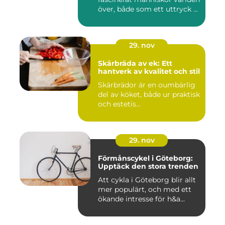
över, både som ett uttryck ...
29. nov
Skärbräda av ek: Ett
hantverk av kvalitet och stil
Skärbrädor är en oumbärlig
del av köket, både ur praktisk
och estetis...
29. nov
Förmånscykel i Göteborg:
Upptäck den stora trenden
Att cykla i Göteborg blir allt
mer populärt, och med ett
ökande intresse för h&a...