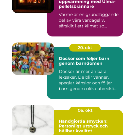
uppvärmning med Ulma-
pelletsbrännare
Värme är en grundläggande
del av våra vardagsliv,
särskilt i ett klimat so...
20. okt
Dockor som följer barn
genom barndomen
Dockor är mer än bara
leksaker. De blir vänner,
speglar känslor och följer
barn genom olika utveckli...
06. okt
Handgjorda smycken:
Personligt uttryck och
hållbar kvalitet