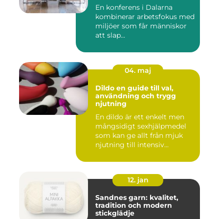
En konferens i Dalarna
kombinerar arbetsfokus med
miljöer som får människor
att slap...
04. maj
Dildo en guide till val,
användning och trygg
njutning
En dildo är ett enkelt men
mångsidigt sexhjälpmedel
som kan ge allt från mjuk
njutning till intensiv...
12. jan
Sandnes garn: kvalitet,
tradition och modern
stickglädje