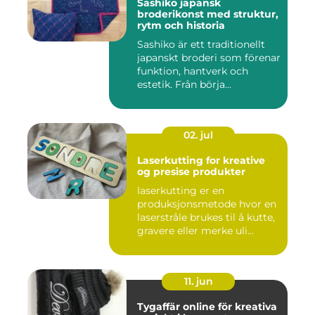
Sashiko japansk
broderikonst med struktur,
rytm och historia
Sashiko är ett traditionellt
japanskt broderi som förenar
funktion, hantverk och
estetik. Från börja...
02. jul
Laserkutting for kreative
og presise produkter
laserkutting er en
produksjonsmetode hvor en
laserstråle brukes til å kutte,
gravere eller merke uli...
11. jun
Tygaffär online för kreativa