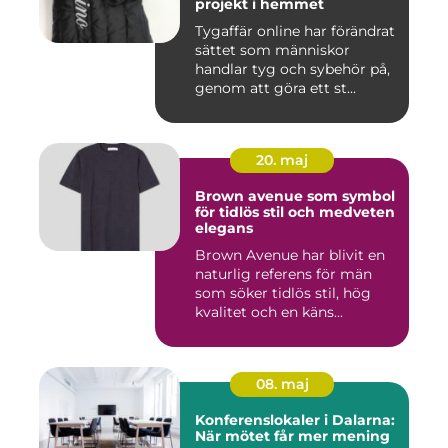
projekt i hemmet
Tygaffär online har förändrat
sättet som människor
handlar tyg och sybehör på,
genom att göra ett st...
20. maj
Brown avenue som symbol
för tidlös stil och medveten
elegans
Brown Avenue har blivit en
naturlig referens för män
som söker tidlös stil, hög
kvalitet och en käns...
08. maj
Konferenslokaler i Dalarna:
När mötet får mer mening