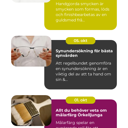
Handgjorda smycken är
smycken som formas, löds
och finishbearbetas av en
guldsmed frå...
05. okt
Synundersökning för bästa
synvården
Att regelbundet genomföra
en synundersökning är en
viktig del av att ta hand om
sin &...
01. okt
Allt du behöver veta om
målarfärg Örkelljunga
Målarfärg spelar en