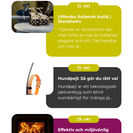
31. okt
Utforska italiensk butik i
Stockholm
I hjärtat av Stockholm kan
man hitta en oas av italiensk
elegans och stil. Det handlar
om mer &...
31. okt
Hundpejl: Så gör du rätt val
Hundpejl är ett teknologiskt
jaktverktyg som blivit
oumbärligt för många jä...
29. okt
Effektiv och miljövänlig