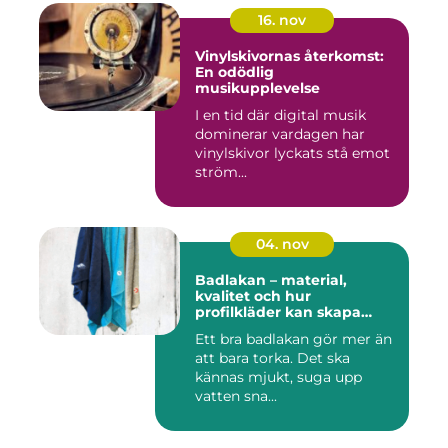
16. nov
Vinylskivornas återkomst:
En odödlig
musikupplevelse
I en tid där digital musik
dominerar vardagen har
vinylskivor lyckats stå emot
ström...
04. nov
Badlakan – material,
kvalitet och hur
profilkläder kan skapa
helhet i uttrycket
Ett bra badlakan gör mer än
att bara torka. Det ska
kännas mjukt, suga upp
vatten sna...