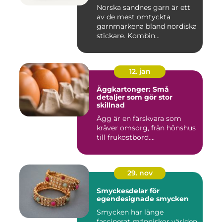
Norska sandnes garn är ett
av de mest omtyckta
garnmärkena bland nordiska
stickare. Kombin...
12. jan
Äggkartonger: Små
detaljer som gör stor
skillnad
Ägg är en färskvara som
kräver omsorg, från hönshus
till frukostbord....
29. nov
Smyckesdelar för
egendesignade smycken
Smycken har länge
fascinerat människor världen