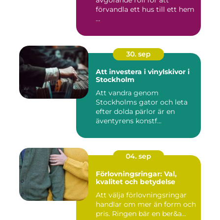
avgörande roll för att
förvandla ett hus till ett hem
...
30. sep
Att investera i vinylskivor i
Stockholm
Att vandra genom
Stockholms gator och leta
efter dolda pärlor är en
äventyrens konstf...
04. sep
Förlovningsringar: Val,
kvalitet och betydelse
Att välja förlovningsringar
handlar om mer än form och
pris. Ringen bär en ber&a...