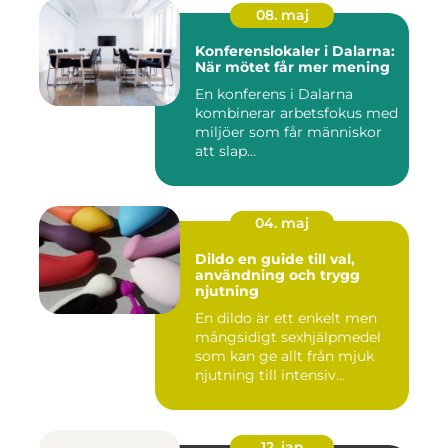
08. maj
Konferenslokaler i Dalarna:
När mötet får mer mening
En konferens i Dalarna
kombinerar arbetsfokus med
miljöer som får människor
att slap...
04. maj
Dildo en guide till val,
användning och trygg
njutning
En dildo är ett enkelt men
mångsidigt sexhjälpmedel
som kan ge allt från mjuk
njutning till intensiv...
12. jan