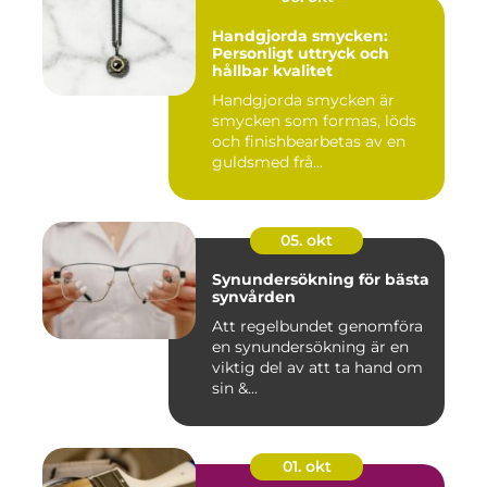
Handgjorda smycken:
Personligt uttryck och
hållbar kvalitet
Handgjorda smycken är
smycken som formas, löds
och finishbearbetas av en
guldsmed frå...
05. okt
Synundersökning för bästa
synvården
Att regelbundet genomföra
en synundersökning är en
viktig del av att ta hand om
sin &...
01. okt