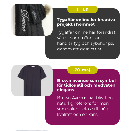
11. jun
Tygaffär online för kreativa
projekt i hemmet
Tygaffär online har förändrat
sättet som människor
handlar tyg och sybehör på,
genom att göra ett st...
20. maj
Brown avenue som symbol
för tidlös stil och medveten
elegans
Brown Avenue har blivit en
naturlig referens för män
som söker tidlös stil, hög
kvalitet och en käns...