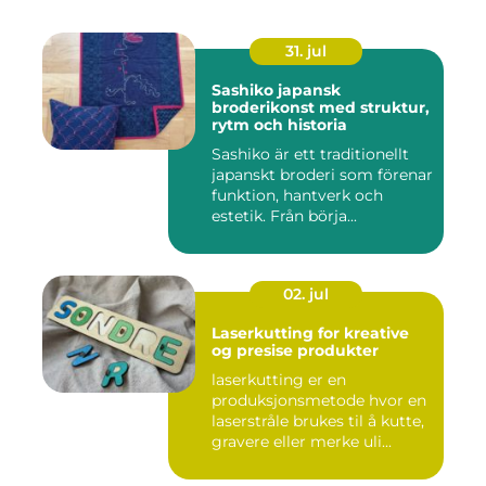
31. jul
Sashiko japansk
broderikonst med struktur,
rytm och historia
Sashiko är ett traditionellt
japanskt broderi som förenar
funktion, hantverk och
estetik. Från börja...
02. jul
Laserkutting for kreative
og presise produkter
laserkutting er en
produksjonsmetode hvor en
laserstråle brukes til å kutte,
gravere eller merke uli...