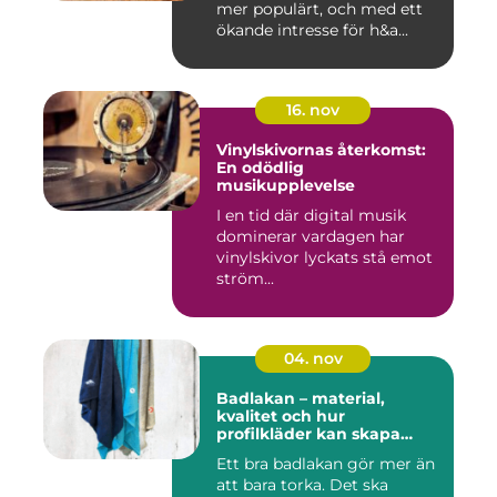
mer populärt, och med ett
ökande intresse för h&a...
16. nov
Vinylskivornas återkomst:
En odödlig
musikupplevelse
I en tid där digital musik
dominerar vardagen har
vinylskivor lyckats stå emot
ström...
04. nov
Badlakan – material,
kvalitet och hur
profilkläder kan skapa
helhet i uttrycket
Ett bra badlakan gör mer än
att bara torka. Det ska