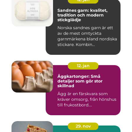
Sandnes garn: kvalitet,
tradition och modern
stickglädje
Norska sandnes garn är ett
av de mest omtyckta
garnmärkena bland nordiska
stickare. Kombin...
12. jan
Äggkartonger: Små
detaljer som gör stor
skillnad
Ägg är en färskvara som
kräver omsorg, från hönshus
till frukostbord....
29. nov