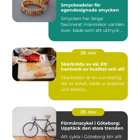
Smyckesdelar för
egendesignade smycken
Smycken har länge
fascinerat människor världen
över, både som ett uttryck ...
29. nov
Skärbräda av ek: Ett
hantverk av kvalitet och stil
Skärbrädor är en oumbärlig
del av köket, både ur praktisk
och estetis...
29. nov
Förmånscykel i Göteborg:
Upptäck den stora trenden
Att cykla i Göteborg blir allt