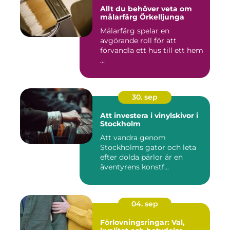
Allt du behöver veta om
målarfärg Örkelljunga
Målarfärg spelar en
avgörande roll för att
förvandla ett hus till ett hem
...
30. sep
Att investera i vinylskivor i
Stockholm
Att vandra genom
Stockholms gator och leta
efter dolda pärlor är en
äventyrens konstf...
04. sep
Förlovningsringar: Val,