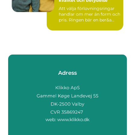
kvalitet och betydelse
Att välja förlovningsringar
handlar om mer än form och
pris. Ringen bär en ber&a...
Adress
web:
www.klikko.dk