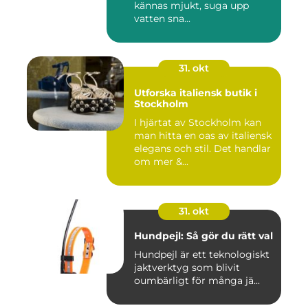
kännas mjukt, suga upp
vatten sna...
31. okt
Utforska italiensk butik i
Stockholm
I hjärtat av Stockholm kan
man hitta en oas av italiensk
elegans och stil. Det handlar
om mer &...
31. okt
Hundpejl: Så gör du rätt val
Hundpejl är ett teknologiskt
jaktverktyg som blivit
oumbärligt för många jä...