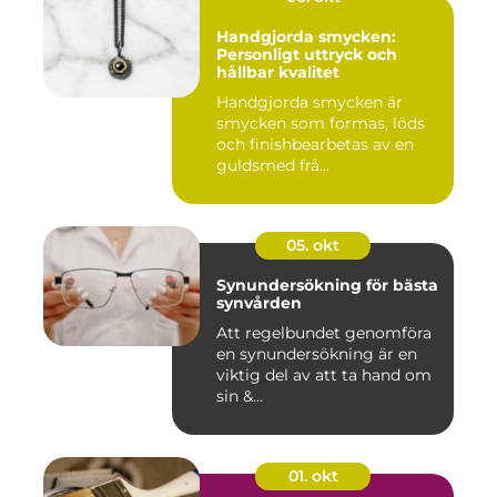
Handgjorda smycken:
Personligt uttryck och
hållbar kvalitet
Handgjorda smycken är
smycken som formas, löds
och finishbearbetas av en
guldsmed frå...
05. okt
Synundersökning för bästa
synvården
Att regelbundet genomföra
en synundersökning är en
viktig del av att ta hand om
sin &...
01. okt