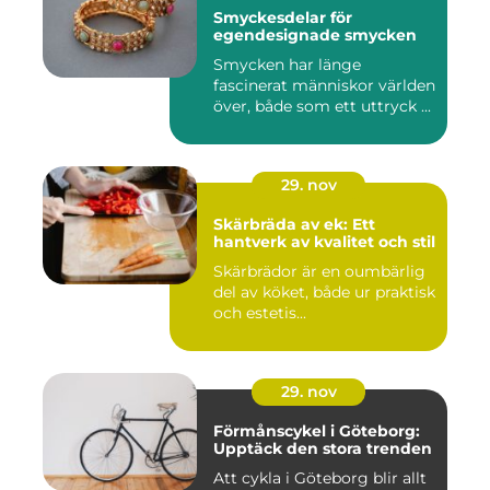
Smyckesdelar för
egendesignade smycken
Smycken har länge
fascinerat människor världen
över, både som ett uttryck ...
29. nov
Skärbräda av ek: Ett
hantverk av kvalitet och stil
Skärbrädor är en oumbärlig
del av köket, både ur praktisk
och estetis...
29. nov
Förmånscykel i Göteborg:
Upptäck den stora trenden
Att cykla i Göteborg blir allt