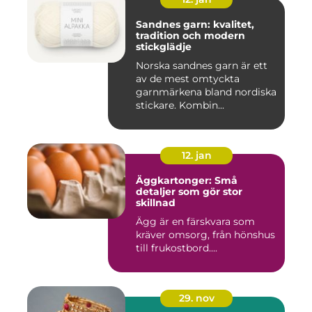
Sandnes garn: kvalitet,
tradition och modern
stickglädje
Norska sandnes garn är ett
av de mest omtyckta
garnmärkena bland nordiska
stickare. Kombin...
12. jan
Äggkartonger: Små
detaljer som gör stor
skillnad
Ägg är en färskvara som
kräver omsorg, från hönshus
till frukostbord....
29. nov