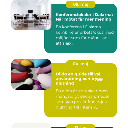
08. maj
Konferenslokaler i Dalarna:
När mötet får mer mening
En konferens i Dalarna
kombinerar arbetsfokus med
miljöer som får människor
att slap...
04. maj
Dildo en guide till val,
användning och trygg
njutning
En dildo är ett enkelt men
mångsidigt sexhjälpmedel
som kan ge allt från mjuk
njutning till intensiv...
12. jan