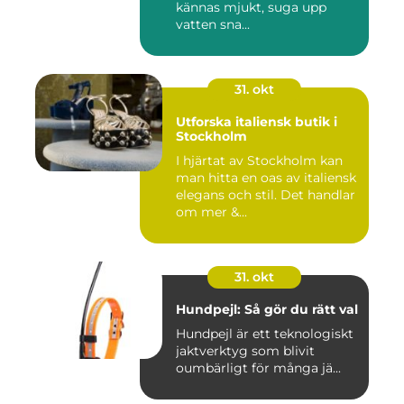
kännas mjukt, suga upp
vatten sna...
31. okt
Utforska italiensk butik i
Stockholm
I hjärtat av Stockholm kan
man hitta en oas av italiensk
elegans och stil. Det handlar
om mer &...
31. okt
Hundpejl: Så gör du rätt val
Hundpejl är ett teknologiskt
jaktverktyg som blivit
oumbärligt för många jä...