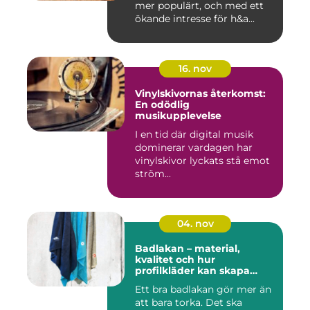
mer populärt, och med ett
ökande intresse för h&a...
16. nov
Vinylskivornas återkomst:
En odödlig
musikupplevelse
I en tid där digital musik
dominerar vardagen har
vinylskivor lyckats stå emot
ström...
04. nov
Badlakan – material,
kvalitet och hur
profilkläder kan skapa
helhet i uttrycket
Ett bra badlakan gör mer än
att bara torka. Det ska