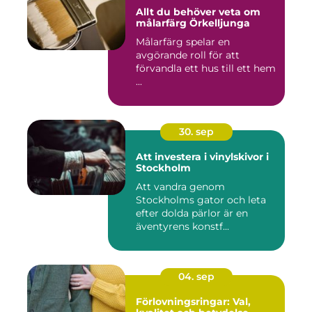
Allt du behöver veta om
målarfärg Örkelljunga
Målarfärg spelar en
avgörande roll för att
förvandla ett hus till ett hem
...
30. sep
Att investera i vinylskivor i
Stockholm
Att vandra genom
Stockholms gator och leta
efter dolda pärlor är en
äventyrens konstf...
04. sep
Förlovningsringar: Val,