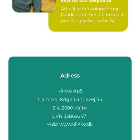
kvalitet och betydelse
Att välja förlovningsringar
handlar om mer än form och
pris. Ringen bär en ber&a...
Adress
web:
www.klikko.dk