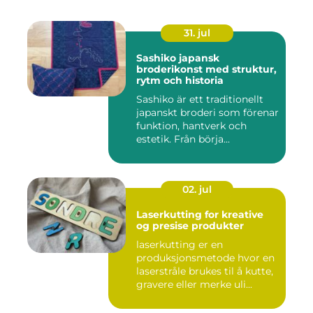
31. jul
Sashiko japansk
broderikonst med struktur,
rytm och historia
Sashiko är ett traditionellt
japanskt broderi som förenar
funktion, hantverk och
estetik. Från börja...
02. jul
Laserkutting for kreative
og presise produkter
laserkutting er en
produksjonsmetode hvor en
laserstråle brukes til å kutte,
gravere eller merke uli...