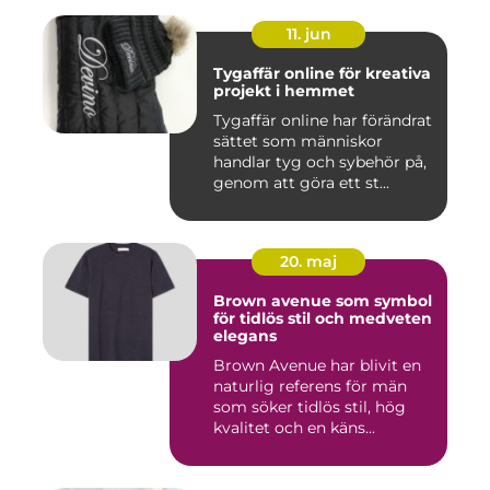
11. jun
Tygaffär online för kreativa
projekt i hemmet
Tygaffär online har förändrat
sättet som människor
handlar tyg och sybehör på,
genom att göra ett st...
20. maj
Brown avenue som symbol
för tidlös stil och medveten
elegans
Brown Avenue har blivit en
naturlig referens för män
som söker tidlös stil, hög
kvalitet och en käns...