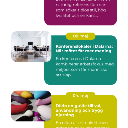
naturlig referens för män
som söker tidlös stil, hög
kvalitet och en käns...
08. maj
Konferenslokaler i Dalarna:
När mötet får mer mening
En konferens i Dalarna
kombinerar arbetsfokus med
miljöer som får människor
att slap...
04. maj
Dildo en guide till val,
användning och trygg
njutning
En dildo är ett enkelt men