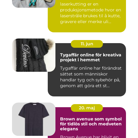
laserkutting er en
produksjonsmetode hvor en
laserstråle brukes til å kutte,
gravere eller merke uli...
11. jun
Tygaffär online för kreativa
projekt i hemmet
Tygaffär online har förändrat
sättet som människor
handlar tyg och sybehör på,
genom att göra ett st...
20. maj
Brown avenue som symbol
för tidlös stil och medveten
elegans
Brown Avenue har blivit en