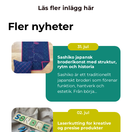
Läs fler inlägg här
Fler nyheter
31. jul
Sashiko japansk
broderikonst med struktur,
rytm och historia
Sashiko är ett traditionellt
japanskt broderi som förenar
funktion, hantverk och
estetik. Från börja...
02. jul
Laserkutting for kreative
og presise produkter