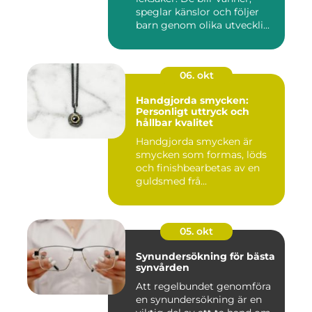
speglar känslor och följer
barn genom olika utveckli...
06. okt
Handgjorda smycken:
Personligt uttryck och
hållbar kvalitet
Handgjorda smycken är
smycken som formas, löds
och finishbearbetas av en
guldsmed frå...
05. okt
Synundersökning för bästa
synvården
Att regelbundet genomföra
en synundersökning är en