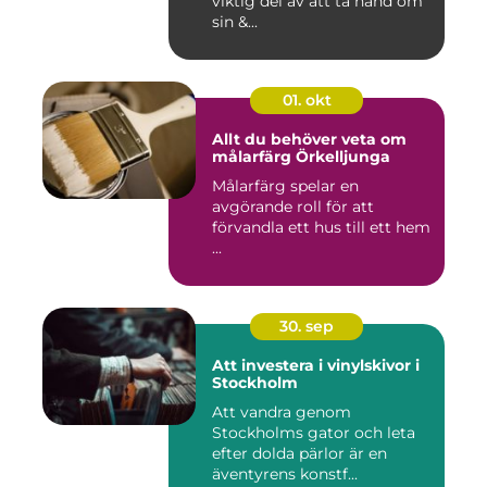
viktig del av att ta hand om
sin &...
01. okt
Allt du behöver veta om
målarfärg Örkelljunga
Målarfärg spelar en
avgörande roll för att
förvandla ett hus till ett hem
...
30. sep
Att investera i vinylskivor i
Stockholm
Att vandra genom
Stockholms gator och leta
efter dolda pärlor är en
äventyrens konstf...