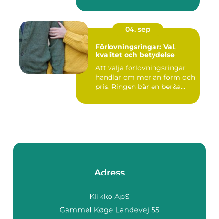
04. sep
Förlovningsringar: Val,
kvalitet och betydelse
Att välja förlovningsringar
handlar om mer än form och
pris. Ringen bär en ber&a...
Adress