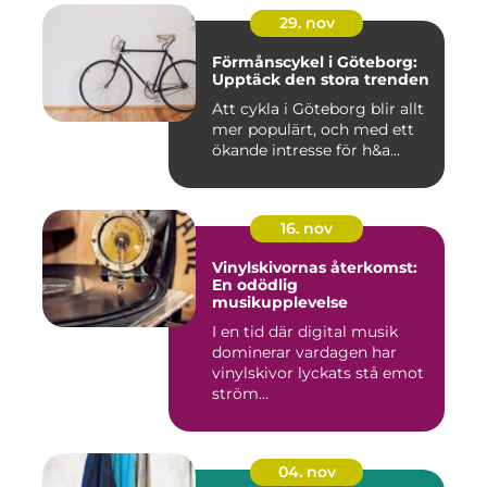
29. nov
Förmånscykel i Göteborg:
Upptäck den stora trenden
Att cykla i Göteborg blir allt
mer populärt, och med ett
ökande intresse för h&a...
16. nov
Vinylskivornas återkomst:
En odödlig
musikupplevelse
I en tid där digital musik
dominerar vardagen har
vinylskivor lyckats stå emot
ström...
04. nov