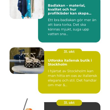
Badlakan – material,
kvalitet och hur
profilkläder kan skapa
helhet i uttrycket
Ett bra badlakan gör mer än
att bara torka. Det ska
kännas mjukt, suga upp
vatten sna...
31. okt
Utforska italiensk butik i
Stockholm
I hjärtat av Stockholm kan
man hitta en oas av italiensk
elegans och stil. Det handlar
om mer &...
31. okt