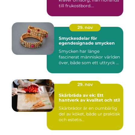
kräver omsorg, från hönshus
till frukostbord....
29. nov
Smyckesdelar för
egendesignade smycken
Smycken har länge
fascinerat människor världen
över, både som ett uttryck ...
29. nov
Skärbräda av ek: Ett
hantverk av kvalitet och stil
Skärbrädor är en oumbärlig
del av köket, både ur praktisk
och estetis...