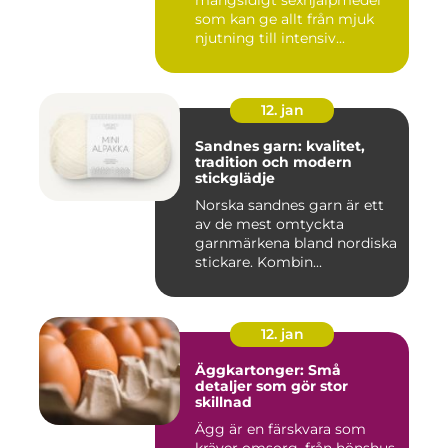
mångsidigt sexhjälpmedel
som kan ge allt från mjuk
njutning till intensiv...
12. jan
Sandnes garn: kvalitet,
tradition och modern
stickglädje
Norska sandnes garn är ett
av de mest omtyckta
garnmärkena bland nordiska
stickare. Kombin...
12. jan
Äggkartonger: Små
detaljer som gör stor
skillnad
Ägg är en färskvara som