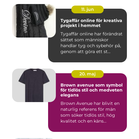
11. jun
Tygaffär online för kreativa
projekt i hemmet
Tygaffär online har förändrat
sättet som människor
handlar tyg och sybehör på,
genom att göra ett st...
20. maj
Brown avenue som symbol
för tidlös stil och medveten
elegans
Brown Avenue har blivit en
naturlig referens för män
som söker tidlös stil, hög
kvalitet och en käns...