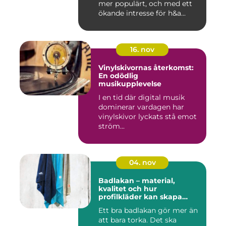
mer populärt, och med ett
ökande intresse för h&a...
16. nov
Vinylskivornas återkomst:
En odödlig
musikupplevelse
I en tid där digital musik
dominerar vardagen har
vinylskivor lyckats stå emot
ström...
04. nov
Badlakan – material,
kvalitet och hur
profilkläder kan skapa
helhet i uttrycket
Ett bra badlakan gör mer än
att bara torka. Det ska