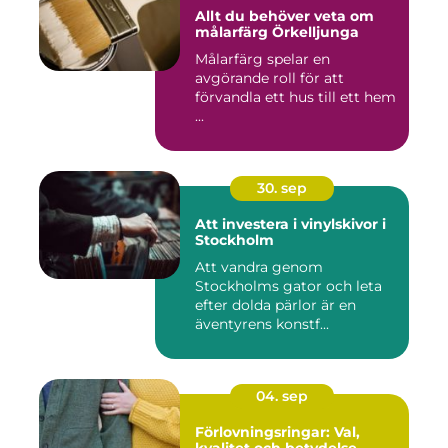
Allt du behöver veta om
målarfärg Örkelljunga
Målarfärg spelar en
avgörande roll för att
förvandla ett hus till ett hem
...
30. sep
Att investera i vinylskivor i
Stockholm
Att vandra genom
Stockholms gator och leta
efter dolda pärlor är en
äventyrens konstf...
04. sep
Förlovningsringar: Val,