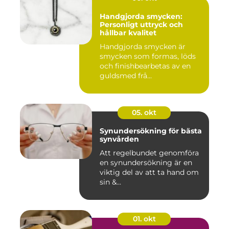
Handgjorda smycken:
Personligt uttryck och
hållbar kvalitet
Handgjorda smycken är
smycken som formas, löds
och finishbearbetas av en
guldsmed frå...
05. okt
Synundersökning för bästa
synvården
Att regelbundet genomföra
en synundersökning är en
viktig del av att ta hand om
sin &...
01. okt