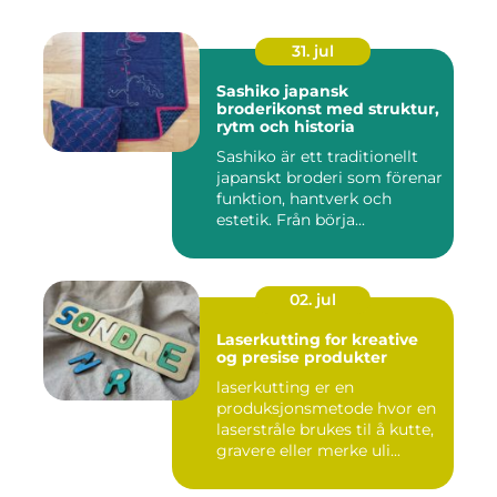
31. jul
Sashiko japansk
broderikonst med struktur,
rytm och historia
Sashiko är ett traditionellt
japanskt broderi som förenar
funktion, hantverk och
estetik. Från börja...
02. jul
Laserkutting for kreative
og presise produkter
laserkutting er en
produksjonsmetode hvor en
laserstråle brukes til å kutte,
gravere eller merke uli...