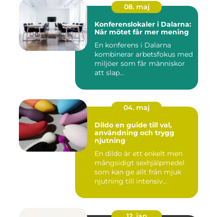
08. maj
Konferenslokaler i Dalarna:
När mötet får mer mening
En konferens i Dalarna
kombinerar arbetsfokus med
miljöer som får människor
att slap...
04. maj
Dildo en guide till val,
användning och trygg
njutning
En dildo är ett enkelt men
mångsidigt sexhjälpmedel
som kan ge allt från mjuk
njutning till intensiv...
12. jan