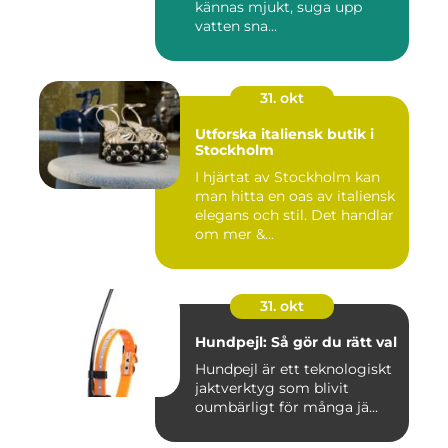
kännas mjukt, suga upp
vatten sna...
31. okt
Utforska italiensk butik i
Stockholm
I hjärtat av Stockholm kan
man hitta en oas av italiensk
elegans och stil. Det handlar
om mer &...
31. okt
Hundpejl: Så gör du rätt val
Hundpejl är ett teknologiskt
jaktverktyg som blivit
oumbärligt för många jä...