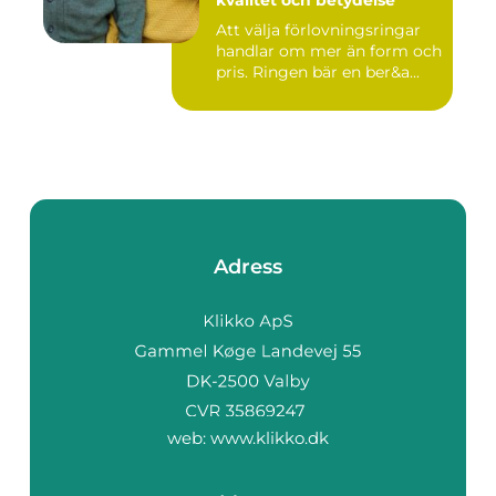
kvalitet och betydelse
Att välja förlovningsringar
handlar om mer än form och
pris. Ringen bär en ber&a...
Adress
web:
www.klikko.dk