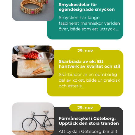
Smyckesdelar för
egendesignade smycken
Smycken har länge
fascinerat människor världen
över, både som ett uttryck ...
29. nov
Skärbräda av ek: Ett
hantverk av kvalitet och stil
Skärbrädor är en oumbärlig
del av köket, både ur praktisk
och estetis...
29. nov
Förmånscykel i Göteborg:
Upptäck den stora trenden
Att cykla i Göteborg blir allt