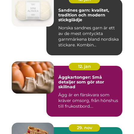
Sandnes garn: kvalitet,
tradition och modern
stickglädje
Norska sandnes garn är ett
av de mest omtyckta
garnmärkena bland nordiska
stickare. Kombin...
12. jan
Äggkartonger: Små
detaljer som gör stor
skillnad
Ägg är en färskvara som
kräver omsorg, från hönshus
till frukostbord....
29. nov