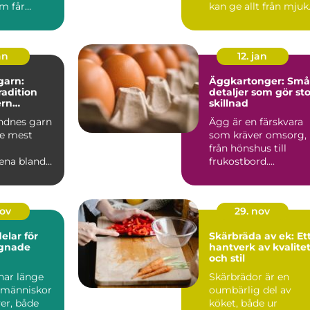
m får
kan ge allt från mjuk
att slap...
njutning till intensiv..
an
12. jan
garn:
Äggkartonger: Små
tradition
detaljer som gör sto
rn
skillnad
je
ndnes garn
Ägg är en färskvara
de mest
som kräver omsorg,
från hönshus till
ena bland
frukostbord....
tickare.
nov
29. nov
lar för
Skärbräda av ek: Et
gnade
hantverk av kvalite
och stil
ar länge
Skärbrädor är en
t människor
oumbärlig del av
er, både
köket, både ur