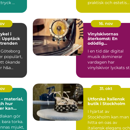
ryck ...
praktisk och estetis...
nov
16. nov
kel i
Vinylskivornas
: Upptäck
återkomst: En
 trenden
odödlig
musikupplevelse
i Göteborg
I en tid där digital
er populärt,
musik dominerar
tt ökande
vardagen har
r h&a...
vinylskivor lyckats s
emot ström...
nov
31. okt
– material,
Utforska italiensk
och hur
butik i Stockholm
der kan
I hjärtat av
het i
dlakan gör
Stockholm kan man
 bara torka.
hitta en oas av
ännas mjukt,
italiensk elegans och