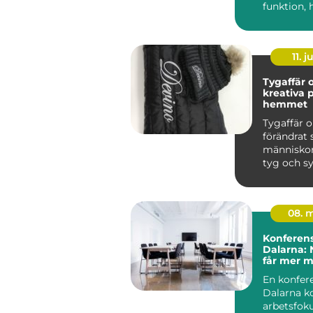
funktion, 
och esteti
börja...
11. j
Tygaffär o
kreativa p
hemmet
Tygaffär o
förändrat 
människor
tyg och s
genom att
st...
08. 
Konferens
Dalarna: 
får mer 
En konfere
Dalarna k
arbetsfok