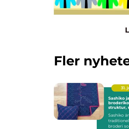
L
Fler nyhet
31. j
Sashiko japansk
broderik
struktur,
historia
Sashiko är
traditione
broderi s