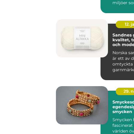
miljöer so
människor 
12. j
Sandnes 
kvalitet, 
och mode
stickgläd
Norska sa
är ett av 
omtyckta
garnmärk
nordiska s
Kombin...
29. 
Smyckesde
egendesi
smycken
Smycken h
fascinera
världen öv