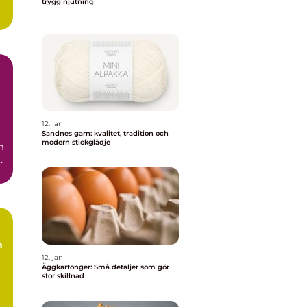
trygg njutning
12. jan
Sandnes garn: kvalitet, tradition och
modern stickglädje
m
.
h
12. jan
Äggkartonger: Små detaljer som gör
stor skillnad