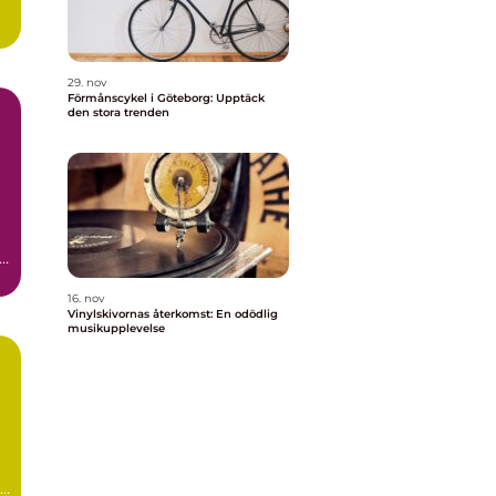
29. nov
Förmånscykel i Göteborg: Upptäck
den stora trenden
tå
16. nov
Vinylskivornas återkomst: En odödlig
musikupplevelse