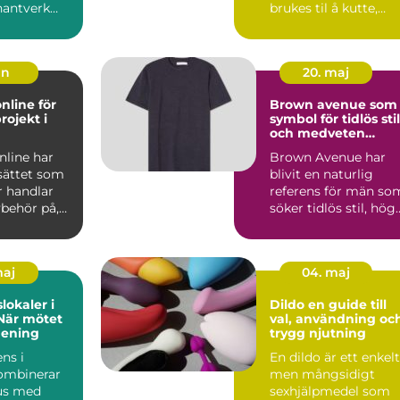
hantverk
brukes til å kutte,
k. Från
gravere eller merke
uli...
un
20. maj
nline för
Brown avenue som
rojekt i
symbol för tidlös stil
och medveten
elegans
nline har
Brown Avenue har
sättet som
blivit en naturlig
 handlar
referens för män so
ybehör på,
söker tidlös stil, hög
 göra ett
kvalitet och en käns..
maj
04. maj
lokaler i
Dildo en guide till
När mötet
val, användning oc
mening
trygg njutning
ns i
En dildo är ett enkelt
ombinerar
men mångsidigt
us med
sexhjälpmedel som