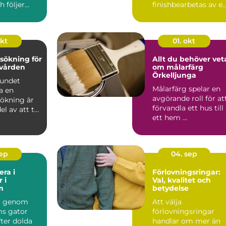
h följer
finishbearbetas av e
m olika
guldsmed frå...
okt
01. okt
sökning för
Allt du behöver vet
nvården
om målarfärg
Örkelljunga
bundet
Målarfärg spelar en
a en
avgörande roll för at
ökning är
förvandla ett hus till
el av att ta
ett hem ...
n &...
sep
04. sep
era i
Förlovningsringar:
 i
Val, kvalitet och
m
betydelse
a genom
Att välja
s gator
förlovningsringar
fter dolda
handlar om mer än