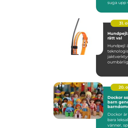
suga upp v
31. o
Hundpejl:
rätt val
Hundpejl ä
teknologi
jaktverkty
oumbärlig
många jä..
20. 
Dockor so
barn ge
barndom
Dockor är
bara leksa
vänner, sp