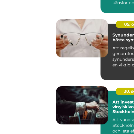
känslor oc
barn geno
utveckli...
05. 
Synunder
bästa sy
Att regel
genomför
synunders
en viktig d
hand om si
30. 
Att invest
vinylskivor
Stockhol
Att vandr
Stockholm
och leta e