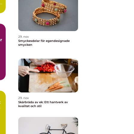
.
29. nov
r
Smyckesdelar för egendesignade
smycken
29. nov
t
Skärbräda av ek: Ett hantverk av
t
kvalitet och stil