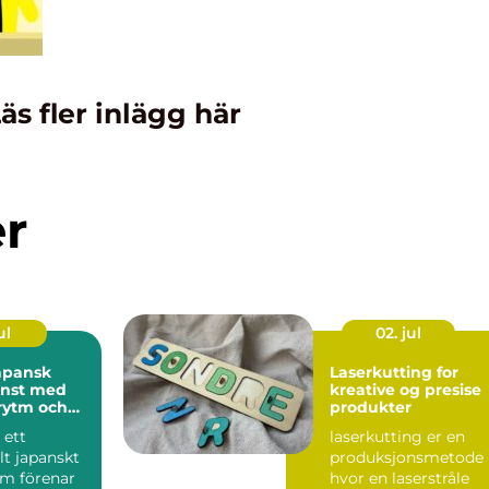
äs fler inlägg här
er
ul
02. jul
Laserkutting for
onst med
kreative og presise
 rytm och
produkter
 ett
laserkutting er en
llt japanskt
produksjonsmetode
om förenar
hvor en laserstråle