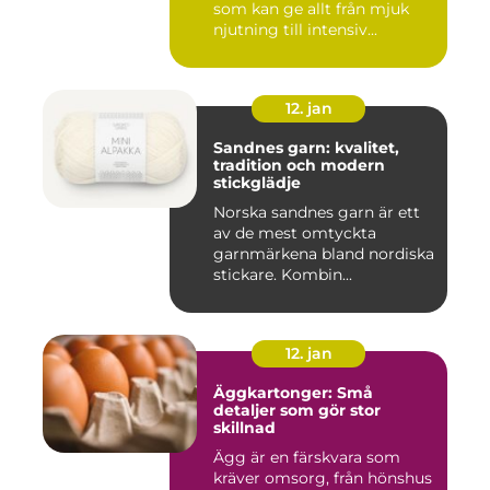
som kan ge allt från mjuk
njutning till intensiv...
12. jan
Sandnes garn: kvalitet,
tradition och modern
stickglädje
Norska sandnes garn är ett
av de mest omtyckta
garnmärkena bland nordiska
stickare. Kombin...
12. jan
Äggkartonger: Små
detaljer som gör stor
skillnad
Ägg är en färskvara som
kräver omsorg, från hönshus