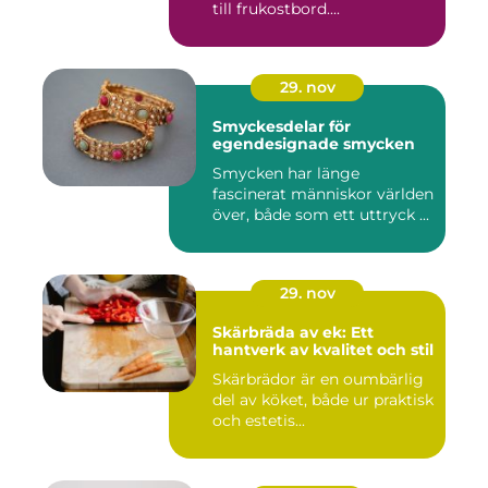
till frukostbord....
29. nov
Smyckesdelar för
egendesignade smycken
Smycken har länge
fascinerat människor världen
över, både som ett uttryck ...
29. nov
Skärbräda av ek: Ett
hantverk av kvalitet och stil
Skärbrädor är en oumbärlig
del av köket, både ur praktisk
och estetis...