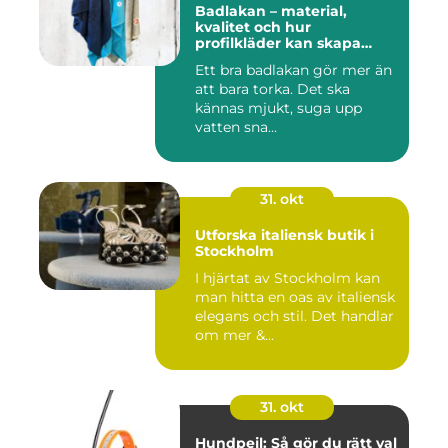
Badlakan – material,
kvalitet och hur
profilkläder kan skapa
helhet i uttrycket
Ett bra badlakan gör mer än
att bara torka. Det ska
kännas mjukt, suga upp
vatten sna...
31. okt
Utforska italiensk butik i
Stockholm
I hjärtat av Stockholm kan
man hitta en oas av italiensk
elegans och stil. Det handlar
om mer &...
31. okt
Hundpejl: Så gör du rätt val