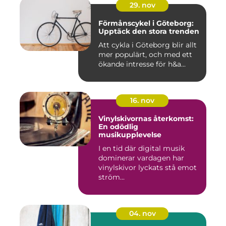
29. nov
Förmånscykel i Göteborg:
Upptäck den stora trenden
Att cykla i Göteborg blir allt
mer populärt, och med ett
ökande intresse för h&a...
16. nov
Vinylskivornas återkomst:
En odödlig
musikupplevelse
I en tid där digital musik
dominerar vardagen har
vinylskivor lyckats stå emot
ström...
04. nov