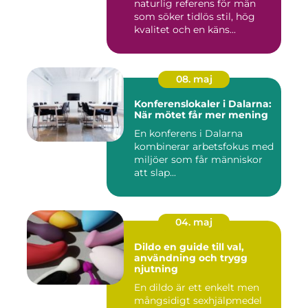
naturlig referens för män
som söker tidlös stil, hög
kvalitet och en käns...
08. maj
Konferenslokaler i Dalarna:
När mötet får mer mening
En konferens i Dalarna
kombinerar arbetsfokus med
miljöer som får människor
att slap...
04. maj
Dildo en guide till val,
användning och trygg
njutning
En dildo är ett enkelt men
mångsidigt sexhjälpmedel