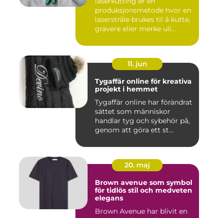
laserkutting er en
produksjonsmetode hvor en
laserstråle brukes til å kutte,
gravere eller merke uli...
11. jun
Tygaffär online för kreativa
projekt i hemmet
Tygaffär online har förändrat
sättet som människor
handlar tyg och sybehör på,
genom att göra ett st...
20. maj
Brown avenue som symbol
för tidlös stil och medveten
elegans
Brown Avenue har blivit en