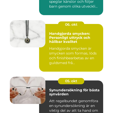
speglar känslor och följer
barn genom olika utveckli...
06. okt
Handgjorda smycken:
Personligt uttryck och
hållbar kvalitet
Handgjorda smycken är
smycken som formas, löds
och finishbearbetas av en
guldsmed frå...
05. okt
Synundersökning för bästa
synvården
Att regelbundet genomföra
en synundersökning är en
viktig del av att ta hand om