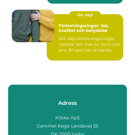
04. sep
Förlovningsringar: Val,
kvalitet och betydelse
Att välja förlovningsringar
handlar om mer än form och
pris. Ringen bär en ber&a...
Adress