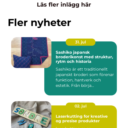
Läs fler inlägg här
Fler nyheter
31. jul
Sashiko japansk
broderikonst med struktur,
rytm och historia
Sashiko är ett traditionellt
japanskt broderi som förenar
funktion, hantverk och
estetik. Från börja...
02. jul
Laserkutting for kreative
og presise produkter