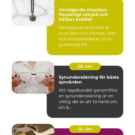
Handgjorda smycken:
Personligt uttryck och
hållbar kvalitet
Handgjorda smycken är
smycken som formas, löds
och finishbearbetas av en
guldsmed frå...
05. okt
Synundersökning för bästa
synvården
Att regelbundet genomföra
en synundersökning är en
viktig del av att ta hand om
sin &...
01. okt