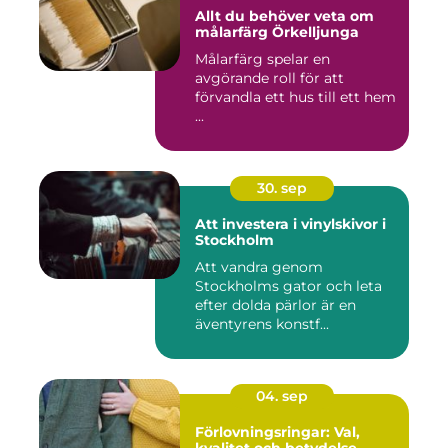
Allt du behöver veta om
målarfärg Örkelljunga
Målarfärg spelar en
avgörande roll för att
förvandla ett hus till ett hem
...
30. sep
Att investera i vinylskivor i
Stockholm
Att vandra genom
Stockholms gator och leta
efter dolda pärlor är en
äventyrens konstf...
04. sep
Förlovningsringar: Val,