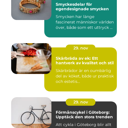
Smyckesdelar för
egendesignade smycken
Smycken har länge
fascinerat människor världen
över, både som ett uttryck ...
29. nov
Skärbräda av ek: Ett
hantverk av kvalitet och stil
Skärbrädor är en oumbärlig
del av köket, både ur praktisk
och estetis...
29. nov
Förmånscykel i Göteborg:
Upptäck den stora trenden
Att cykla i Göteborg blir allt