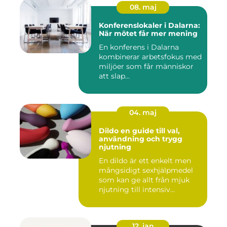
08. maj
Konferenslokaler i Dalarna:
När mötet får mer mening
En konferens i Dalarna
kombinerar arbetsfokus med
miljöer som får människor
att slap...
04. maj
Dildo en guide till val,
användning och trygg
njutning
En dildo är ett enkelt men
mångsidigt sexhjälpmedel
som kan ge allt från mjuk
njutning till intensiv...
12. jan