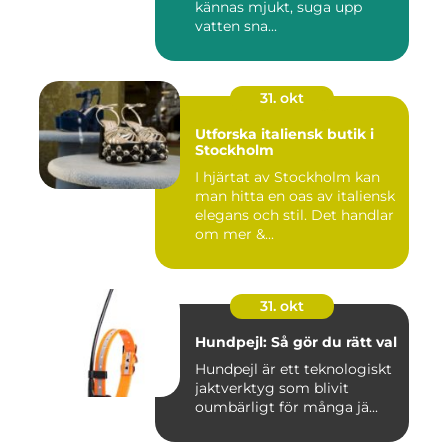
kännas mjukt, suga upp
vatten sna...
31. okt
Utforska italiensk butik i
Stockholm
I hjärtat av Stockholm kan
man hitta en oas av italiensk
elegans och stil. Det handlar
om mer &...
31. okt
Hundpejl: Så gör du rätt val
Hundpejl är ett teknologiskt
jaktverktyg som blivit
oumbärligt för många jä...