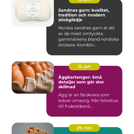
Sandnes garn: kvalitet,
tradition och modern
stickglädje
Norska sandnes garn är ett
av de mest omtyckta
garnmärkena bland nordiska
stickare. Kombin...
12. jan
Äggkartonger: Små
detaljer som gör stor
skillnad
Ägg är en färskvara som
kräver omsorg, från hönshus
till frukostbord....
29. nov