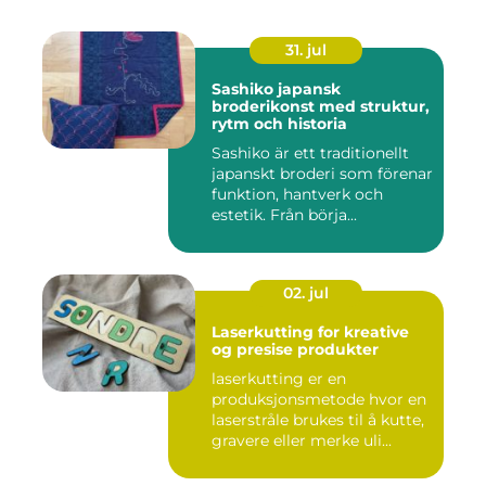
31. jul
Sashiko japansk
broderikonst med struktur,
rytm och historia
Sashiko är ett traditionellt
japanskt broderi som förenar
funktion, hantverk och
estetik. Från börja...
02. jul
Laserkutting for kreative
og presise produkter
laserkutting er en
produksjonsmetode hvor en
laserstråle brukes til å kutte,
gravere eller merke uli...