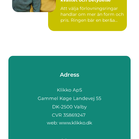
kvalitet och betydelse
Att välja förlovningsringar
handlar om mer än form och
pris. Ringen bär en ber&a...
Adress
web:
www.klikko.dk