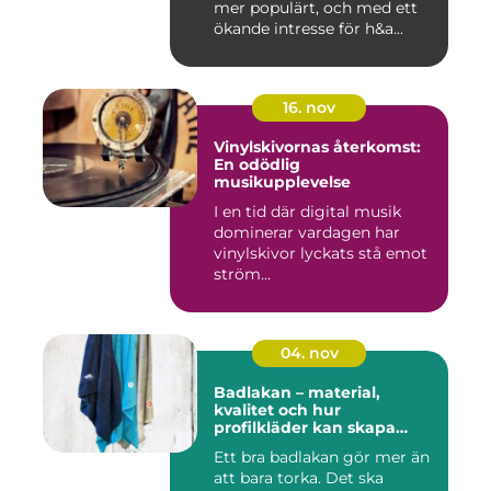
mer populärt, och med ett
ökande intresse för h&a...
16. nov
Vinylskivornas återkomst:
En odödlig
musikupplevelse
I en tid där digital musik
dominerar vardagen har
vinylskivor lyckats stå emot
ström...
04. nov
Badlakan – material,
kvalitet och hur
profilkläder kan skapa
helhet i uttrycket
Ett bra badlakan gör mer än
att bara torka. Det ska