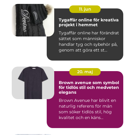
11. jun
Tygaffär online för kreativa
projekt i hemmet
Tygaffär online har förändrat
sättet som människor
handlar tyg och sybehör på,
genom att göra ett st...
20. maj
Brown avenue som symbol
för tidlös stil och medveten
elegans
Brown Avenue har blivit en
naturlig referens för män
som söker tidlös stil, hög
kvalitet och en käns...