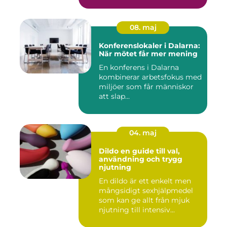
08. maj
Konferenslokaler i Dalarna:
När mötet får mer mening
En konferens i Dalarna
kombinerar arbetsfokus med
miljöer som får människor
att slap...
04. maj
Dildo en guide till val,
användning och trygg
njutning
En dildo är ett enkelt men
mångsidigt sexhjälpmedel
som kan ge allt från mjuk
njutning till intensiv...