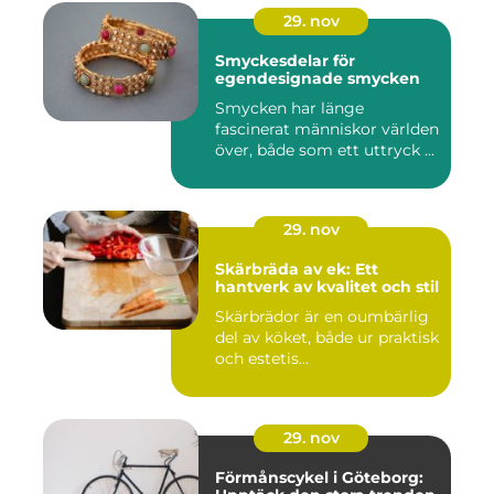
29. nov
Smyckesdelar för
egendesignade smycken
Smycken har länge
fascinerat människor världen
över, både som ett uttryck ...
29. nov
Skärbräda av ek: Ett
hantverk av kvalitet och stil
Skärbrädor är en oumbärlig
del av köket, både ur praktisk
och estetis...
29. nov
Förmånscykel i Göteborg: