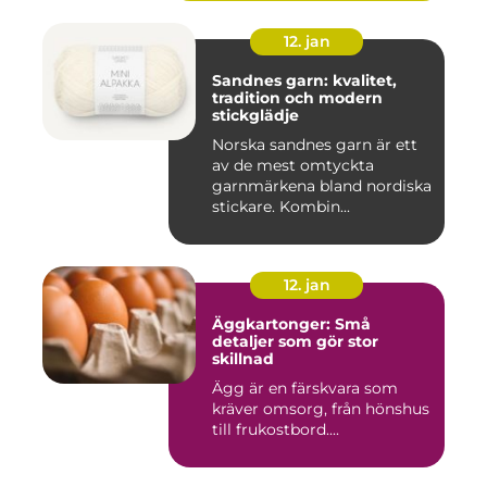
12. jan
Sandnes garn: kvalitet,
tradition och modern
stickglädje
Norska sandnes garn är ett
av de mest omtyckta
garnmärkena bland nordiska
stickare. Kombin...
12. jan
Äggkartonger: Små
detaljer som gör stor
skillnad
Ägg är en färskvara som
kräver omsorg, från hönshus
till frukostbord....