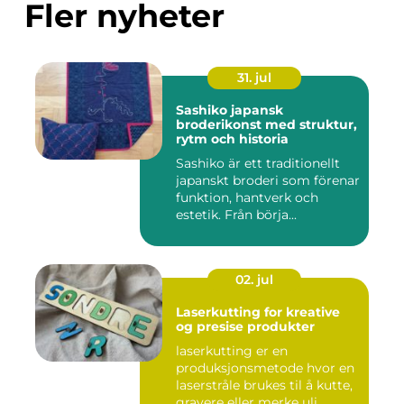
Fler nyheter
31. jul
Sashiko japansk
broderikonst med struktur,
rytm och historia
Sashiko är ett traditionellt
japanskt broderi som förenar
funktion, hantverk och
estetik. Från börja...
02. jul
Laserkutting for kreative
og presise produkter
laserkutting er en
produksjonsmetode hvor en
laserstråle brukes til å kutte,
gravere eller merke uli...