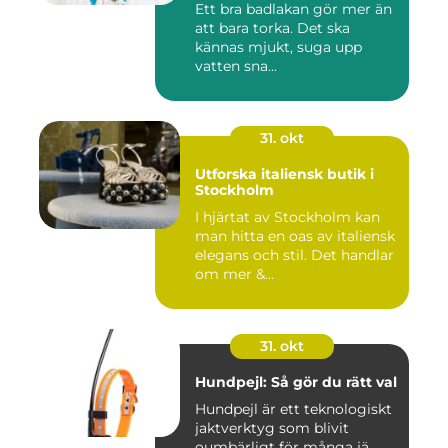
Ett bra badlakan gör mer än
att bara torka. Det ska
kännas mjukt, suga upp
vatten sna...
31. okt
Utforska italiensk butik i
Stockholm
I hjärtat av Stockholm kan
man hitta en oas av italiensk
elegans och stil. Det handlar
om mer &...
31. okt
Hundpejl: Så gör du rätt val
Hundpejl är ett teknologiskt
jaktverktyg som blivit
oumbärligt för många jä...