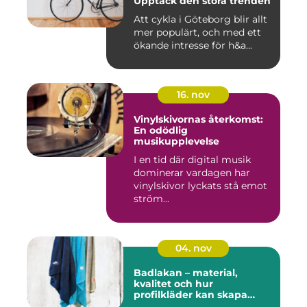
Upptäck den stora trenden
Att cykla i Göteborg blir allt
mer populärt, och med ett
ökande intresse för h&a...
16. nov
Vinylskivornas återkomst:
En odödlig
musikupplevelse
I en tid där digital musik
dominerar vardagen har
vinylskivor lyckats stå emot
ström...
04. nov
Badlakan – material,
kvalitet och hur
profilkläder kan skapa
helhet i uttrycket