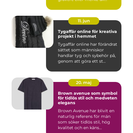
11. jun
Tygaffär online för kreativa
projekt i hemmet
Tygaffär online har förändrat
sättet som människor
handlar tyg och sybehör på,
genom att göra ett st...
20. maj
Brown avenue som symbol
för tidlös stil och medveten
elegans
Brown Avenue har blivit en
naturlig referens för män
som söker tidlös stil, hög
kvalitet och en käns...