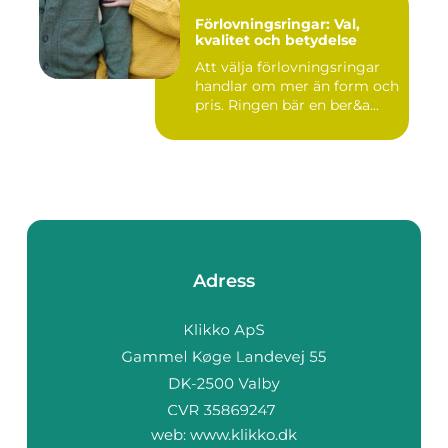
Förlovningsringar: Val,
kvalitet och betydelse
Att välja förlovningsringar
handlar om mer än form och
pris. Ringen bär en ber&a...
Adress
web:
www.klikko.dk