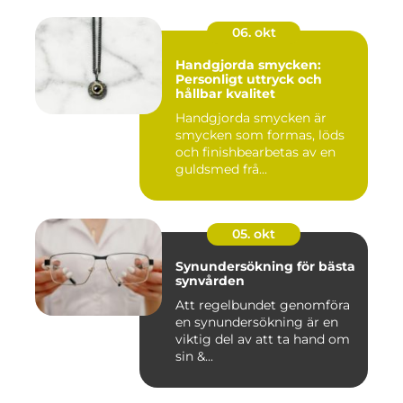
06. okt
Handgjorda smycken:
Personligt uttryck och
hållbar kvalitet
Handgjorda smycken är
smycken som formas, löds
och finishbearbetas av en
guldsmed frå...
05. okt
Synundersökning för bästa
synvården
Att regelbundet genomföra
en synundersökning är en
viktig del av att ta hand om
sin &...