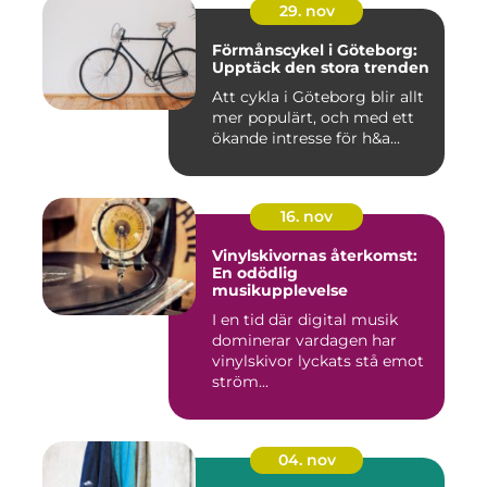
29. nov
Förmånscykel i Göteborg:
Upptäck den stora trenden
Att cykla i Göteborg blir allt
mer populärt, och med ett
ökande intresse för h&a...
16. nov
Vinylskivornas återkomst:
En odödlig
musikupplevelse
I en tid där digital musik
dominerar vardagen har
vinylskivor lyckats stå emot
ström...
04. nov