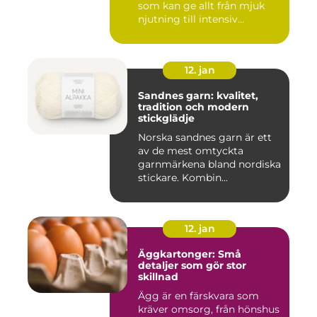
som kan ge allt från mjuk
njutning till intensiv...
12. jan
Sandnes garn: kvalitet,
tradition och modern
stickglädje
Norska sandnes garn är ett
av de mest omtyckta
garnmärkena bland nordiska
stickare. Kombin...
12. jan
Äggkartonger: Små
detaljer som gör stor
skillnad
Ägg är en färskvara som
kräver omsorg, från hönshus