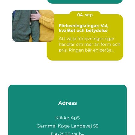
04. sep
Förlovningsringar: Val,
kvalitet och betydelse
Att välja förlovningsringar
handlar om mer än form och
pris. Ringen bär en ber&a...
Adress