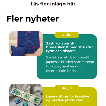
Läs fler inlägg här
Fler nyheter
31. jul
Sashiko japansk
broderikonst med struktur,
rytm och historia
Sashiko är ett traditionellt
japanskt broderi som förenar
funktion, hantverk och
estetik. Från börja...
02. jul
Laserkutting for kreative
og presise produkter