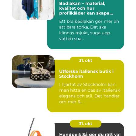
Badlakan – material,
kvalitet och hur
profilkläder kan skapa
helhet i uttrycket
Ett bra badlakan gör mer än
att bara torka. Det ska
kännas mjukt, suga upp
vatten sna...
31. okt
Utforska italiensk butik i
Stockholm
I hjärtat av Stockholm kan
man hitta en oas av italiensk
elegans och stil. Det handlar
om mer &...
31. okt
Hundpejl: Så gör du rätt val