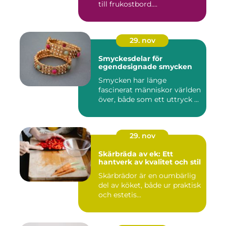
till frukostbord....
29. nov
Smyckesdelar för
egendesignade smycken
Smycken har länge
fascinerat människor världen
över, både som ett uttryck ...
29. nov
Skärbräda av ek: Ett
hantverk av kvalitet och stil
Skärbrädor är en oumbärlig
del av köket, både ur praktisk
och estetis...