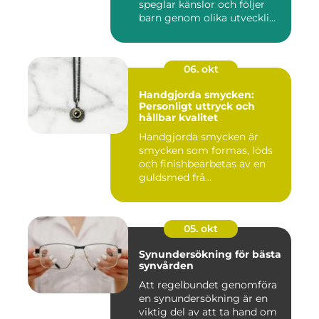
speglar känslor och följer
barn genom olika utveckli...
06. okt
Handgjorda smycken:
Personligt uttryck och
hållbar kvalitet
Handgjorda smycken är
smycken som formas, löds
och finishbearbetas av en
guldsmed frå...
05. okt
Synundersökning för bästa
synvården
Att regelbundet genomföra
en synundersökning är en
viktig del av att ta hand om