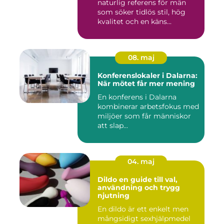
naturlig referens för män
som söker tidlös stil, hög
kvalitet och en käns...
08. maj
Konferenslokaler i Dalarna:
När mötet får mer mening
En konferens i Dalarna
kombinerar arbetsfokus med
miljöer som får människor
att slap...
04. maj
Dildo en guide till val,
användning och trygg
njutning
En dildo är ett enkelt men
mångsidigt sexhjälpmedel