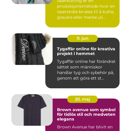
laserkutting er en
produksjonsmetode hvor en
laserstråle brukes til å kutte,
gravere eller merke uli...
11. jun
Tygaffär online för kreativa
projekt i hemmet
Tygaffär online har förändrat
sättet som människor
handlar tyg och sybehör på,
genom att göra ett st...
20. maj
Brown avenue som symbol
för tidlös stil och medveten
elegans
Brown Avenue har blivit en