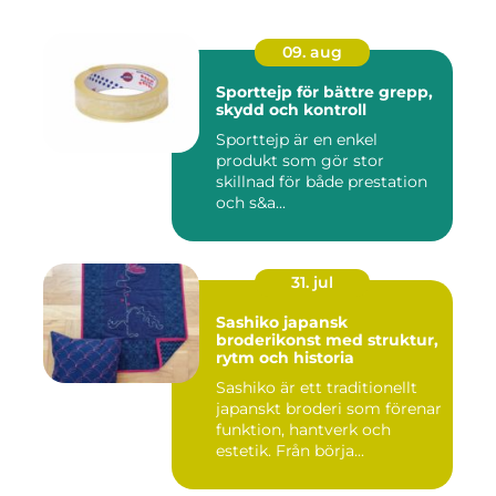
09. aug
Sporttejp för bättre grepp,
skydd och kontroll
Sporttejp är en enkel
produkt som gör stor
skillnad för både prestation
och s&a...
31. jul
Sashiko japansk
broderikonst med struktur,
rytm och historia
Sashiko är ett traditionellt
japanskt broderi som förenar
funktion, hantverk och
estetik. Från börja...