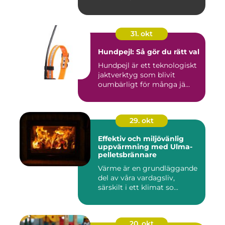
31. okt
Hundpejl: Så gör du rätt val
Hundpejl är ett teknologiskt
jaktverktyg som blivit
oumbärligt för många jä...
29. okt
Effektiv och miljövänlig
uppvärmning med Ulma-
pelletsbrännare
Värme är en grundläggande
del av våra vardagsliv,
särskilt i ett klimat so...
20. okt