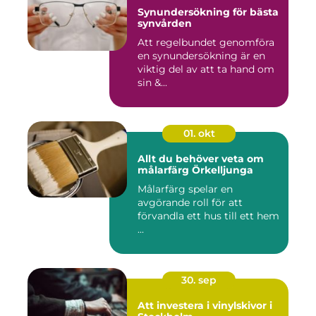
Synundersökning för bästa
synvården
Att regelbundet genomföra
en synundersökning är en
viktig del av att ta hand om
sin &...
01. okt
Allt du behöver veta om
målarfärg Örkelljunga
Målarfärg spelar en
avgörande roll för att
förvandla ett hus till ett hem
...
30. sep
Att investera i vinylskivor i