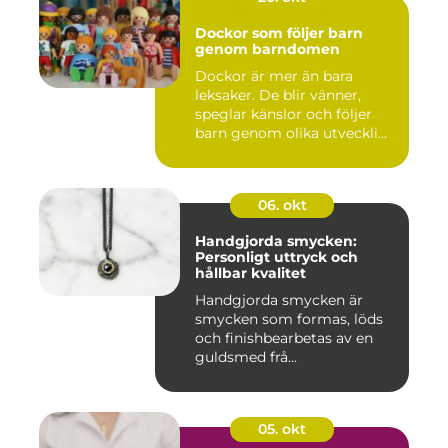
Dockor som följer barn
genom barndomen
Dockor är mer än bara
leksaker. De blir vänner,
speglar känslor och följer
barn genom olika utveckli...
06. okt
Handgjorda smycken:
Personligt uttryck och
hållbar kvalitet
Handgjorda smycken är
smycken som formas, löds
och finishbearbetas av en
guldsmed frå...
05. okt