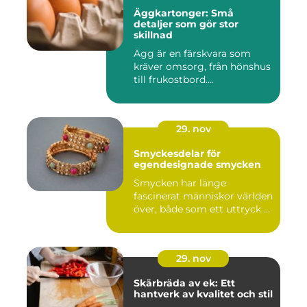
Äggkartonger: Små
detaljer som gör stor
skillnad
Ägg är en färskvara som
kräver omsorg, från hönshus
till frukostbord....
29. nov
Smyckesdelar för
egendesignade smycken
Smycken har länge
fascinerat människor världen
över, både som ett uttryck ...
29. nov
Skärbräda av ek: Ett
hantverk av kvalitet och stil