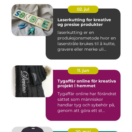
02. jul
Laserkutting for kreative
og presise produkter
laserkutting er en
produksjonsmetode hvor en
laserstråle brukes til å kutte,
gravere eller merke uli...
11. jun
Tygaffär online för kreativa
projekt i hemmet
Tygaffär online har förändrat
sättet som människor
handlar tyg och sybehör på,
genom att göra ett st...
20. maj