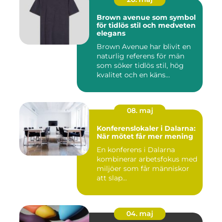
Brown avenue som symbol
för tidlös stil och medveten
elegans
Brown Avenue har blivit en
naturlig referens för män
som söker tidlös stil, hög
kvalitet och en käns...
08. maj
Konferenslokaler i Dalarna:
När mötet får mer mening
En konferens i Dalarna
kombinerar arbetsfokus med
miljöer som får människor
att slap...
04. maj