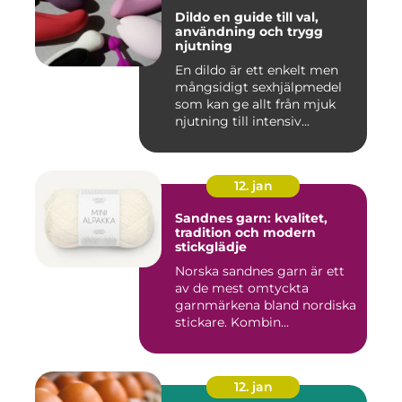
Dildo en guide till val,
användning och trygg
njutning
En dildo är ett enkelt men
mångsidigt sexhjälpmedel
som kan ge allt från mjuk
njutning till intensiv...
12. jan
Sandnes garn: kvalitet,
tradition och modern
stickglädje
Norska sandnes garn är ett
av de mest omtyckta
garnmärkena bland nordiska
stickare. Kombin...
12. jan