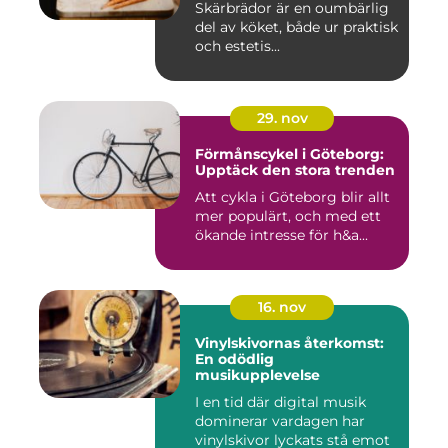
Skärbrädor är en oumbärlig
del av köket, både ur praktisk
och estetis...
29. nov
Förmånscykel i Göteborg:
Upptäck den stora trenden
Att cykla i Göteborg blir allt
mer populärt, och med ett
ökande intresse för h&a...
16. nov
Vinylskivornas återkomst:
En odödlig
musikupplevelse
I en tid där digital musik
dominerar vardagen har
vinylskivor lyckats stå emot