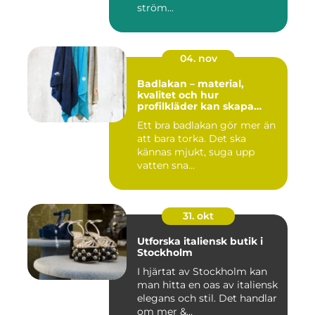
ström...
04. nov
Badlakan – material,
kvalitet och hur
profilkläder kan skapa
helhet i uttrycket
Ett bra badlakan gör mer än
att bara torka. Det ska
kännas mjukt, suga upp
vatten sna...
31. okt
Utforska italiensk butik i
Stockholm
I hjärtat av Stockholm kan
man hitta en oas av italiensk
elegans och stil. Det handlar
om mer &...