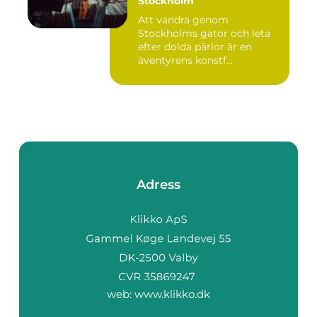
Stockholm
Att vandra genom
Stockholms gator och leta
efter dolda pärlor är en
äventyrens konstf...
Adress
web:
www.klikko.dk