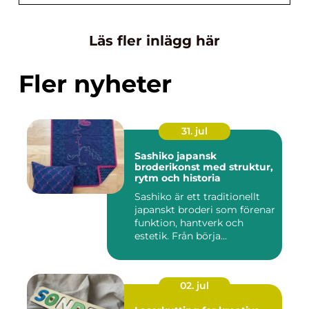
Läs fler inlägg här
Fler nyheter
31. jul
Sashiko japansk
broderikonst med struktur,
rytm och historia
Sashiko är ett traditionellt
japanskt broderi som förenar
funktion, hantverk och
estetik. Från börja...
02. jul