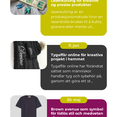
Laserkutting for kreative
og presise produkter
laserkutting er en
produksjonsmetode hvor en
laserstråle brukes til å kutte,
gravere eller merke uli...
11. jun
Tygaffär online för kreativa
projekt i hemmet
Tygaffär online har förändrat
sättet som människor
handlar tyg och sybehör på,
genom att göra ett st...
20. maj
Brown avenue som symbol
för tidlös stil och medveten