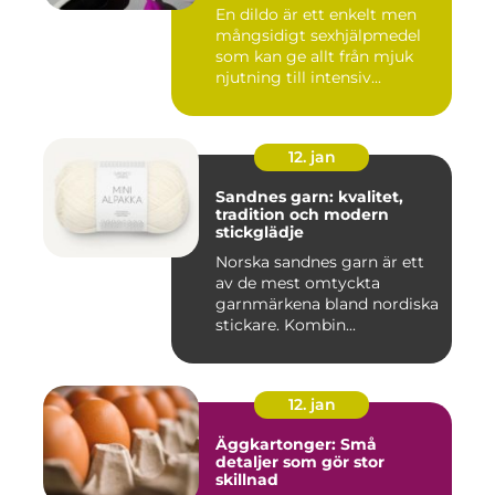
En dildo är ett enkelt men
mångsidigt sexhjälpmedel
som kan ge allt från mjuk
njutning till intensiv...
12. jan
Sandnes garn: kvalitet,
tradition och modern
stickglädje
Norska sandnes garn är ett
av de mest omtyckta
garnmärkena bland nordiska
stickare. Kombin...
12. jan
Äggkartonger: Små
detaljer som gör stor
skillnad