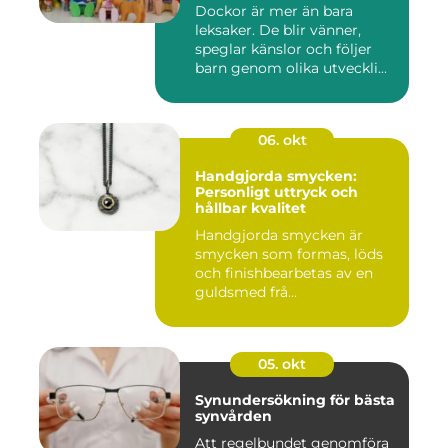
Dockor är mer än bara
leksaker. De blir vänner,
speglar känslor och följer
barn genom olika utveckli...
06. okt
Handgjorda smycken:
Personligt uttryck och
hållbar kvalitet
Handgjorda smycken är
smycken som formas, löds
och finishbearbetas av en
guldsmed frå...
05. okt
Synundersökning för bästa
synvården
Att regelbundet genomföra