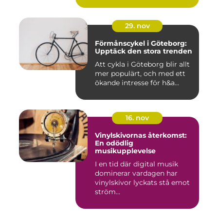
29. nov
Förmånscykel i Göteborg:
Upptäck den stora trenden
Att cykla i Göteborg blir allt
mer populärt, och med ett
ökande intresse för h&a...
16. nov
Vinylskivornas återkomst:
En odödlig
musikupplevelse
I en tid där digital musik
dominerar vardagen har
vinylskivor lyckats stå emot
ström...