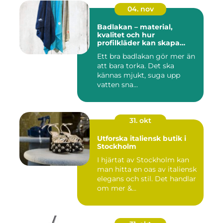
04. nov
Badlakan – material,
kvalitet och hur
profilkläder kan skapa
helhet i uttrycket
Ett bra badlakan gör mer än
att bara torka. Det ska
kännas mjukt, suga upp
vatten sna...
31. okt
Utforska italiensk butik i
Stockholm
I hjärtat av Stockholm kan
man hitta en oas av italiensk
elegans och stil. Det handlar
om mer &...