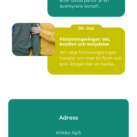
efter dolda pärlor är en
äventyrens konstf...
04. sep
Förlovningsringar: Val,
kvalitet och betydelse
Att välja förlovningsringar
handlar om mer än form och
pris. Ringen bär en ber&a...
Adress