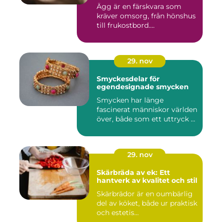
Ägg är en färskvara som
kräver omsorg, från hönshus
till frukostbord....
29. nov
Smyckesdelar för
egendesignade smycken
Smycken har länge
fascinerat människor världen
över, både som ett uttryck ...
29. nov
Skärbräda av ek: Ett
hantverk av kvalitet och stil
Skärbrädor är en oumbärlig
del av köket, både ur praktisk
och estetis...