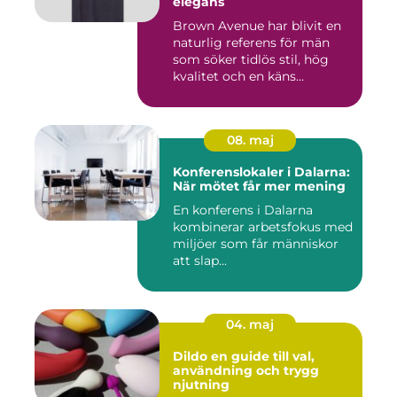
elegans
Brown Avenue har blivit en
naturlig referens för män
som söker tidlös stil, hög
kvalitet och en käns...
08. maj
Konferenslokaler i Dalarna:
När mötet får mer mening
En konferens i Dalarna
kombinerar arbetsfokus med
miljöer som får människor
att slap...
04. maj
Dildo en guide till val,
användning och trygg
njutning