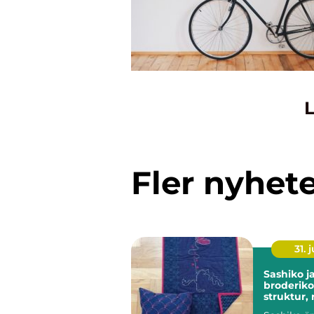
L
Fler nyhet
31. j
Sashiko japansk
broderik
struktur,
historia