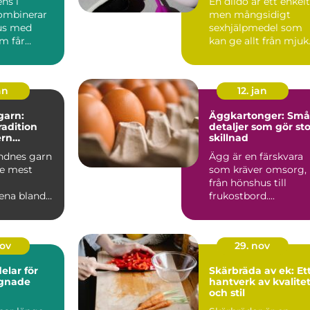
ns i
En dildo är ett enkelt
ombinerar
men mångsidigt
us med
sexhjälpmedel som
m får
kan ge allt från mjuk
att slap...
njutning till intensiv..
an
12. jan
garn:
Äggkartonger: Små
tradition
detaljer som gör sto
rn
skillnad
je
ndnes garn
Ägg är en färskvara
de mest
som kräver omsorg,
från hönshus till
ena bland
frukostbord....
tickare.
nov
29. nov
lar för
Skärbräda av ek: Et
gnade
hantverk av kvalite
och stil