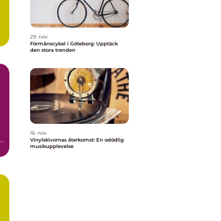
29. nov
Förmånscykel i Göteborg: Upptäck
den stora trenden
16. nov
tå
Vinylskivornas återkomst: En odödlig
musikupplevelse