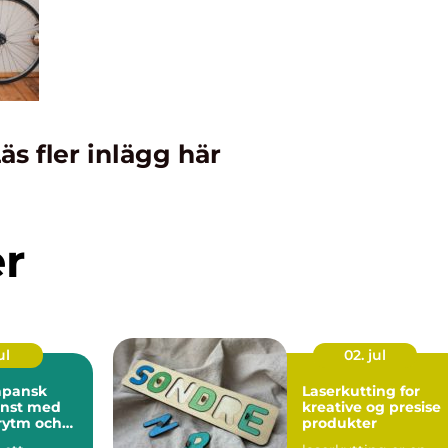
äs fler inlägg här
er
ul
02. jul
Laserkutting for
onst med
kreative og presise
 rytm och
produkter