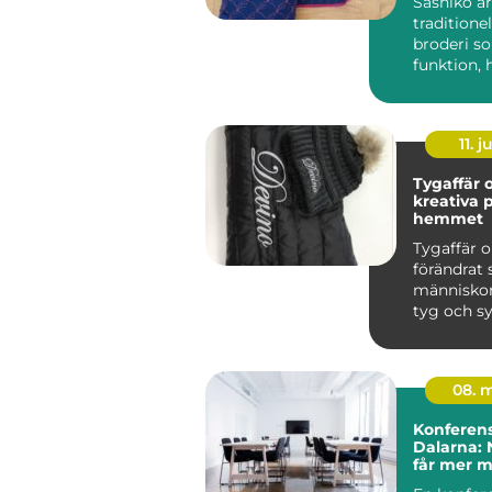
Sashiko är
traditione
broderi s
funktion, 
och esteti
börja...
11. j
Tygaffär o
kreativa p
hemmet
Tygaffär o
förändrat 
människor
tyg och s
genom att
st...
08. 
Konferens
Dalarna: 
får mer 