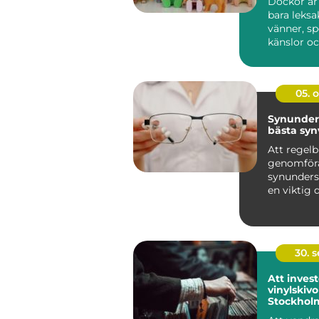
Dockor är
bara leksa
vänner, sp
känslor oc
barn geno
utveckli...
05. 
Synunder
bästa sy
Att regel
genomför
synunders
en viktig d
hand om si
30. 
Att invest
vinylskivor
Stockhol