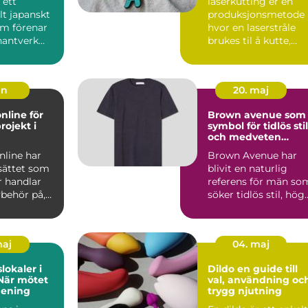
 ett
laserkutting er en
llt japanskt
produksjonsmetode
om förenar
hvor en laserstråle
hantverk
brukes til å kutte,
k. Från
gravere eller merke
uli...
un
20. maj
nline för
Brown avenue som
rojekt i
symbol för tidlös stil
och medveten
elegans
nline har
Brown Avenue har
sättet som
blivit en naturlig
 handlar
referens för män so
ybehör på,
söker tidlös stil, hög
 göra ett
kvalitet och en käns..
maj
04. maj
lokaler i
Dildo en guide till
När mötet
val, användning oc
mening
trygg njutning