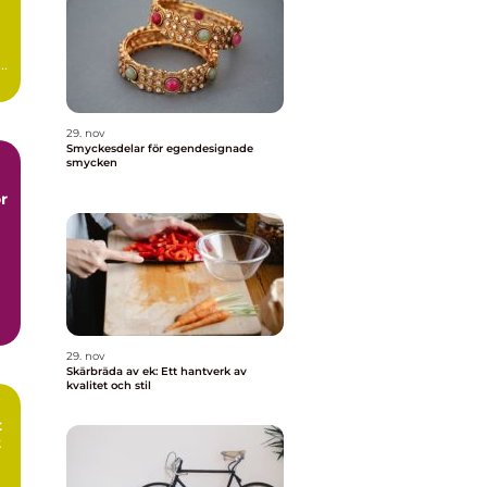
.
29. nov
Smyckesdelar för egendesignade
smycken
r
29. nov
Skärbräda av ek: Ett hantverk av
kvalitet och stil
t
t