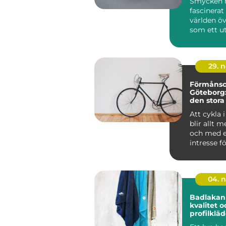
Smycken h
fascinera
världen öv
som ett utt
29. 
Förmånscy
Göteborg
den stora
Att cykla 
blir allt m
och med e
intresse fö
04. 
Badlakan 
kvalitet 
profilklä
skapa hel