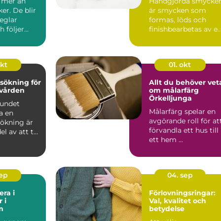
 mer än
Handgjorda smycke
ker. De blir
är smycken som
eglar
formas, löds och
h följer
finishbearbetas av e
m olika
guldsmed frå...
okt
01. okt
sökning för
Allt du behöver vet
nvården
om målarfärg
Örkelljunga
bundet
Målarfärg spelar en
a en
avgörande roll för at
ökning är
förvandla ett hus till
el av att ta
ett hem ...
n &...
sep
04. sep
era i
Förlovningsringar:
 i
Val, kvalitet och
m
betydelse