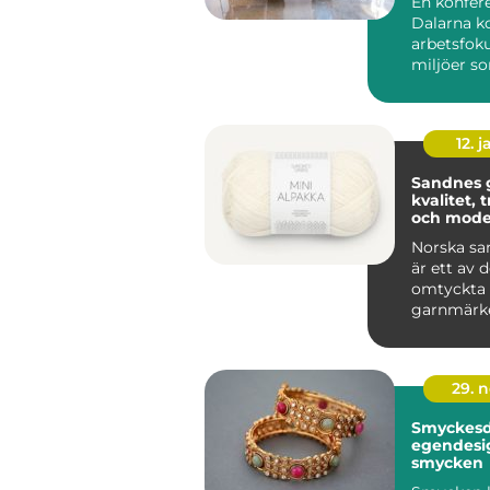
En konfere
Dalarna k
arbetsfok
miljöer so
människor 
12. j
Sandnes 
kvalitet, 
och mode
stickgläd
Norska sa
är ett av 
omtyckta
garnmärk
nordiska s
Kombin...
29. 
Smyckesde
egendesi
smycken