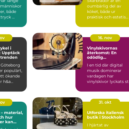
ar länge
Skärbrädor är en
t människor
oumbärlig del av
er, både
köket, både ur
ryck ...
praktisk och estetis...
nov
16. nov
kel i
Vinylskivornas
: Upptäck
återkomst: En
 trenden
odödlig
musikupplevelse
i Göteborg
I en tid där digital
er populärt,
musik dominerar
tt ökande
vardagen har
r h&a...
vinylskivor lyckats s
emot ström...
nov
31. okt
– material,
Utforska italiensk
och hur
butik i Stockholm
der kan
I hjärtat av
het i