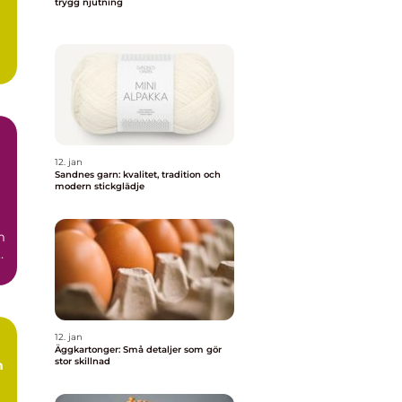
trygg njutning
12. jan
Sandnes garn: kvalitet, tradition och
modern stickglädje
m
.
12. jan
Äggkartonger: Små detaljer som gör
stor skillnad
h