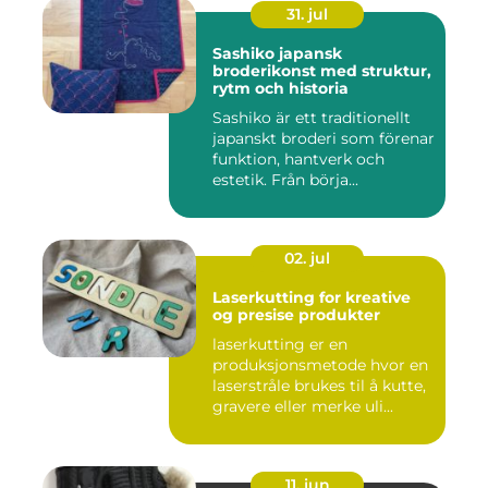
31. jul
Sashiko japansk
broderikonst med struktur,
rytm och historia
Sashiko är ett traditionellt
japanskt broderi som förenar
funktion, hantverk och
estetik. Från börja...
02. jul
Laserkutting for kreative
og presise produkter
laserkutting er en
produksjonsmetode hvor en
laserstråle brukes til å kutte,
gravere eller merke uli...
11. jun