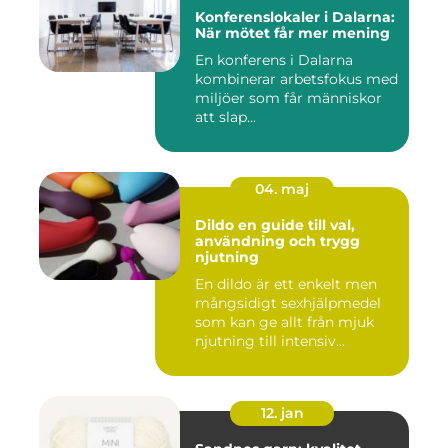
Konferenslokaler i Dalarna:
När mötet får mer mening
En konferens i Dalarna
kombinerar arbetsfokus med
miljöer som får människor
att slap...
04. maj
Dildo en guide till val,
användning och trygg
njutning
En dildo är ett enkelt men
mångsidigt sexhjälpmedel
som kan ge allt från mjuk
njutning till intensiv...
12. jan