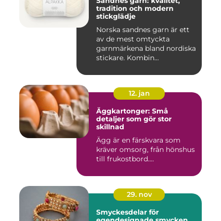
Sandnes garn: kvalitet,
tradition och modern
stickglädje
Norska sandnes garn är ett
av de mest omtyckta
garnmärkena bland nordiska
stickare. Kombin...
12. jan
Äggkartonger: Små
detaljer som gör stor
skillnad
Ägg är en färskvara som
kräver omsorg, från hönshus
till frukostbord....
29. nov
Smyckesdelar för
egendesignade smycken