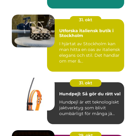
31. okt
Utforska italiensk butik i
Stockholm
I hjärtat av Stockholm kan
man hitta en oas av italiensk
elegans och stil. Det handlar
om mer &...
31. okt
Hundpejl: Så gör du rätt val
Hundpejl är ett teknologiskt
jaktverktyg som blivit
oumbärligt för många jä...
29. okt