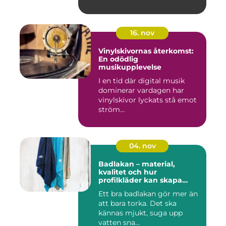
16. nov
Vinylskivornas återkomst:
En odödlig
musikupplevelse
I en tid där digital musik
dominerar vardagen har
vinylskivor lyckats stå emot
ström...
04. nov
Badlakan – material,
kvalitet och hur
profilkläder kan skapa
helhet i uttrycket
Ett bra badlakan gör mer än
att bara torka. Det ska
kännas mjukt, suga upp
vatten sna...