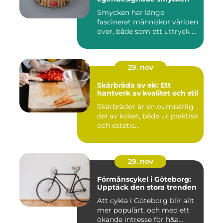
Smycken har länge
fascinerat människor världen
över, både som ett uttryck ...
29. nov
Skärbräda av ek: Ett
hantverk av kvalitet och stil
Skärbrädor är en oumbärlig
del av köket, både ur praktisk
och estetis...
29. nov
Förmånscykel i Göteborg:
Upptäck den stora trenden
Att cykla i Göteborg blir allt
mer populärt, och med ett
ökande intresse för h&a...