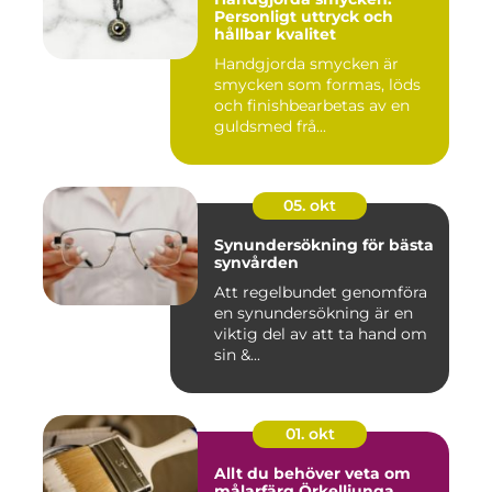
Personligt uttryck och
hållbar kvalitet
Handgjorda smycken är
smycken som formas, löds
och finishbearbetas av en
guldsmed frå...
05. okt
Synundersökning för bästa
synvården
Att regelbundet genomföra
en synundersökning är en
viktig del av att ta hand om
sin &...
01. okt
Allt du behöver veta om
målarfärg Örkelljunga