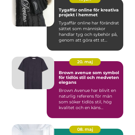
Tygaffär online för kreativa
projekt i hemmet
Tygaffär online har förändrat
sättet som människor
handlar tyg och sybehör på,
genom att göra ett st...
20. maj
Brown avenue som symbol
för tidlös stil och medveten
elegans
Brown Avenue har blivit en
naturlig referens för män
som söker tidlös stil, hög
kvalitet och en käns...
08. maj