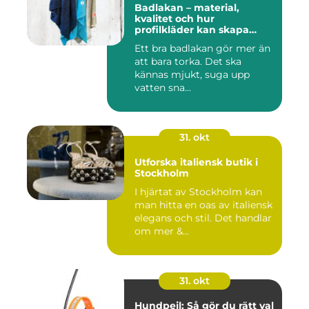
Badlakan – material,
kvalitet och hur
profilkläder kan skapa
helhet i uttrycket
Ett bra badlakan gör mer än
att bara torka. Det ska
kännas mjukt, suga upp
vatten sna...
31. okt
Utforska italiensk butik i
Stockholm
I hjärtat av Stockholm kan
man hitta en oas av italiensk
elegans och stil. Det handlar
om mer &...
31. okt
Hundpejl: Så gör du rätt val