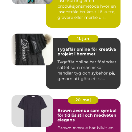
laserkutting er en
produksjonsmetode hvor en
laserstråle brukes til å kutte,
gravere eller merke uli...
11. jun
Tygaffär online för kreativa
projekt i hemmet
Tygaffär online har förändrat
sättet som människor
handlar tyg och sybehör på,
genom att göra ett st...
20. maj
Brown avenue som symbol
för tidlös stil och medveten
elegans
Brown Avenue har blivit en