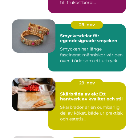
till frukostbord....
29. nov
Smyckesdelar för
egendesignade smycken
Smycken har länge
fascinerat människor världen
över, både som ett uttryck ...
29. nov
Skärbräda av ek: Ett
hantverk av kvalitet och stil
Skärbrädor är en oumbärlig
del av köket, både ur praktisk
och estetis...