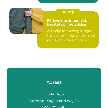
04. sep
Förlovningsringar: Val,
kvalitet och betydelse
Att välja förlovningsringar
handlar om mer än form och
pris. Ringen bär en ber&a...
Adress