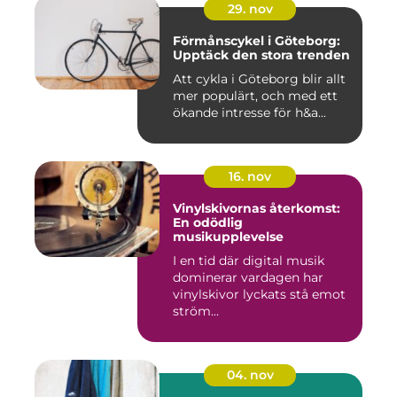
29. nov
Förmånscykel i Göteborg:
Upptäck den stora trenden
Att cykla i Göteborg blir allt
mer populärt, och med ett
ökande intresse för h&a...
16. nov
Vinylskivornas återkomst:
En odödlig
musikupplevelse
I en tid där digital musik
dominerar vardagen har
vinylskivor lyckats stå emot
ström...
04. nov