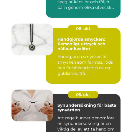
speglar känslor och följer
barn genom olika utveckli...
06. okt
Handgjorda smycken:
Personligt uttryck och
hållbar kvalitet
Handgjorda smycken är
smycken som formas, löds
och finishbearbetas av en
guldsmed frå...
05. okt
Synundersökning för bästa
synvården
Att regelbundet genomföra
en synundersökning är en
viktig del av att ta hand om