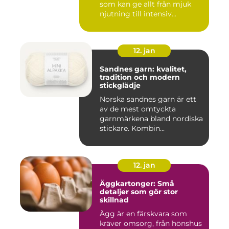
som kan ge allt från mjuk
njutning till intensiv...
12. jan
Sandnes garn: kvalitet,
tradition och modern
stickglädje
Norska sandnes garn är ett
av de mest omtyckta
garnmärkena bland nordiska
stickare. Kombin...
12. jan
Äggkartonger: Små
detaljer som gör stor
skillnad
Ägg är en färskvara som
kräver omsorg, från hönshus