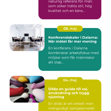
naturlig referens för män
som söker tidlös stil, hög
kvalitet och en käns...
08. maj
Konferenslokaler i Dalarna:
När mötet får mer mening
En konferens i Dalarna
kombinerar arbetsfokus med
miljöer som får människor
att slap...
04. maj
Dildo en guide till val,
användning och trygg
njutning
En dildo är ett enkelt men
mångsidigt sexhjälpmedel