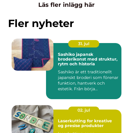
Läs fler inlägg här
Fler nyheter
31. jul
Sashiko japansk
broderikonst med struktur,
rytm och historia
Sashiko är ett traditionellt
japanskt broderi som förenar
funktion, hantverk och
estetik. Från börja...
02. jul
Laserkutting for kreative
og presise produkter