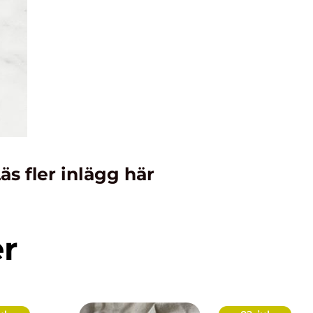
äs fler inlägg här
er