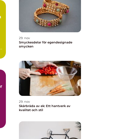
h
29. nov
Smyckesdelar för egendesignade
smycken
.
r
29. nov
Skärbräda av ek: Ett hantverk av
kvalitet och stil