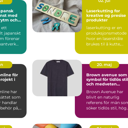
ul
02. jul
Laserkutting for
onst med
kreative og presise
 rytm och
produkter
 ett
laserkutting er en
llt japanskt
produksjonsmetode
om förenar
hvor en laserstråle
hantverk
brukes til å kutte,
k. Från
gravere eller merke
uli...
un
20. maj
nline för
Brown avenue som
rojekt i
symbol för tidlös stil
och medveten
elegans
nline har
Brown Avenue har
sättet som
blivit en naturlig
 handlar
referens för män so
ybehör på,
söker tidlös stil, hög
 göra ett
kvalitet och en käns..