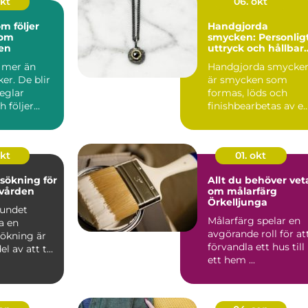
okt
06. okt
m följer
Handgjorda
nom
smycken: Personlig
en
uttryck och hållbar
kvalitet
 mer än
Handgjorda smycke
ker. De blir
är smycken som
eglar
formas, löds och
h följer
finishbearbetas av e
m olika
guldsmed frå...
okt
01. okt
sökning för
Allt du behöver vet
nvården
om målarfärg
Örkelljunga
bundet
Målarfärg spelar en
a en
avgörande roll för at
ökning är
förvandla ett hus till
el av att ta
ett hem ...
n &...