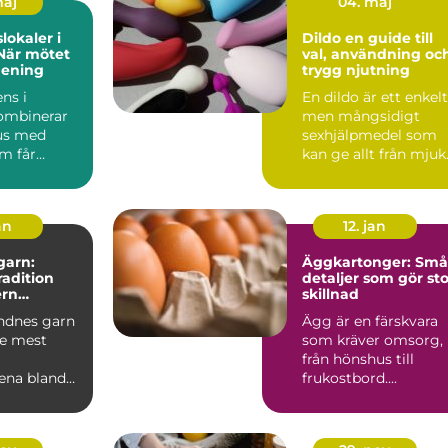
maj
04. maj
lokaler i
Dildo en guide till
När mötet
val, användning oc
mening
trygg njutning
ns i
En dildo är ett enkelt
ombinerar
men mångsidigt
us med
sexhjälpmedel som
m får
kan ge allt från mjuk
att slap...
njutning till intensiv..
an
12. jan
garn:
Äggkartonger: Små
tradition
detaljer som gör sto
rn
skillnad
je
ndnes garn
Ägg är en färskvara
de mest
som kräver omsorg,
från hönshus till
ena bland
frukostbord....
tickare.