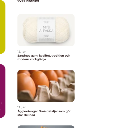
trygg njutning
12. jan
Sandnes garn: kvalitet, tradition och
modern stickglädje
m
12. jan
Äggkartonger: Små detaljer som gör
.
stor skillnad