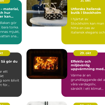
nov
31. okt
– material,
Utforska italiensk
och hur
butik i Stockholm
der kan
I hjärtat av
het i
dlakan gör
Stockholm kan man
 bara torka.
hitta en oas av
ännas mjukt,
italiensk elegans och
atten sna...
stil. Det handlar om
mer &...
kt
29. okt
 Så gör du
Effektiv och
miljövänlig
uppvärmning med
r ett
Ulma-
Värme är en
skt
pelletsbrännare
grundläggande del 
g som blivit
våra vardagsliv,
t för
särskilt i ett klimat
.
so...