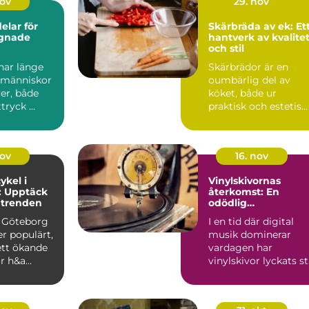
nov
29. nov
lar för
Skärbräda av ek: Et
gnade
hantverk av kvalite
och stil
ar länge
Skärbrädor är en
t människor
oumbärlig del av
er, både
köket, både ur
ryck ...
praktisk och estetis...
nov
16. nov
kel i
Vinylskivornas
: Upptäck
återkomst: En
 trenden
odödlig
musikupplevelse
i Göteborg
I en tid där digital
er populärt,
musik dominerar
tt ökande
vardagen har
r h&a...
vinylskivor lyckats s
emot ström...