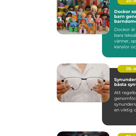
20. 
Dockor so
barn ge
barndom
Dockor är
bara leksa
vänner, sp
känslor oc
barn geno
utveckli...
05. 
Synunder
bästa sy
Att regel
genomför
synunders
en viktig d
hand om si