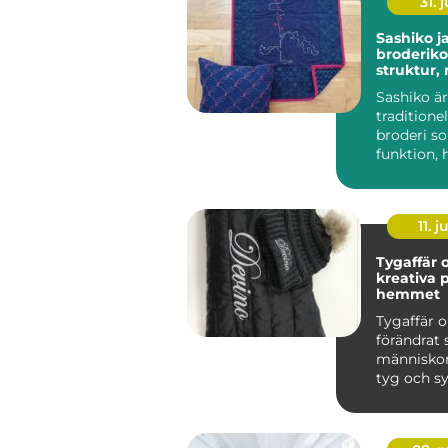
31. j
Sashiko japansk
broderik
struktur,
historia
Sashiko är
traditione
broderi s
funktion, 
och esteti
börja...
11. j
Tygaffär o
kreativa p
hemmet
Tygaffär o
förändrat 
människor
tyg och s
genom att
st...