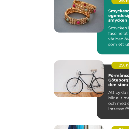
29. 
Smyckesde
egendesi
smycken
Smycken h
fascinera
världen öv
som ett utt
29. 
Förmånscy
Göteborg
den stora
Att cykla 
blir allt m
och med e
intresse fö