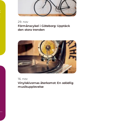
t
t
29. nov
Förmånscykel i Göteborg: Upptäck
den stora trenden
16. nov
Vinylskivornas återkomst: En odödlig
musikupplevelse
tå