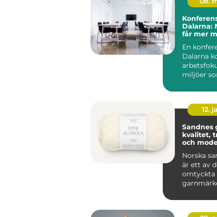
08. 
Konferens
Dalarna: 
får mer 
En konfere
Dalarna k
arbetsfok
miljöer so
människor 
12. j
Sandnes 
kvalitet, 
och mode
stickgläd
Norska sa
är ett av 
omtyckta
garnmärk
nordiska s
Kombin...