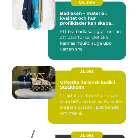
04. nov
Badlakan – material,
kvalitet och hur
profilkläder kan skapa
helhet i uttrycket
Ett bra badlakan gör mer än
att bara torka. Det ska
kännas mjukt, suga upp
vatten sna...
31. okt
Utforska italiensk butik i
Stockholm
I hjärtat av Stockholm kan
man hitta en oas av italiensk
elegans och stil. Det handlar
om mer &...
31. okt