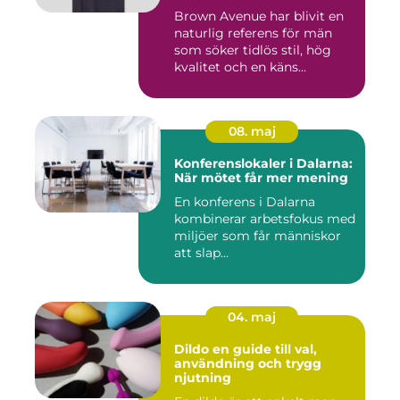
Brown Avenue har blivit en
naturlig referens för män
som söker tidlös stil, hög
kvalitet och en käns...
08. maj
Konferenslokaler i Dalarna:
När mötet får mer mening
En konferens i Dalarna
kombinerar arbetsfokus med
miljöer som får människor
att slap...
04. maj
Dildo en guide till val,
användning och trygg
njutning