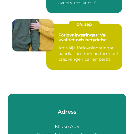
äventyrens konstf...
04. sep
Förlovningsringar: Val,
kvalitet och betydelse
Att välja förlovningsringar
handlar om mer än form och
pris. Ringen bär en ber&a...
Adress