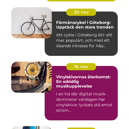
29. nov
Förmånscykel i Göteborg:
Upptäck den stora trenden
Att cykla i Göteborg blir allt
mer populärt, och med ett
ökande intresse för h&a...
16. nov
Vinylskivornas återkomst:
En odödlig
musikupplevelse
I en tid där digital musik
dominerar vardagen har
vinylskivor lyckats stå emot
ström...