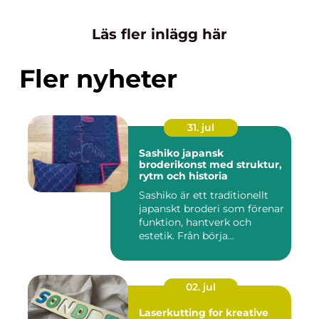
Läs fler inlägg här
Fler nyheter
31. jul
Sashiko japansk
broderikonst med struktur,
rytm och historia
Sashiko är ett traditionellt
japanskt broderi som förenar
funktion, hantverk och
estetik. Från börja...
02. jul
Laserkutting for kreative