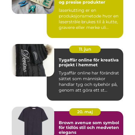
og presise produkter
laserkutting er en
produksjonsmetode hvor en
laserstråle brukes til å kutte,
gravere eller merke uli...
11. jun
Tygaffär online för kreativa
projekt i hemmet
Tygaffär online har förändrat
sättet som människor
handlar tyg och sybehör på,
genom att göra ett st...
20. maj
Brown avenue som symbol
för tidlös stil och medveten
elegans