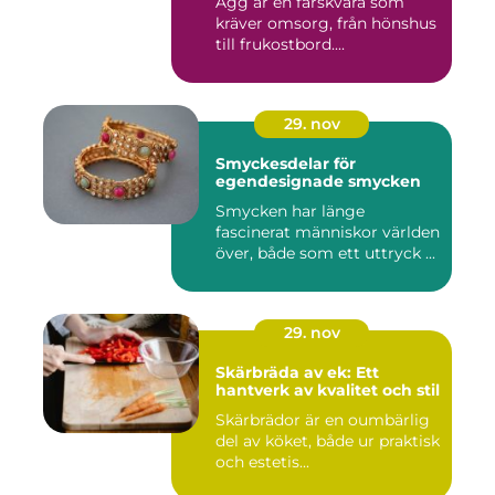
Ägg är en färskvara som
kräver omsorg, från hönshus
till frukostbord....
29. nov
Smyckesdelar för
egendesignade smycken
Smycken har länge
fascinerat människor världen
över, både som ett uttryck ...
29. nov
Skärbräda av ek: Ett
hantverk av kvalitet och stil
Skärbrädor är en oumbärlig
del av köket, både ur praktisk
och estetis...