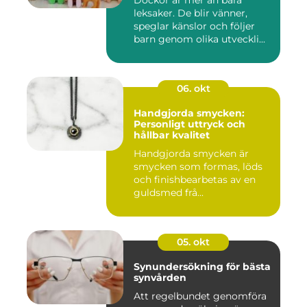
Dockor är mer än bara
leksaker. De blir vänner,
speglar känslor och följer
barn genom olika utveckli...
06. okt
Handgjorda smycken:
Personligt uttryck och
hållbar kvalitet
Handgjorda smycken är
smycken som formas, löds
och finishbearbetas av en
guldsmed frå...
05. okt
Synundersökning för bästa
synvården
Att regelbundet genomföra