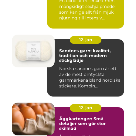
En dildo är ett enkelt men
mångsidigt sexhjälpmedel
som kan ge allt från mjuk
njutning till intensiv...
12. jan
Sandnes garn: kvalitet,
tradition och modern
stickglädje
Norska sandnes garn är ett
av de mest omtyckta
garnmärkena bland nordiska
stickare. Kombin...
12. jan
Äggkartonger: Små
detaljer som gör stor
skillnad