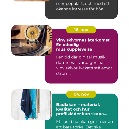
mer populärt, och med ett
ökande intresse för h&a...
16. nov
Vinylskivornas återkomst:
En odödlig
musikupplevelse
I en tid där digital musik
dominerar vardagen har
vinylskivor lyckats stå emot
ström...
04. nov
Badlakan – material,
kvalitet och hur
profilkläder kan skapa
helhet i uttrycket
Ett bra badlakan gör mer än
att bara torka. Det ska