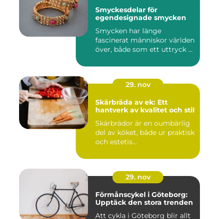
Smyckesdelar för
egendesignade smycken
Smycken har länge
fascinerat människor världen
över, både som ett uttryck ...
29. nov
Skärbräda av ek: Ett
hantverk av kvalitet och stil
Skärbrädor är en oumbärlig
del av köket, både ur praktisk
och estetis...
29. nov
Förmånscykel i Göteborg:
Upptäck den stora trenden
Att cykla i Göteborg blir allt