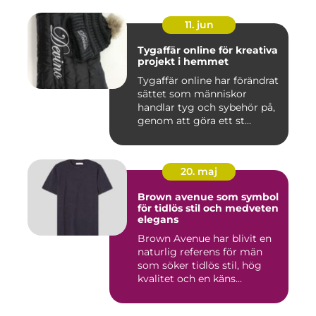
11. jun
Tygaffär online för kreativa
projekt i hemmet
Tygaffär online har förändrat
sättet som människor
handlar tyg och sybehör på,
genom att göra ett st...
20. maj
Brown avenue som symbol
för tidlös stil och medveten
elegans
Brown Avenue har blivit en
naturlig referens för män
som söker tidlös stil, hög
kvalitet och en käns...