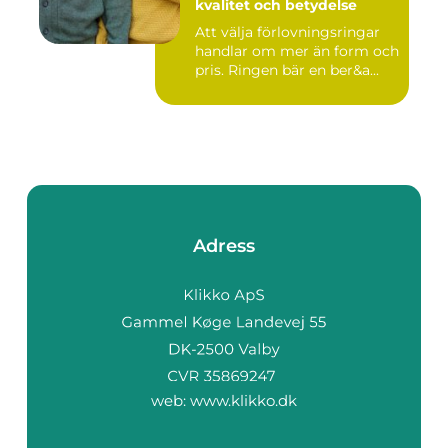
kvalitet och betydelse
Att välja förlovningsringar
handlar om mer än form och
pris. Ringen bär en ber&a...
Adress
web:
www.klikko.dk