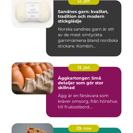
12. jan
Sandnes garn: kvalitet,
tradition och modern
stickglädje
Norska sandnes garn är ett
av de mest omtyckta
garnmärkena bland nordiska
stickare. Kombin...
12. jan
Äggkartonger: Små
detaljer som gör stor
skillnad
Ägg är en färskvara som
kräver omsorg, från hönshus
till frukostbord....
29. nov