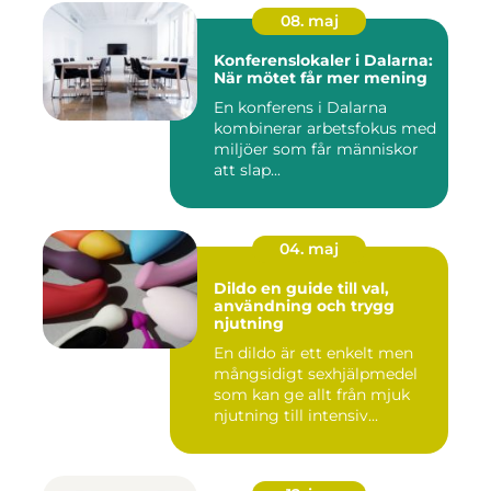
08. maj
Konferenslokaler i Dalarna:
När mötet får mer mening
En konferens i Dalarna
kombinerar arbetsfokus med
miljöer som får människor
att slap...
04. maj
Dildo en guide till val,
användning och trygg
njutning
En dildo är ett enkelt men
mångsidigt sexhjälpmedel
som kan ge allt från mjuk
njutning till intensiv...