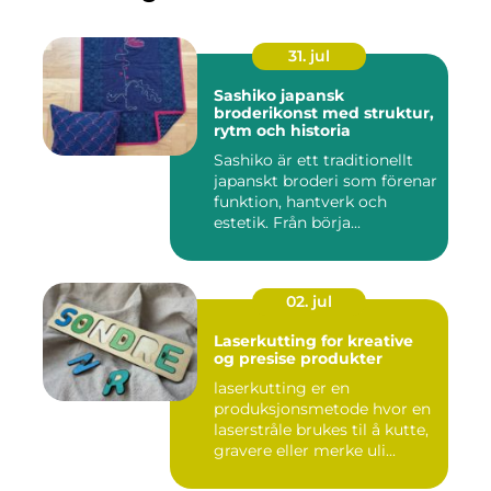
31. jul
Sashiko japansk
broderikonst med struktur,
rytm och historia
Sashiko är ett traditionellt
japanskt broderi som förenar
funktion, hantverk och
estetik. Från börja...
02. jul
Laserkutting for kreative
og presise produkter
laserkutting er en
produksjonsmetode hvor en
laserstråle brukes til å kutte,
gravere eller merke uli...