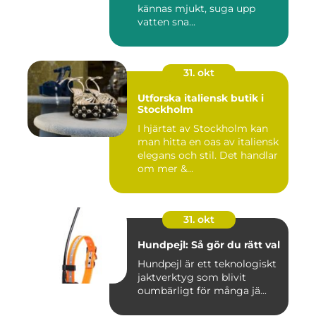
kännas mjukt, suga upp
vatten sna...
31. okt
Utforska italiensk butik i
Stockholm
I hjärtat av Stockholm kan
man hitta en oas av italiensk
elegans och stil. Det handlar
om mer &...
31. okt
Hundpejl: Så gör du rätt val
Hundpejl är ett teknologiskt
jaktverktyg som blivit
oumbärligt för många jä...