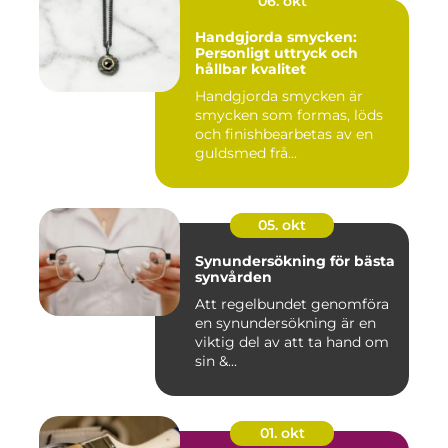
06. okt
Handgjorda smycken:
Personligt uttryck och
hållbar kvalitet
Handgjorda smycken är
smycken som formas, löds
och finishbearbetas av en
guldsmed frå...
05. okt
Synundersökning för bästa
synvården
Att regelbundet genomföra
en synundersökning är en
viktig del av att ta hand om
sin &...
01. okt