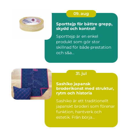
09. aug
Sporttejp för bättre grepp,
skydd och kontroll
Sporttejp är en enkel
produkt som gör stor
skillnad för både prestation
och s&a...
31. jul
Sashiko japansk
broderikonst med struktur,
rytm och historia
Sashiko är ett traditionellt
japanskt broderi som förenar
funktion, hantverk och
estetik. Från börja...