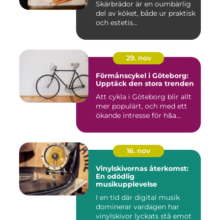
Skärbrädor är en oumbärlig
del av köket, både ur praktisk
och estetis...
29. nov
Förmånscykel i Göteborg:
Upptäck den stora trenden
Att cykla i Göteborg blir allt
mer populärt, och med ett
ökande intresse för h&a...
16. nov
Vinylskivornas återkomst:
En odödlig
musikupplevelse
I en tid där digital musik
dominerar vardagen har
vinylskivor lyckats stå emot