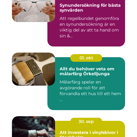
Synundersökning för bästa
synvården
Att regelbundet genomföra
en synundersökning är en
viktig del av att ta hand om
sin &...
01. okt
Allt du behöver veta om
målarfärg Örkelljunga
Målarfärg spelar en
avgörande roll för att
förvandla ett hus till ett hem
...
30. sep
Att investera i vinylskivor i