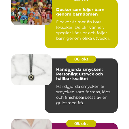
Dockor som följer barn
genom barndomen
Dockor är mer än bara
leksaker. De blir vänner,
speglar känslor och följer
barn genom olika utveckli...
06. okt
Handgjorda smycken:
Personligt uttryck och
hållbar kvalitet
Handgjorda smycken är
smycken som formas, löds
och finishbearbetas av en
guldsmed frå...
05. okt