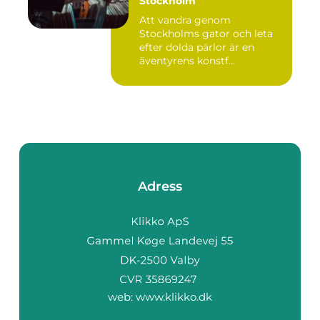
Stockholm
Att vandra genom
Stockholms gator och leta
efter dolda pärlor är en
äventyrens konstf...
Adress
web:
www.klikko.dk