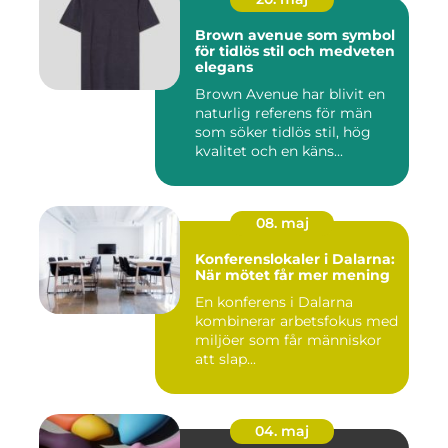
Brown avenue som symbol
för tidlös stil och medveten
elegans
Brown Avenue har blivit en
naturlig referens för män
som söker tidlös stil, hög
kvalitet och en käns...
08. maj
Konferenslokaler i Dalarna:
När mötet får mer mening
En konferens i Dalarna
kombinerar arbetsfokus med
miljöer som får människor
att slap...
04. maj