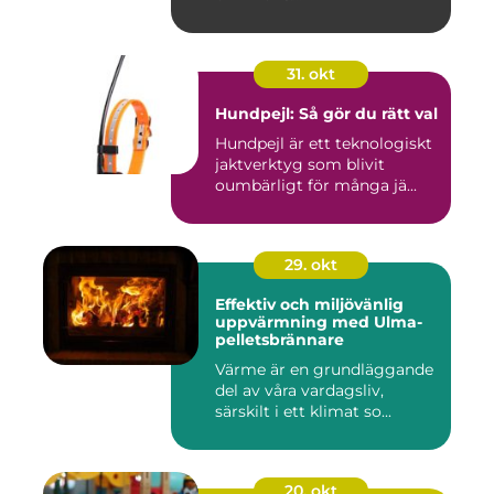
31. okt
Hundpejl: Så gör du rätt val
Hundpejl är ett teknologiskt
jaktverktyg som blivit
oumbärligt för många jä...
29. okt
Effektiv och miljövänlig
uppvärmning med Ulma-
pelletsbrännare
Värme är en grundläggande
del av våra vardagsliv,
särskilt i ett klimat so...
20. okt