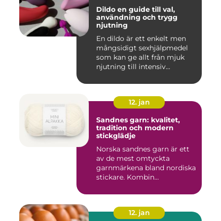
Dildo en guide till val,
användning och trygg
njutning
En dildo är ett enkelt men
mångsidigt sexhjälpmedel
som kan ge allt från mjuk
njutning till intensiv...
12. jan
Sandnes garn: kvalitet,
tradition och modern
stickglädje
Norska sandnes garn är ett
av de mest omtyckta
garnmärkena bland nordiska
stickare. Kombin...
12. jan