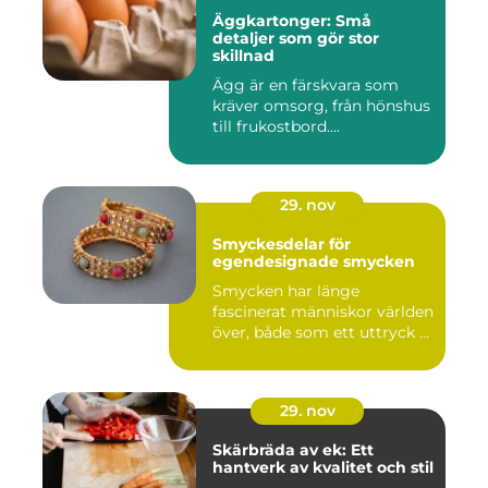
Äggkartonger: Små
detaljer som gör stor
skillnad
Ägg är en färskvara som
kräver omsorg, från hönshus
till frukostbord....
29. nov
Smyckesdelar för
egendesignade smycken
Smycken har länge
fascinerat människor världen
över, både som ett uttryck ...
29. nov
Skärbräda av ek: Ett
hantverk av kvalitet och stil