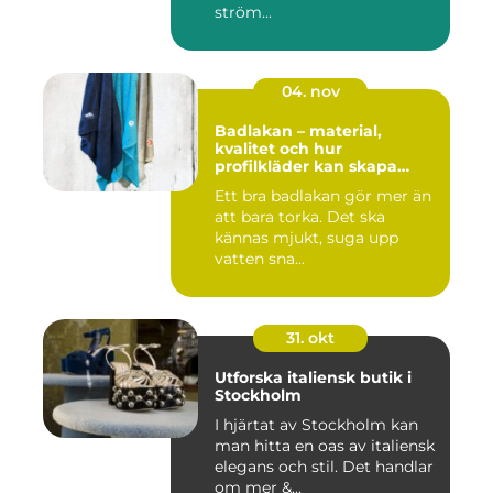
ström...
04. nov
Badlakan – material,
kvalitet och hur
profilkläder kan skapa
helhet i uttrycket
Ett bra badlakan gör mer än
att bara torka. Det ska
kännas mjukt, suga upp
vatten sna...
31. okt
Utforska italiensk butik i
Stockholm
I hjärtat av Stockholm kan
man hitta en oas av italiensk
elegans och stil. Det handlar
om mer &...