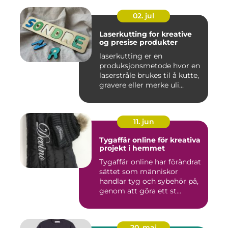
02. jul
Laserkutting for kreative
og presise produkter
laserkutting er en
produksjonsmetode hvor en
laserstråle brukes til å kutte,
gravere eller merke uli...
11. jun
Tygaffär online för kreativa
projekt i hemmet
Tygaffär online har förändrat
sättet som människor
handlar tyg och sybehör på,
genom att göra ett st...
20. maj