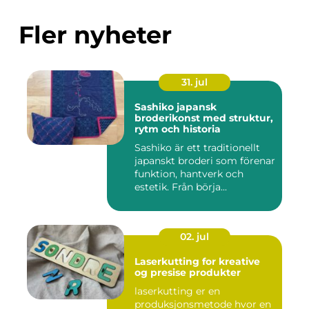
Fler nyheter
31. jul
Sashiko japansk
broderikonst med struktur,
rytm och historia
Sashiko är ett traditionellt
japanskt broderi som förenar
funktion, hantverk och
estetik. Från börja...
02. jul
Laserkutting for kreative
og presise produkter
laserkutting er en
produksjonsmetode hvor en