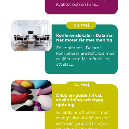
kvalitet och en käns...
08. maj
Konferenslokaler i Dalarna:
När mötet får mer mening
En konferens i Dalarna
kombinerar arbetsfokus med
miljöer som får människor
att slap...
04. maj
Dildo en guide till val,
användning och trygg
njutning
En dildo är ett enkelt men
mångsidigt sexhjälpmedel
som kan ge allt från mjuk
njutning till intensiv...