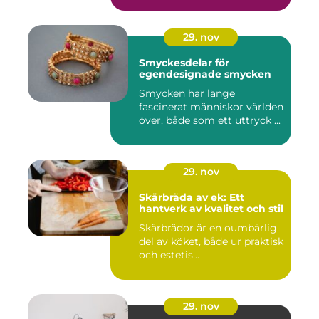
29. nov
Smyckesdelar för
egendesignade smycken
Smycken har länge
fascinerat människor världen
över, både som ett uttryck ...
29. nov
Skärbräda av ek: Ett
hantverk av kvalitet och stil
Skärbrädor är en oumbärlig
del av köket, både ur praktisk
och estetis...
29. nov