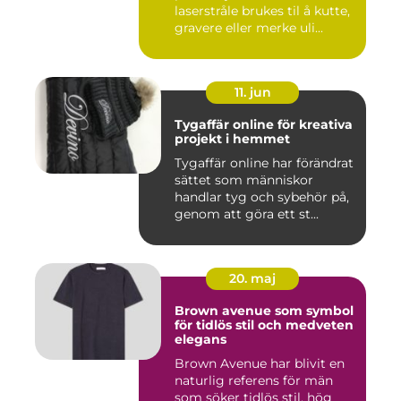
laserstråle brukes til å kutte,
gravere eller merke uli...
11. jun
Tygaffär online för kreativa
projekt i hemmet
Tygaffär online har förändrat
sättet som människor
handlar tyg och sybehör på,
genom att göra ett st...
20. maj
Brown avenue som symbol
för tidlös stil och medveten
elegans
Brown Avenue har blivit en
naturlig referens för män
som söker tidlös stil, hög