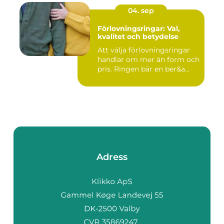
04. sep
Förlovningsringar: Val,
kvalitet och betydelse
Att välja förlovningsringar
handlar om mer än form och
pris. Ringen bär en ber&a...
Adress