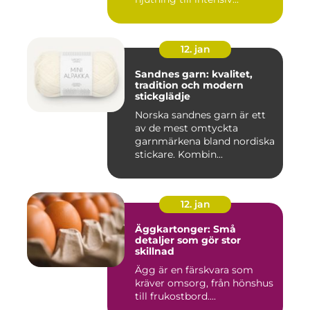
12. jan
Sandnes garn: kvalitet,
tradition och modern
stickglädje
Norska sandnes garn är ett
av de mest omtyckta
garnmärkena bland nordiska
stickare. Kombin...
12. jan
Äggkartonger: Små
detaljer som gör stor
skillnad
Ägg är en färskvara som
kräver omsorg, från hönshus
till frukostbord....