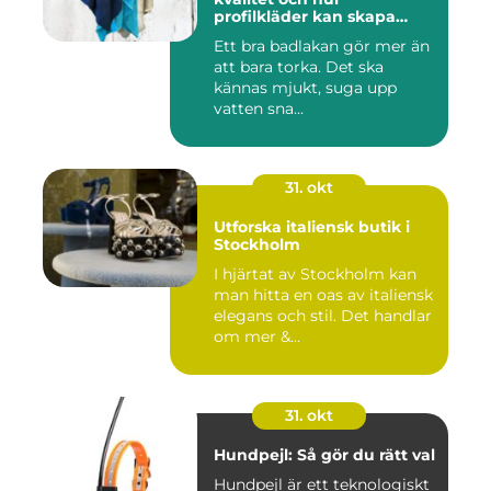
profilkläder kan skapa
helhet i uttrycket
Ett bra badlakan gör mer än
att bara torka. Det ska
kännas mjukt, suga upp
vatten sna...
31. okt
Utforska italiensk butik i
Stockholm
I hjärtat av Stockholm kan
man hitta en oas av italiensk
elegans och stil. Det handlar
om mer &...
31. okt
Hundpejl: Så gör du rätt val
Hundpejl är ett teknologiskt