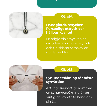
06. okt
Handgjorda smycken:
Personligt uttryck och
hållbar kvalitet
Handgjorda smycken är
smycken som formas, löds
och finishbearbetas av en
guldsmed frå...
05. okt
Synundersökning för bästa
synvården
Att regelbundet genomföra
en synundersökning är en
viktig del av att ta hand om
sin &...