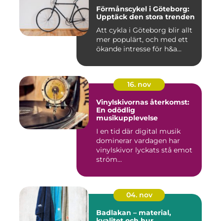
Förmånscykel i Göteborg:
Upptäck den stora trenden
Att cykla i Göteborg blir allt
mer populärt, och med ett
ökande intresse för h&a...
16. nov
Vinylskivornas återkomst:
En odödlig
musikupplevelse
I en tid där digital musik
dominerar vardagen har
vinylskivor lyckats stå emot
ström...
04. nov
Badlakan – material,
kvalitet och hur