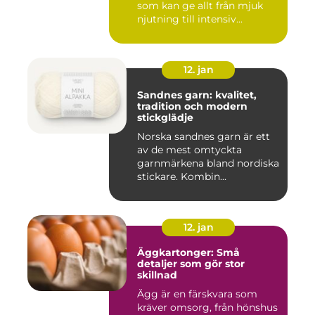
som kan ge allt från mjuk
njutning till intensiv...
12. jan
Sandnes garn: kvalitet,
tradition och modern
stickglädje
Norska sandnes garn är ett
av de mest omtyckta
garnmärkena bland nordiska
stickare. Kombin...
12. jan
Äggkartonger: Små
detaljer som gör stor
skillnad
Ägg är en färskvara som
kräver omsorg, från hönshus