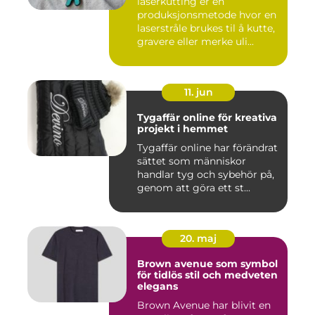
laserkutting er en
produksjonsmetode hvor en
laserstråle brukes til å kutte,
gravere eller merke uli...
11. jun
Tygaffär online för kreativa
projekt i hemmet
Tygaffär online har förändrat
sättet som människor
handlar tyg och sybehör på,
genom att göra ett st...
20. maj
Brown avenue som symbol
för tidlös stil och medveten
elegans
Brown Avenue har blivit en