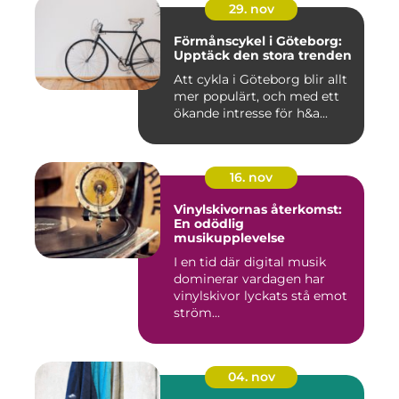
29. nov
Förmånscykel i Göteborg:
Upptäck den stora trenden
Att cykla i Göteborg blir allt
mer populärt, och med ett
ökande intresse för h&a...
16. nov
Vinylskivornas återkomst:
En odödlig
musikupplevelse
I en tid där digital musik
dominerar vardagen har
vinylskivor lyckats stå emot
ström...
04. nov