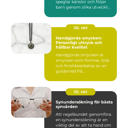
speglar känslor och följer
barn genom olika utveckli...
06. okt
Handgjorda smycken:
Personligt uttryck och
hållbar kvalitet
Handgjorda smycken är
smycken som formas, löds
och finishbearbetas av en
guldsmed frå...
05. okt
Synundersökning för bästa
synvården
Att regelbundet genomföra
en synundersökning är en
viktig del av att ta hand om