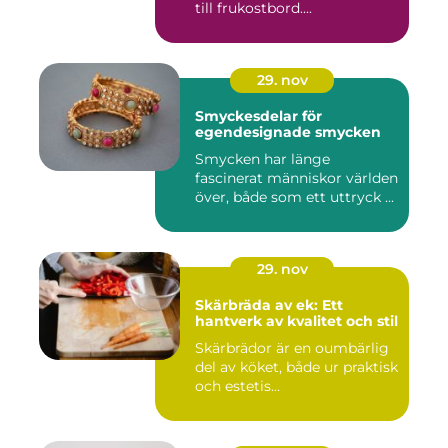
till frukostbord....
29. nov
Smyckesdelar för
egendesignade smycken
Smycken har länge
fascinerat människor världen
över, både som ett uttryck ...
29. nov
Skärbräda av ek: Ett
hantverk av kvalitet och stil
Skärbrädor är en oumbärlig
del av köket, både ur praktisk
och estetis...