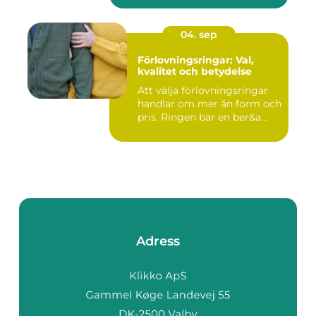
04. sep
Förlovningsringar: Val,
kvalitet och betydelse
Att välja förlovningsringar
handlar om mer än form och
pris. Ringen bär en ber&a...
Adress