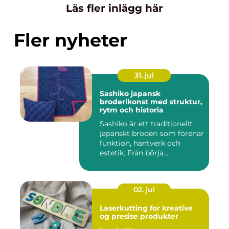
Läs fler inlägg här
Fler nyheter
31. jul
Sashiko japansk
broderikonst med struktur,
rytm och historia
Sashiko är ett traditionellt
japanskt broderi som förenar
funktion, hantverk och
estetik. Från börja...
02. jul
Laserkutting for kreative
og presise produkter