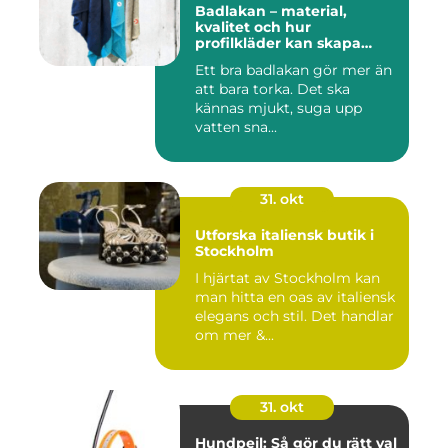
Badlakan – material,
kvalitet och hur
profilkläder kan skapa
helhet i uttrycket
Ett bra badlakan gör mer än
att bara torka. Det ska
kännas mjukt, suga upp
vatten sna...
31. okt
Utforska italiensk butik i
Stockholm
I hjärtat av Stockholm kan
man hitta en oas av italiensk
elegans och stil. Det handlar
om mer &...
31. okt
Hundpejl: Så gör du rätt val