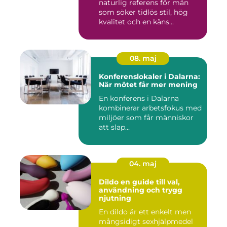
naturlig referens för män
som söker tidlös stil, hög
kvalitet och en käns...
08. maj
Konferenslokaler i Dalarna:
När mötet får mer mening
En konferens i Dalarna
kombinerar arbetsfokus med
miljöer som får människor
att slap...
04. maj
Dildo en guide till val,
användning och trygg
njutning
En dildo är ett enkelt men
mångsidigt sexhjälpmedel