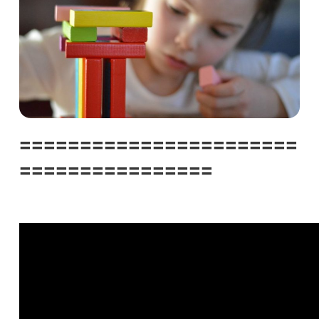
=======================
================