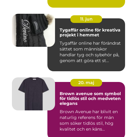
11. jun
Tygaffär online för kreativa
projekt i hemmet
Tygaffär online har förändrat
sättet som människor
handlar tyg och sybehör på,
genom att göra ett st...
20. maj
Brown avenue som symbol
för tidlös stil och medveten
elegans
Brown Avenue har blivit en
naturlig referens för män
som söker tidlös stil, hög
kvalitet och en käns...