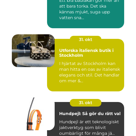
Ett bra badlakan gör mer än
att bara torka. Det ska
kännas mjukt, suga upp
vatten sna...
31. okt
Utforska italiensk butik i
Stockholm
I hjärtat av Stockholm kan
man hitta en oas av italiensk
elegans och stil. Det handlar
om mer &...
31. okt
Hundpejl: Så gör du rätt val
Hundpejl är ett teknologiskt
jaktverktyg som blivit
oumbärligt för många jä...