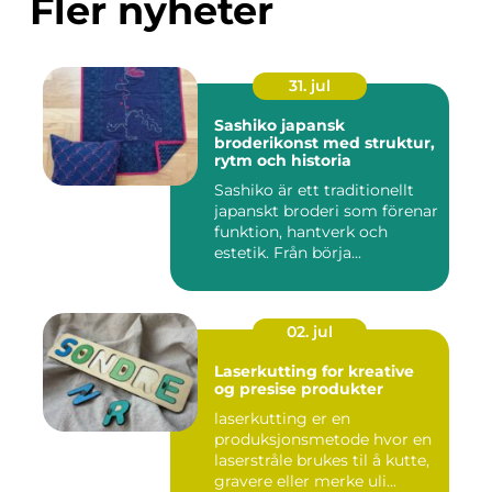
Fler nyheter
31. jul
Sashiko japansk
broderikonst med struktur,
rytm och historia
Sashiko är ett traditionellt
japanskt broderi som förenar
funktion, hantverk och
estetik. Från börja...
02. jul
Laserkutting for kreative
og presise produkter
laserkutting er en
produksjonsmetode hvor en
laserstråle brukes til å kutte,
gravere eller merke uli...