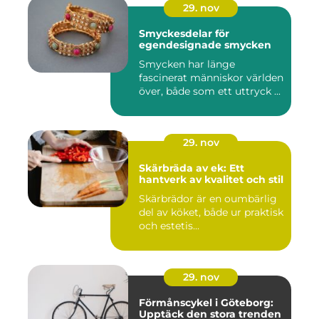
29. nov
Smyckesdelar för
egendesignade smycken
Smycken har länge
fascinerat människor världen
över, både som ett uttryck ...
29. nov
Skärbräda av ek: Ett
hantverk av kvalitet och stil
Skärbrädor är en oumbärlig
del av köket, både ur praktisk
och estetis...
29. nov
Förmånscykel i Göteborg:
Upptäck den stora trenden