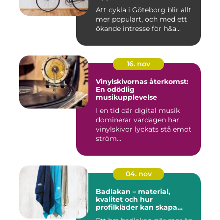
Att cykla i Göteborg blir allt
mer populärt, och med ett
ökande intresse för h&a...
16. nov
Vinylskivornas återkomst:
En odödlig
musikupplevelse
I en tid där digital musik
dominerar vardagen har
vinylskivor lyckats stå emot
ström...
04. nov
Badlakan – material,
kvalitet och hur
profilkläder kan skapa
helhet i uttrycket