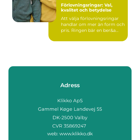
Förlovningsringar: Val,
kvalitet och betydelse
Att välja förlovningsringar
handlar om mer än form och
pris. Ringen bär en ber&a...
Adress
web:
www.klikko.dk