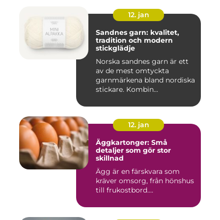
12. jan
Sandnes garn: kvalitet,
tradition och modern
stickglädje
Norska sandnes garn är ett
av de mest omtyckta
garnmärkena bland nordiska
stickare. Kombin...
12. jan
Äggkartonger: Små
detaljer som gör stor
skillnad
Ägg är en färskvara som
kräver omsorg, från hönshus
till frukostbord....