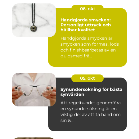
06. okt
Handgjorda smycken:
Personligt uttryck och
hållbar kvalitet
Handgjorda smycken är
smycken som formas, löds
och finishbearbetas av en
guldsmed frå...
05. okt
Synundersökning för bästa
synvården
Att regelbundet genomföra
en synundersökning är en
viktig del av att ta hand om
sin &...