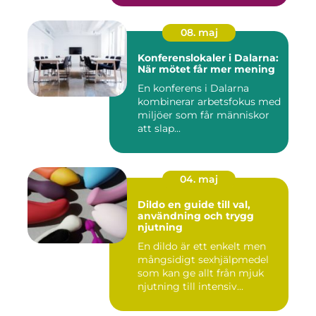
08. maj
Konferenslokaler i Dalarna:
När mötet får mer mening
En konferens i Dalarna
kombinerar arbetsfokus med
miljöer som får människor
att slap...
04. maj
Dildo en guide till val,
användning och trygg
njutning
En dildo är ett enkelt men
mångsidigt sexhjälpmedel
som kan ge allt från mjuk
njutning till intensiv...