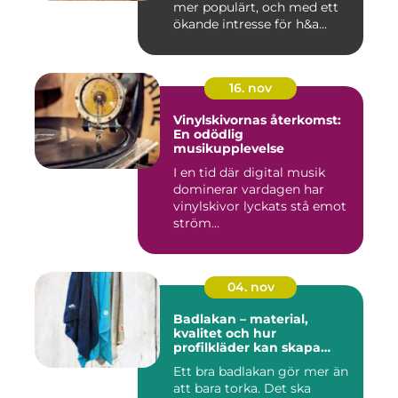
mer populärt, och med ett
ökande intresse för h&a...
16. nov
Vinylskivornas återkomst:
En odödlig
musikupplevelse
I en tid där digital musik
dominerar vardagen har
vinylskivor lyckats stå emot
ström...
04. nov
Badlakan – material,
kvalitet och hur
profilkläder kan skapa
helhet i uttrycket
Ett bra badlakan gör mer än
att bara torka. Det ska