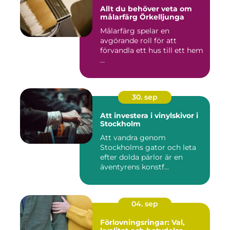
Allt du behöver veta om
målarfärg Örkelljunga
Målarfärg spelar en
avgörande roll för att
förvandla ett hus till ett hem
...
30. sep
Att investera i vinylskivor i
Stockholm
Att vandra genom
Stockholms gator och leta
efter dolda pärlor är en
äventyrens konstf...
04. sep
Förlovningsringar: Val,