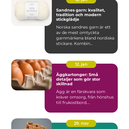
Sandnes garn: kvalitet,
tradition och modern
stickglädje
Norska sandnes garn är ett
av de mest omtyckta
garnmärkena bland nordiska
stickare. Kombin...
12. jan
Äggkartonger: Små
detaljer som gör stor
skillnad
Ägg är en färskvara som
kräver omsorg, från hönshus
till frukostbord....
29. nov