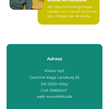
kvalitet och betydelse
Att välja förlovningsringar
handlar om mer än form och
pris. Ringen bär en ber&a...
Adress
web:
www.klikko.dk