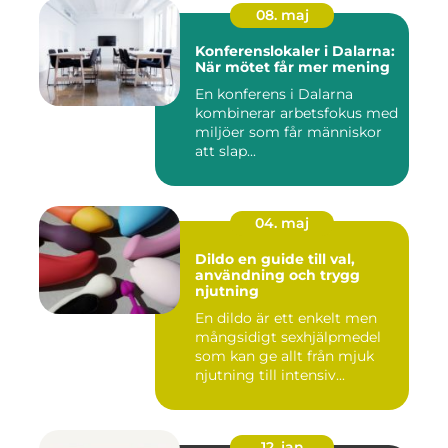
08. maj
Konferenslokaler i Dalarna:
När mötet får mer mening
En konferens i Dalarna
kombinerar arbetsfokus med
miljöer som får människor
att slap...
04. maj
Dildo en guide till val,
användning och trygg
njutning
En dildo är ett enkelt men
mångsidigt sexhjälpmedel
som kan ge allt från mjuk
njutning till intensiv...
12. jan