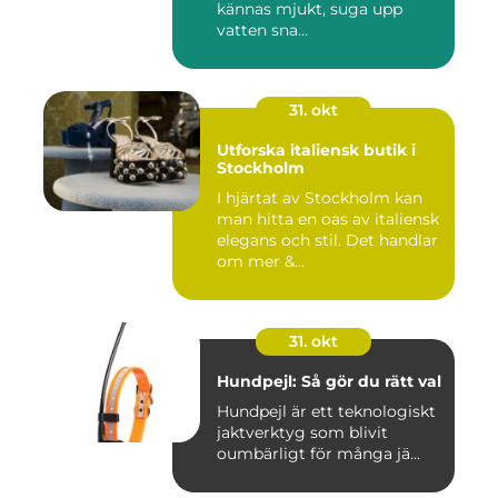
kännas mjukt, suga upp
vatten sna...
31. okt
Utforska italiensk butik i
Stockholm
I hjärtat av Stockholm kan
man hitta en oas av italiensk
elegans och stil. Det handlar
om mer &...
31. okt
Hundpejl: Så gör du rätt val
Hundpejl är ett teknologiskt
jaktverktyg som blivit
oumbärligt för många jä...