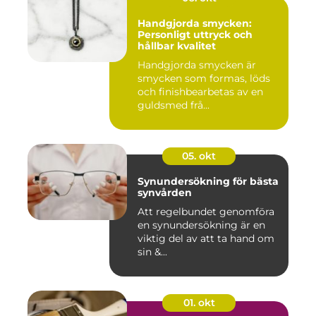
Handgjorda smycken:
Personligt uttryck och
hållbar kvalitet
Handgjorda smycken är
smycken som formas, löds
och finishbearbetas av en
guldsmed frå...
05. okt
Synundersökning för bästa
synvården
Att regelbundet genomföra
en synundersökning är en
viktig del av att ta hand om
sin &...
01. okt