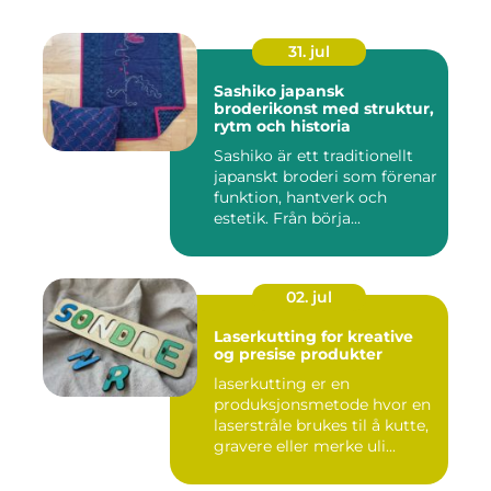
31. jul
Sashiko japansk
broderikonst med struktur,
rytm och historia
Sashiko är ett traditionellt
japanskt broderi som förenar
funktion, hantverk och
estetik. Från börja...
02. jul
Laserkutting for kreative
og presise produkter
laserkutting er en
produksjonsmetode hvor en
laserstråle brukes til å kutte,
gravere eller merke uli...