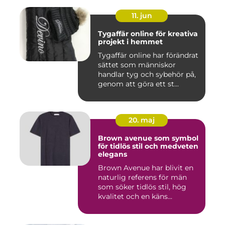
11. jun
Tygaffär online för kreativa
projekt i hemmet
Tygaffär online har förändrat
sättet som människor
handlar tyg och sybehör på,
genom att göra ett st...
20. maj
Brown avenue som symbol
för tidlös stil och medveten
elegans
Brown Avenue har blivit en
naturlig referens för män
som söker tidlös stil, hög
kvalitet och en käns...