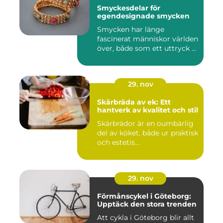
Smyckesdelar för
egendesignade smycken
Smycken har länge
fascinerat människor världen
över, både som ett uttryck ...
29. nov
Skärbräda av ek: Ett
hantverk av kvalitet och stil
Skärbrädor är en oumbärlig
del av köket, både ur praktisk
och estetis...
29. nov
Förmånscykel i Göteborg:
Upptäck den stora trenden
Att cykla i Göteborg blir allt