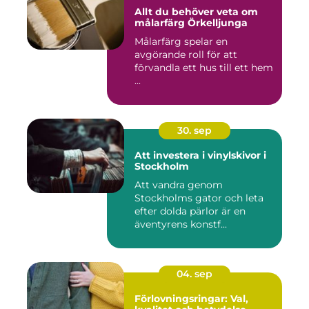
Allt du behöver veta om
målarfärg Örkelljunga
Målarfärg spelar en
avgörande roll för att
förvandla ett hus till ett hem
...
30. sep
Att investera i vinylskivor i
Stockholm
Att vandra genom
Stockholms gator och leta
efter dolda pärlor är en
äventyrens konstf...
04. sep
Förlovningsringar: Val,