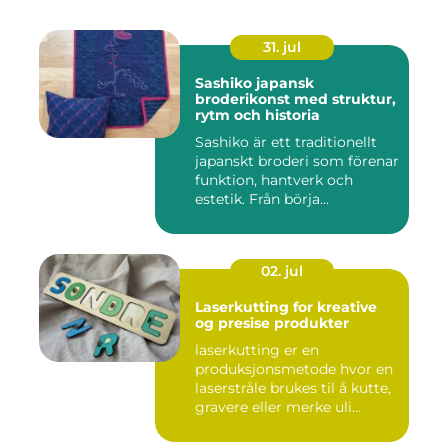
31. jul
Sashiko japansk
broderikonst med struktur,
rytm och historia
Sashiko är ett traditionellt
japanskt broderi som förenar
funktion, hantverk och
estetik. Från börja...
02. jul
Laserkutting for kreative
og presise produkter
laserkutting er en
produksjonsmetode hvor en
laserstråle brukes til å kutte,
gravere eller merke uli...