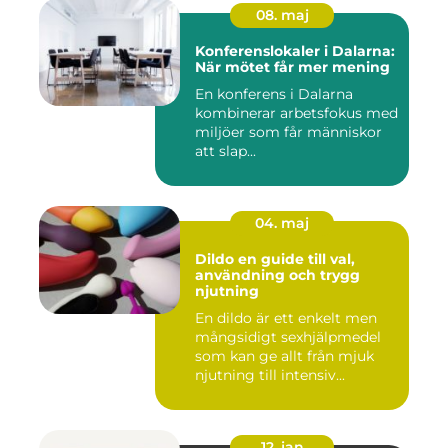
08. maj
Konferenslokaler i Dalarna:
När mötet får mer mening
En konferens i Dalarna
kombinerar arbetsfokus med
miljöer som får människor
att slap...
04. maj
Dildo en guide till val,
användning och trygg
njutning
En dildo är ett enkelt men
mångsidigt sexhjälpmedel
som kan ge allt från mjuk
njutning till intensiv...
12. jan