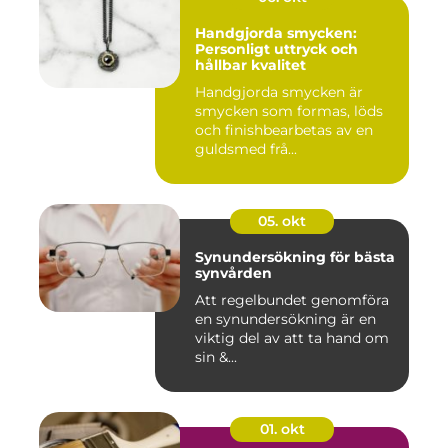
Handgjorda smycken:
Personligt uttryck och
hållbar kvalitet
Handgjorda smycken är
smycken som formas, löds
och finishbearbetas av en
guldsmed frå...
05. okt
Synundersökning för bästa
synvården
Att regelbundet genomföra
en synundersökning är en
viktig del av att ta hand om
sin &...
01. okt