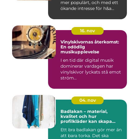
mer populärt, och med ett
ökande intresse för h&a...
16. nov
Vinylskivornas återkomst:
En odödlig
musikupplevelse
I en tid där digital musik
dominerar vardagen har
vinylskivor lyckats stå emot
ström...
04. nov
Badlakan – material,
kvalitet och hur
profilkläder kan skapa
helhet i uttrycket
Ett bra badlakan gör mer än
att bara torka. Det ska