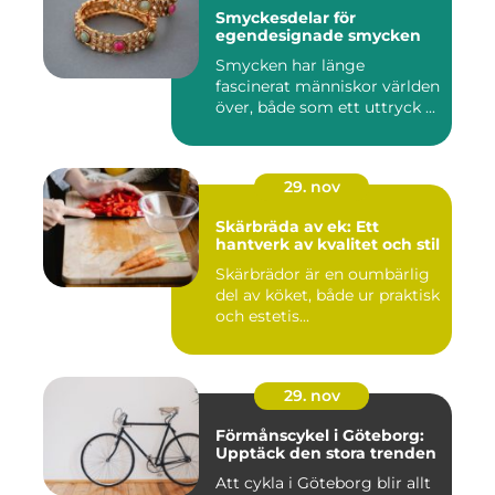
Smyckesdelar för
egendesignade smycken
Smycken har länge
fascinerat människor världen
över, både som ett uttryck ...
29. nov
Skärbräda av ek: Ett
hantverk av kvalitet och stil
Skärbrädor är en oumbärlig
del av köket, både ur praktisk
och estetis...
29. nov
Förmånscykel i Göteborg:
Upptäck den stora trenden
Att cykla i Göteborg blir allt