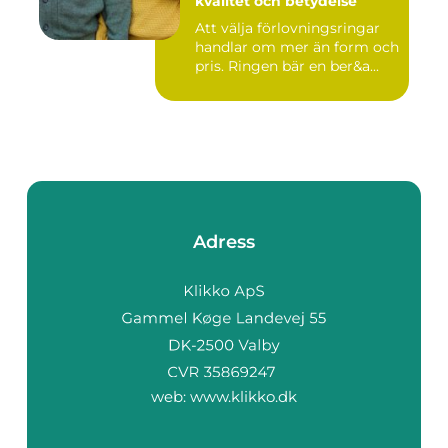
kvalitet och betydelse
Att välja förlovningsringar
handlar om mer än form och
pris. Ringen bär en ber&a...
Adress
web:
www.klikko.dk