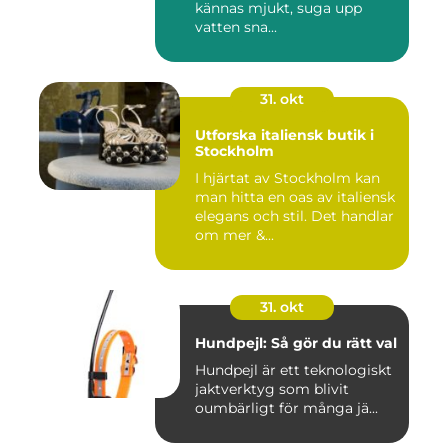
kännas mjukt, suga upp
vatten sna...
31. okt
Utforska italiensk butik i
Stockholm
I hjärtat av Stockholm kan
man hitta en oas av italiensk
elegans och stil. Det handlar
om mer &...
31. okt
Hundpejl: Så gör du rätt val
Hundpejl är ett teknologiskt
jaktverktyg som blivit
oumbärligt för många jä...