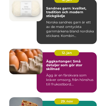
Sandnes garn: kvalitet,
tradition och modern
stickglädje
Norska sandnes garn är ett
av de mest omtyckta
garnmärkena bland nordiska
stickare. Kombin...
12. jan
Äggkartonger: Små
detaljer som gör stor
skillnad
Ägg är en färskvara som
kräver omsorg, från hönshus
till frukostbord....
29. nov