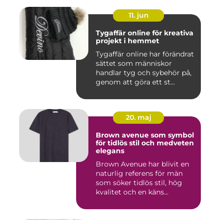
11. jun
Tygaffär online för kreativa
projekt i hemmet
Tygaffär online har förändrat
sättet som människor
handlar tyg och sybehör på,
genom att göra ett st...
20. maj
Brown avenue som symbol
för tidlös stil och medveten
elegans
Brown Avenue har blivit en
naturlig referens för män
som söker tidlös stil, hög
kvalitet och en käns...