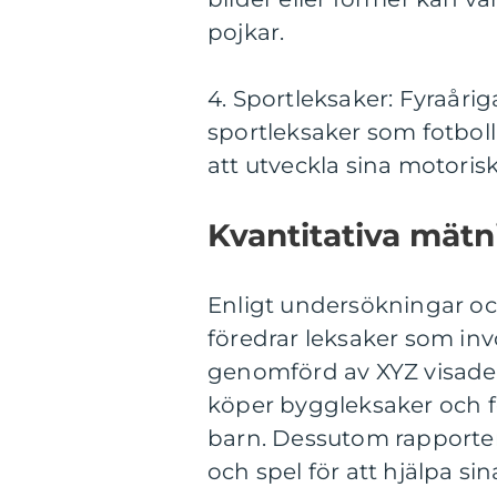
pojkar.
4. Sportleksaker: Fyraåri
sportleksaker som fotbol
att utveckla sina motori
Kvantitativa mätni
Enligt undersökningar och 
föredrar leksaker som inv
genomförd av XYZ visade a
köper byggleksaker och f
barn. Dessutom rapporter
och spel för att hjälpa si