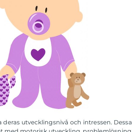
a deras utvecklingsnivå och intressen. Dessa
et med motorisk utveckling, problemlösning