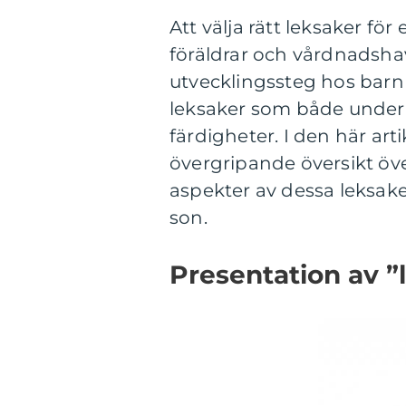
Att välja rätt leksaker fö
föräldrar och vårdnadsha
utvecklingssteg hos barn i
leksaker som både underh
färdigheter. I den här ar
övergripande översikt över
aspekter av dessa leksaker
son.
Presentation av ”l