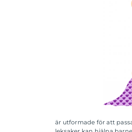
är utformade för att pass
leksaker kan hjälpa barn