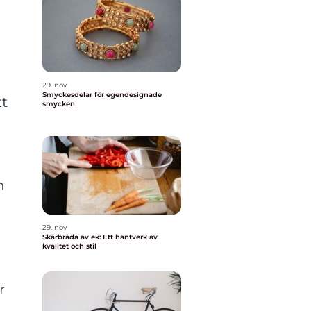
29. nov
Smyckesdelar för egendesignade
tt
smycken
n
29. nov
Skärbräda av ek: Ett hantverk av
kvalitet och stil
r