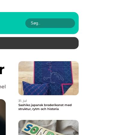
r
nel
31. jul
Sashiko japansk broderikonst med
struktur, rytm och historia