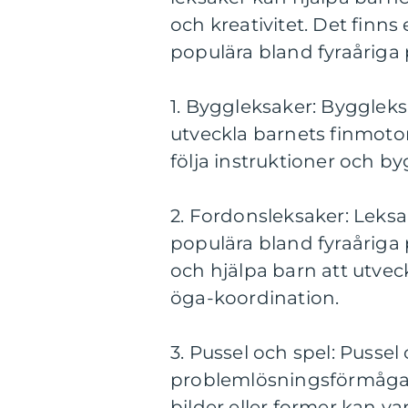
och kreativitet. Det finn
populära bland fyraåriga 
1. Byggleksaker: Byggleksa
utveckla barnets finmotori
följa instruktioner och by
2. Fordonsleksaker: Leksak
populära bland fyraåriga 
och hjälpa barn att utve
öga-koordination.
3. Pussel och spel: Pussel
problemlösningsförmåga 
bilder eller former kan v