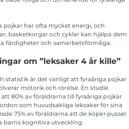
ga pojkar har ofta mycket energi, och
lar, basketkorgar och cyklar kan hjälpa dem
ska färdigheter och samarbetsförmåga.
ngar om ”leksaker 4 år kille”
statistik är det vanligt att fyraåriga pojkar
olverar motorik och rörelse. En studie
tt 80% av föräldrarna till fyraåriga pojkar
ordon som huvudsakliga leksaker för sina
ade 75% av föräldrarna att de köper pussel
na barns kognitiva utveckling.