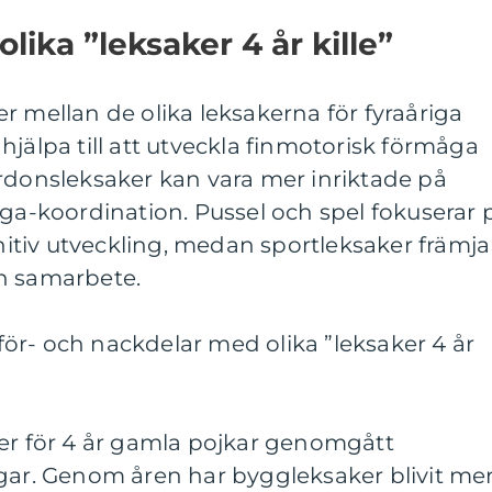
olika ”leksaker 4 år kille”
r mellan de olika leksakerna för fyraåriga
hjälpa till att utveckla finmotorisk förmåga
rdonsleksaker kan vara mer inriktade på
öga-koordination. Pussel och spel fokuserar 
tiv utveckling, medan sportleksaker främja
h samarbete.
ör- och nackdelar med olika ”leksaker 4 år
ker för 4 år gamla pojkar genomgått
ngar. Genom åren har byggleksaker blivit me