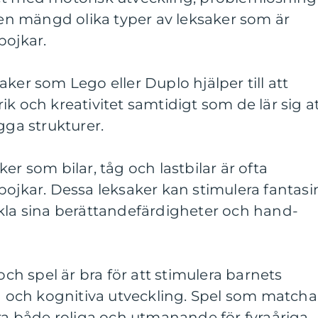
s en mängd olika typer av leksaker som är
pojkar.
ker som Lego eller Duplo hjälper till att
k och kreativitet samtidigt som de lär sig a
gga strukturer.
er som bilar, tåg och lastbilar är ofta
pojkar. Dessa leksaker kan stimulera fantasi
ckla sina berättandefärdigheter och hand-
 och spel är bra för att stimulera barnets
och kognitiva utveckling. Spel som matcha
ara både roliga och utmanande för fyraåriga