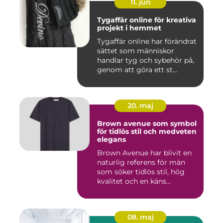
11. jun
Tygaffär online för kreativa
projekt i hemmet
Tygaffär online har förändrat
sättet som människor
handlar tyg och sybehör på,
genom att göra ett st...
20. maj
Brown avenue som symbol
för tidlös stil och medveten
elegans
Brown Avenue har blivit en
naturlig referens för män
som söker tidlös stil, hög
kvalitet och en käns...
08. maj