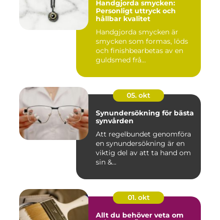
Handgjorda smycken:
Personligt uttryck och
hållbar kvalitet
Handgjorda smycken är
smycken som formas, löds
och finishbearbetas av en
guldsmed frå...
05. okt
Synundersökning för bästa
synvården
Att regelbundet genomföra
en synundersökning är en
viktig del av att ta hand om
sin &...
01. okt
Allt du behöver veta om