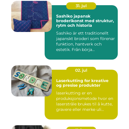
31. jul
Sashiko japansk
broderikonst med struktur,
rytm och historia
Sashiko är ett traditionellt
japanskt broderi som förenar
funktion, hantverk och
estetik. Från börja...
02. jul
Laserkutting for kreative
og presise produkter
laserkutting er en
produksjonsmetode hvor en
laserstråle brukes til å kutte,
gravere eller merke uli...