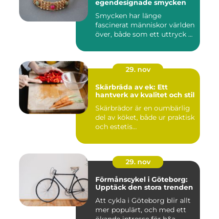
egendesignade smycken
Smycken har länge
fascinerat människor världen
över, både som ett uttryck ...
29. nov
Skärbräda av ek: Ett
hantverk av kvalitet och stil
Skärbrädor är en oumbärlig
del av köket, både ur praktisk
och estetis...
29. nov
Förmånscykel i Göteborg:
Upptäck den stora trenden
Att cykla i Göteborg blir allt
mer populärt, och med ett