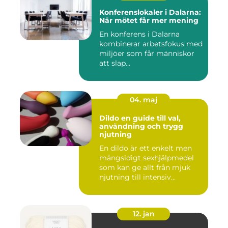
Konferenslokaler i Dalarna:
När mötet får mer mening
En konferens i Dalarna
kombinerar arbetsfokus med
miljöer som får människor
att slap...
04. maj
Dildo en guide till val,
användning och trygg
njutning
En dildo är ett enkelt men
mångsidigt sexhjälpmedel
som kan ge allt från mjuk
njutning till intensiv...
12. jan