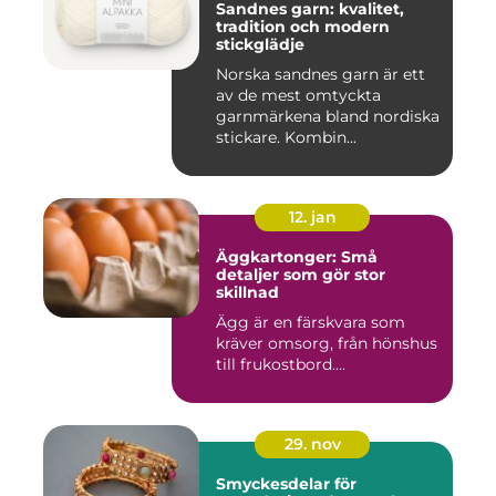
Sandnes garn: kvalitet,
tradition och modern
stickglädje
Norska sandnes garn är ett
av de mest omtyckta
garnmärkena bland nordiska
stickare. Kombin...
12. jan
Äggkartonger: Små
detaljer som gör stor
skillnad
Ägg är en färskvara som
kräver omsorg, från hönshus
till frukostbord....
29. nov
Smyckesdelar för