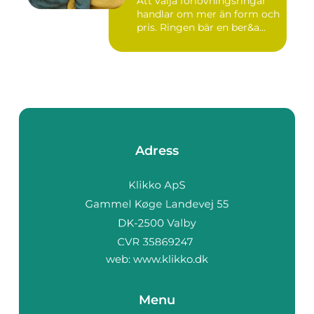
Att välja förlovningsringar
handlar om mer än form och
pris. Ringen bär en ber&a...
Adress
web:
www.klikko.dk
Menu