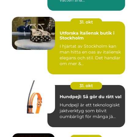
vatten sna...
31. okt
Utforska italiensk butik i
Stockholm
I hjärtat av Stockholm kan
man hitta en oas av italiensk
elegans och stil. Det handlar
om mer &...
31. okt
Hundpejl: Så gör du rätt val
Hundpejl är ett teknologiskt
jaktverktyg som blivit
oumbärligt för många jä...