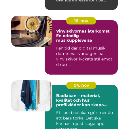
ökande intresse för h&a...
16. nov
Vinylskivornas återkomst:
En odödlig
musikupplevelse
I en tid där digital musik
dominerar vardagen har
vinylskivor lyckats stå emot
ström...
04. nov
Badlakan – material,
kvalitet och hur
profilkläder kan skapa
helhet i uttrycket
Ett bra badlakan gör mer än
att bara torka. Det ska
kännas mjukt, suga upp