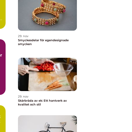
.
29. nov
Smyckesdelar för egendesignade
smycken
r
29. nov
Skärbräda av ek: Ett hantverk av
kvalitet och stil
t
t