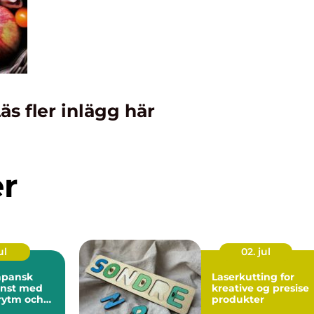
äs fler inlägg här
er
ul
02. jul
Laserkutting for
onst med
kreative og presise
 rytm och
produkter