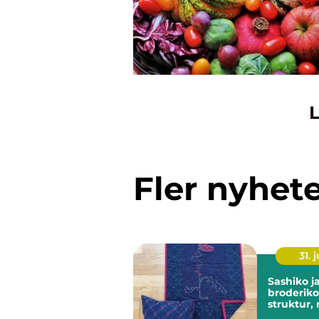
L
Fler nyhet
31. j
Sashiko japansk
broderik
struktur,
historia