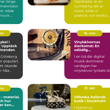
ar länge
Skärbrädor är en
t människor
oumbärlig del av
er, både
köket, både ur
ryck ...
praktisk och estetis...
nov
16. nov
kel i
Vinylskivornas
: Upptäck
återkomst: En
 trenden
odödlig
musikupplevelse
i Göteborg
I en tid där digital
er populärt,
musik dominerar
tt ökande
vardagen har
r h&a...
vinylskivor lyckats s
emot ström...
nov
31. okt
– material,
Utforska italiensk
och hur
butik i Stockholm
der kan
I hjärtat av
het i