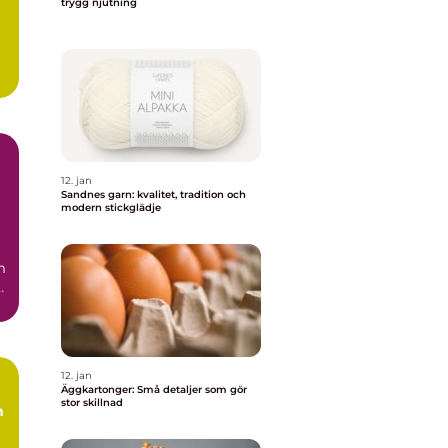
trygg njutning
12. jan
Sandnes garn: kvalitet, tradition och
modern stickglädje
m
.
12. jan
Äggkartonger: Små detaljer som gör
stor skillnad
h