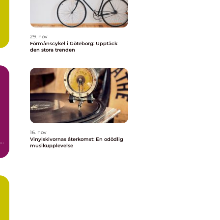
29. nov
Förmånscykel i Göteborg: Upptäck
den stora trenden
16. nov
Vinylskivornas återkomst: En odödlig
tå
musikupplevelse