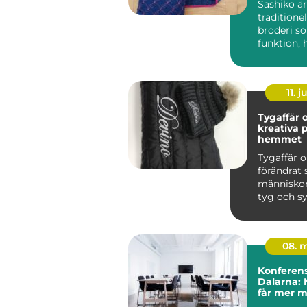
Sashiko är
traditione
broderi s
funktion, 
och esteti
börja...
11. j
Tygaffär o
kreativa p
hemmet
Tygaffär o
förändrat 
människor
tyg och s
genom att
st...
08. 
Konferens
Dalarna: 
får mer 