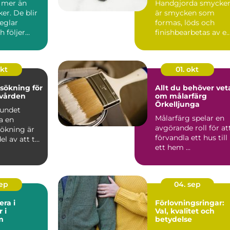
 mer än
Handgjorda smycke
ker. De blir
är smycken som
eglar
formas, löds och
h följer
finishbearbetas av e
m olika
guldsmed frå...
okt
01. okt
sökning för
Allt du behöver vet
nvården
om målarfärg
Örkelljunga
bundet
Målarfärg spelar en
a en
avgörande roll för at
ökning är
förvandla ett hus till
el av att ta
ett hem ...
n &...
sep
04. sep
era i
Förlovningsringar:
 i
Val, kvalitet och
m
betydelse