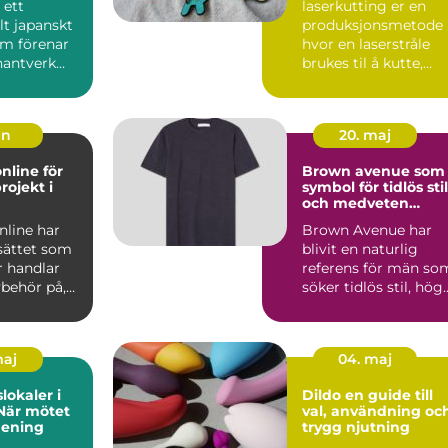
 ett
laserkutting er en
llt japanskt
produksjonsmetode
om förenar
hvor en laserstråle
hantverk
brukes til å kutte,
k. Från
gravere eller merke
uli...
un
20. maj
nline för
Brown avenue som
rojekt i
symbol för tidlös stil
och medveten
elegans
nline har
Brown Avenue har
sättet som
blivit en naturlig
 handlar
referens för män so
ybehör på,
söker tidlös stil, hög
 göra ett
kvalitet och en käns..
maj
04. maj
lokaler i
Dildo en guide till
När mötet
val, användning oc
mening
trygg njutning