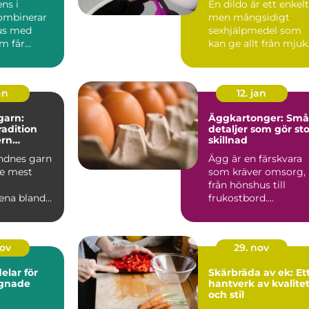
ns i
En dildo är ett enkelt
ombinerar
men mångsidigt
us med
sexhjälpmedel som
m får
kan ge allt från mjuk
att slap...
njutning till intensiv..
an
12. jan
garn:
Äggkartonger: Små
tradition
detaljer som gör sto
rn
skillnad
je
ndnes garn
Ägg är en färskvara
de mest
som kräver omsorg,
från hönshus till
ena bland
frukostbord....
tickare.
nov
29. nov
lar för
Skärbräda av ek: Et
gnade
hantverk av kvalite
och stil