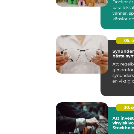
Dockor är
bara leksa
vänner, sp
känslor oc
barn geno
utveckli...
05. 
Synunder
bästa sy
Att regel
genomför
synunders
en viktig d
hand om si
30. 
Att invest
vinylskivor
Stockhol