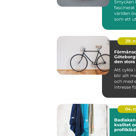
Smycken h
fascinera
världen öv
som ett utt
29. 
Förmånscy
Göteborg
den stora
Att cykla 
blir allt m
och med e
intresse fö
04. 
Badlakan 
kvalitet 
profilklä
skapa hel