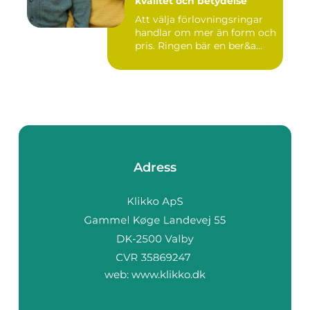
kvalitet och betydelse
Att välja förlovningsringar
handlar om mer än form och
pris. Ringen bär en ber&a...
Adress
web:
www.klikko.dk