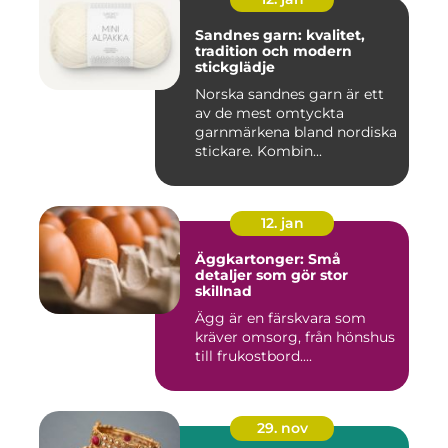
Sandnes garn: kvalitet,
tradition och modern
stickglädje
Norska sandnes garn är ett
av de mest omtyckta
garnmärkena bland nordiska
stickare. Kombin...
12. jan
Äggkartonger: Små
detaljer som gör stor
skillnad
Ägg är en färskvara som
kräver omsorg, från hönshus
till frukostbord....
29. nov