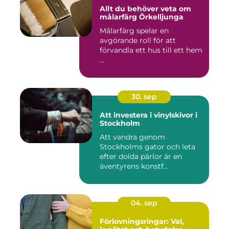
Allt du behöver veta om
målarfärg Örkelljunga
Målarfärg spelar en
avgörande roll för att
förvandla ett hus till ett hem
...
30. sep
Att investera i vinylskivor i
Stockholm
Att vandra genom
Stockholms gator och leta
efter dolda pärlor är en
äventyrens konstf...
04. sep
Förlovningsringar: Val,