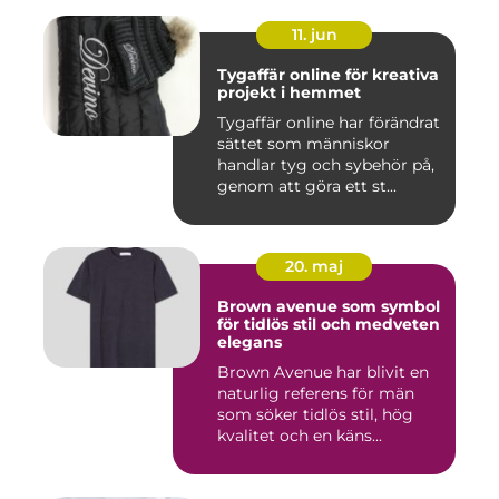
11. jun
Tygaffär online för kreativa
projekt i hemmet
Tygaffär online har förändrat
sättet som människor
handlar tyg och sybehör på,
genom att göra ett st...
20. maj
Brown avenue som symbol
för tidlös stil och medveten
elegans
Brown Avenue har blivit en
naturlig referens för män
som söker tidlös stil, hög
kvalitet och en käns...