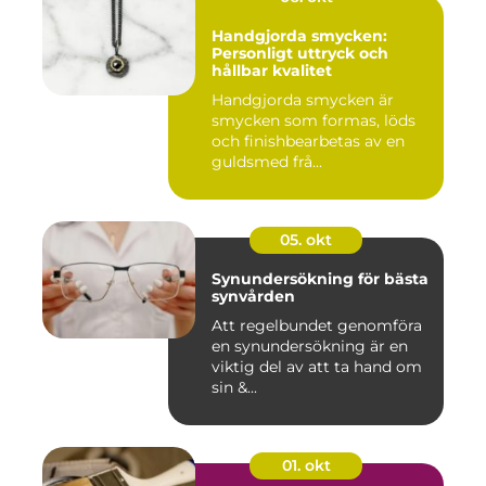
Handgjorda smycken:
Personligt uttryck och
hållbar kvalitet
Handgjorda smycken är
smycken som formas, löds
och finishbearbetas av en
guldsmed frå...
05. okt
Synundersökning för bästa
synvården
Att regelbundet genomföra
en synundersökning är en
viktig del av att ta hand om
sin &...
01. okt