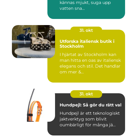
kännas mjukt, suga upp
vatten sna...
31. okt
Utforska italiensk butik i
Stockholm
I hjärtat av Stockholm kan
man hitta en oas av italiensk
elegans och stil. Det handlar
om mer &...
31. okt
Hundpejl: Så gör du rätt val
Hundpejl är ett teknologiskt
jaktverktyg som blivit
oumbärligt för många jä...