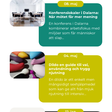
08. maj
Konferenslokaler i Dalarna:
När mötet får mer mening
En konferens i Dalarna
kombinerar arbetsfokus med
miljöer som får människor
att slap...
04. maj
Dildo en guide till val,
användning och trygg
njutning
En dildo är ett enkelt men
mångsidigt sexhjälpmedel
som kan ge allt från mjuk
njutning till intensiv...
12. jan