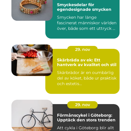
Smyckesdelar för
egendesignade smycken
Smycken har länge
fascinerat människor världen
över, både som ett uttryck ...
29. nov
Skärbräda av ek: Ett
hantverk av kvalitet och stil
Skärbrädor är en oumbärlig
del av köket, både ur praktisk
och estetis...
29. nov
Förmånscykel i Göteborg:
Upptäck den stora trenden
Att cykla i Göteborg blir allt