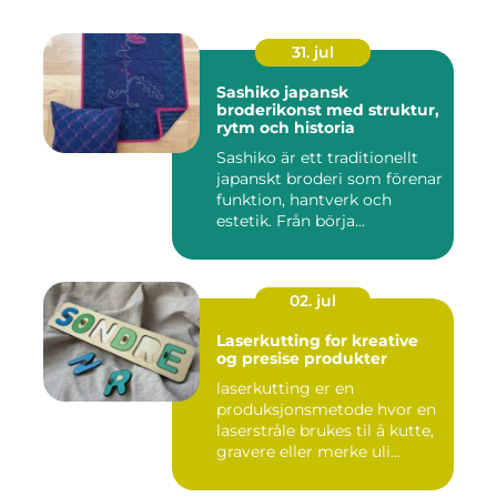
31. jul
Sashiko japansk
broderikonst med struktur,
rytm och historia
Sashiko är ett traditionellt
japanskt broderi som förenar
funktion, hantverk och
estetik. Från börja...
02. jul
Laserkutting for kreative
og presise produkter
laserkutting er en
produksjonsmetode hvor en
laserstråle brukes til å kutte,
gravere eller merke uli...