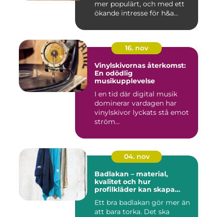
mer populärt, och med ett
ökande intresse för h&a...
16. nov
Vinylskivornas återkomst:
En odödlig
musikupplevelse
I en tid där digital musik
dominerar vardagen har
vinylskivor lyckats stå emot
ström...
04. nov
Badlakan – material,
kvalitet och hur
profilkläder kan skapa
helhet i uttrycket
Ett bra badlakan gör mer än
att bara torka. Det ska