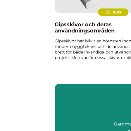
02. aug
Gipsskivor och deras
användningsområden
Gipsskivor har blivit en hörnsten ino
modern byggteknik, och de används
brett för både invändiga och utvändi
projekt. Men vad är dessa skivor exakt
och varför har de fått en sådan centra
roll ...