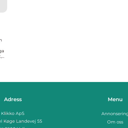
m
ga
,
l
Adress
Menu
Annonserin
Om oss