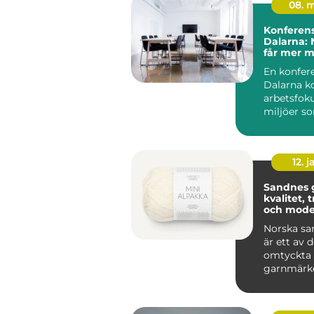
08. 
Konferens
Dalarna: 
får mer 
En konfere
Dalarna k
arbetsfok
miljöer so
människor 
12. j
Sandnes 
kvalitet, 
och mode
stickgläd
Norska sa
är ett av 
omtyckta
garnmärk
nordiska s
Kombin...