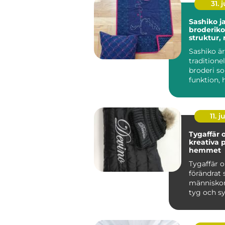
31. j
Sashiko japansk
broderik
struktur,
historia
Sashiko är
traditione
broderi s
funktion, 
och esteti
börja...
11. j
Tygaffär o
kreativa p
hemmet
Tygaffär o
förändrat 
människor
tyg och s
genom att
st...