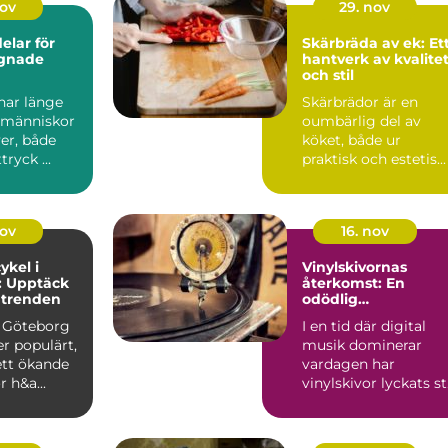
nov
29. nov
lar för
Skärbräda av ek: Et
gnade
hantverk av kvalite
och stil
ar länge
Skärbrädor är en
t människor
oumbärlig del av
er, både
köket, både ur
ryck ...
praktisk och estetis...
nov
16. nov
kel i
Vinylskivornas
: Upptäck
återkomst: En
 trenden
odödlig
musikupplevelse
i Göteborg
I en tid där digital
er populärt,
musik dominerar
tt ökande
vardagen har
r h&a...
vinylskivor lyckats s
emot ström...