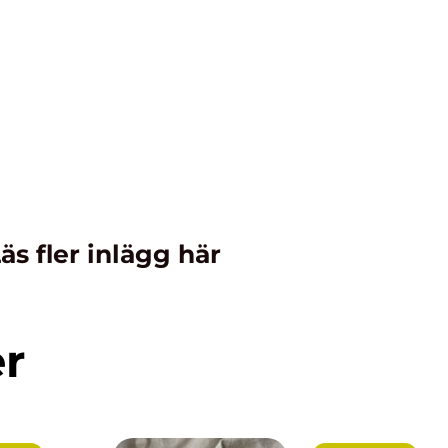
äs fler inlägg här
er