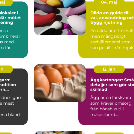
maj
04. maj
lokaler i
Dildo en guide till
När mötet
val, användning oc
mening
trygg njutning
ns i
En dildo är ett enkelt
ombinerar
men mångsidigt
us med
sexhjälpmedel som
m får
kan ge allt från mjuk
att slap...
njutning till intensiv..
an
12. jan
garn:
Äggkartonger: Små
tradition
detaljer som gör sto
rn
skillnad
je
ndnes garn
Ägg är en färskvara
de mest
som kräver omsorg,
från hönshus till
ena bland
frukostbord....
tickare.