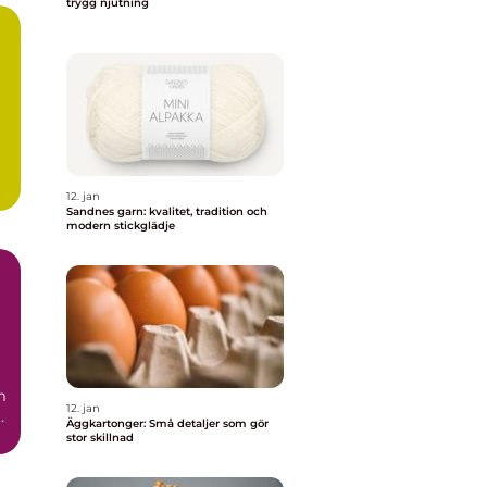
trygg njutning
12. jan
Sandnes garn: kvalitet, tradition och
modern stickglädje
m
12. jan
Äggkartonger: Små detaljer som gör
.
stor skillnad