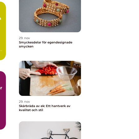
h
29. nov
Smyckesdelar för egendesignade
smycken
.
r
29. nov
Skärbräda av ek: Ett hantverk av
kvalitet och stil