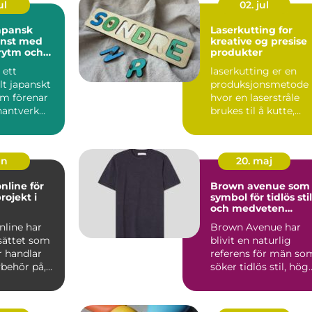
ul
02. jul
Laserkutting for
onst med
kreative og presise
 rytm och
produkter
 ett
laserkutting er en
llt japanskt
produksjonsmetode
om förenar
hvor en laserstråle
hantverk
brukes til å kutte,
k. Från
gravere eller merke
uli...
un
20. maj
nline för
Brown avenue som
rojekt i
symbol för tidlös stil
och medveten
elegans
nline har
Brown Avenue har
sättet som
blivit en naturlig
 handlar
referens för män so
ybehör på,
söker tidlös stil, hög
 göra ett
kvalitet och en käns..