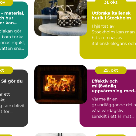
nov
31. okt
– material,
Utforska italiensk
och hur
butik i Stockholm
der kan
I hjärtat av
het i
dlakan gör
Stockholm kan man
 bara torka.
hitta en oas av
ännas mjukt,
italiensk elegans och
atten sna...
stil. Det handlar om
mer &...
kt
29. okt
 Så gör du
Effektiv och
miljövänlig
uppvärmning med
r ett
Ulma-
Värme är en
skt
pelletsbrännare
grundläggande del 
g som blivit
våra vardagsliv,
t för
särskilt i ett klimat
.
so...