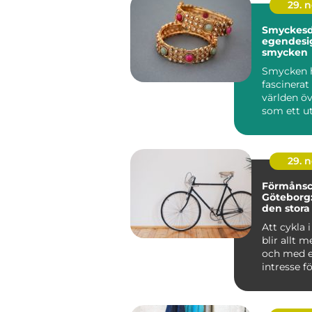
29. 
Smyckesde
egendesi
smycken
Smycken h
fascinera
världen öv
som ett utt
29. 
Förmånscy
Göteborg
den stora
Att cykla 
blir allt m
och med e
intresse fö