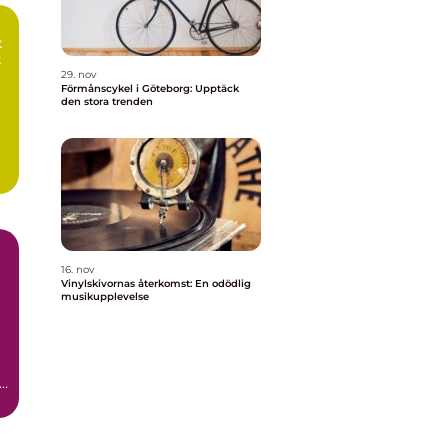
t
t
29. nov
Förmånscykel i Göteborg: Upptäck
den stora trenden
16. nov
Vinylskivornas återkomst: En odödlig
musikupplevelse
tå