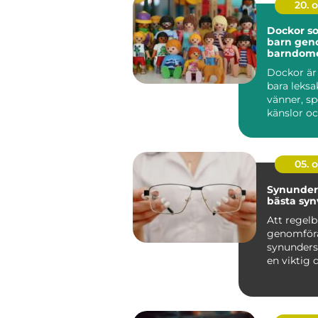
20. 
Dockor so
barn ge
barndom
Dockor är
bara leksa
vänner, sp
känslor oc
barn geno
utveckli...
05. 
Synunder
bästa sy
Att regel
genomför
synunders
en viktig d
hand om si