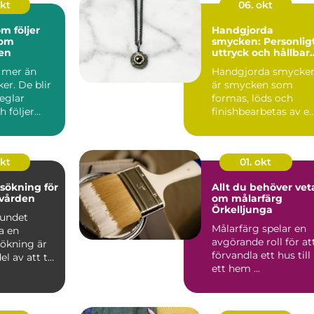
okt
06. okt
m följer
Handgjorda
nom
smycken: Personlig
en
uttryck och hållbar
kvalitet
 mer än
Handgjorda smycke
ker. De blir
är smycken som
eglar
formas, löds och
h följer
finishbearbetas av e
m olika
guldsmed frå...
okt
01. okt
sökning för
Allt du behöver vet
nvården
om målarfärg
Örkelljunga
bundet
Målarfärg spelar en
a en
avgörande roll för at
ökning är
förvandla ett hus till
el av att ta
ett hem ...
n &...