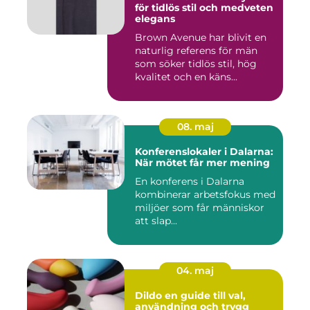
för tidlös stil och medveten
elegans
Brown Avenue har blivit en
naturlig referens för män
som söker tidlös stil, hög
kvalitet och en käns...
08. maj
Konferenslokaler i Dalarna:
När mötet får mer mening
En konferens i Dalarna
kombinerar arbetsfokus med
miljöer som får människor
att slap...
04. maj
Dildo en guide till val,
användning och trygg