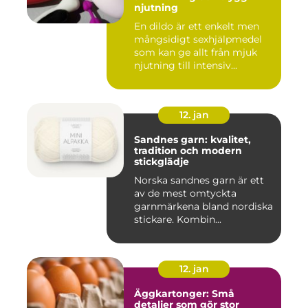
njutning
En dildo är ett enkelt men
mångsidigt sexhjälpmedel
som kan ge allt från mjuk
njutning till intensiv...
12. jan
Sandnes garn: kvalitet,
tradition och modern
stickglädje
Norska sandnes garn är ett
av de mest omtyckta
garnmärkena bland nordiska
stickare. Kombin...
12. jan
Äggkartonger: Små
detaljer som gör stor