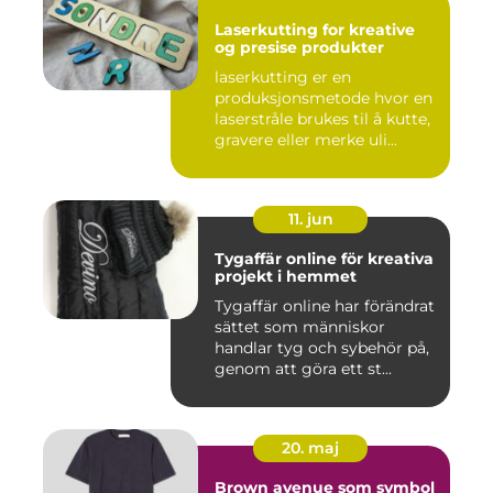
Laserkutting for kreative
og presise produkter
laserkutting er en
produksjonsmetode hvor en
laserstråle brukes til å kutte,
gravere eller merke uli...
11. jun
Tygaffär online för kreativa
projekt i hemmet
Tygaffär online har förändrat
sättet som människor
handlar tyg och sybehör på,
genom att göra ett st...
20. maj
Brown avenue som symbol