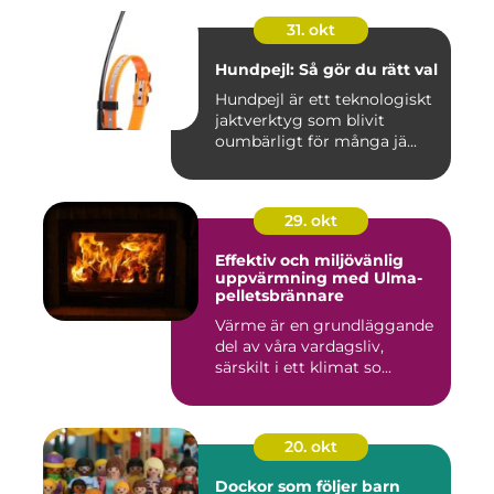
31. okt
Hundpejl: Så gör du rätt val
Hundpejl är ett teknologiskt
jaktverktyg som blivit
oumbärligt för många jä...
29. okt
Effektiv och miljövänlig
uppvärmning med Ulma-
pelletsbrännare
Värme är en grundläggande
del av våra vardagsliv,
särskilt i ett klimat so...
20. okt
Dockor som följer barn