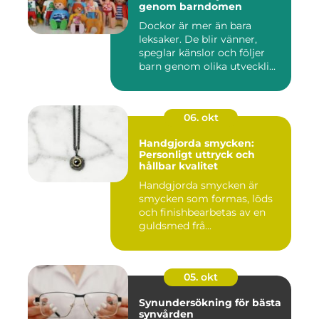
genom barndomen
Dockor är mer än bara
leksaker. De blir vänner,
speglar känslor och följer
barn genom olika utveckli...
06. okt
Handgjorda smycken:
Personligt uttryck och
hållbar kvalitet
Handgjorda smycken är
smycken som formas, löds
och finishbearbetas av en
guldsmed frå...
05. okt
Synundersökning för bästa
synvården