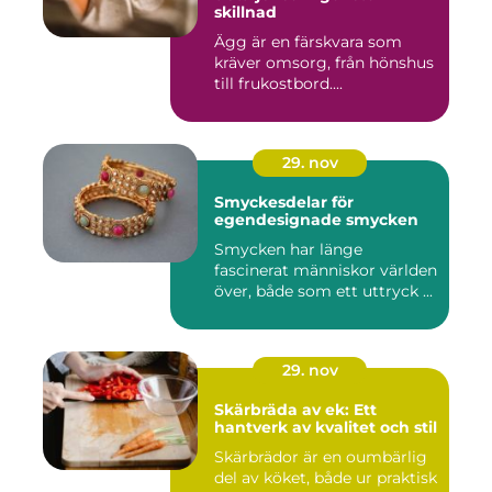
skillnad
Ägg är en färskvara som
kräver omsorg, från hönshus
till frukostbord....
29. nov
Smyckesdelar för
egendesignade smycken
Smycken har länge
fascinerat människor världen
över, både som ett uttryck ...
29. nov
Skärbräda av ek: Ett
hantverk av kvalitet och stil
Skärbrädor är en oumbärlig
del av köket, både ur praktisk