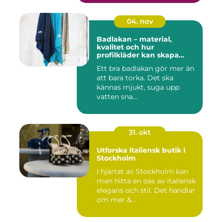
04. nov
Badlakan – material,
kvalitet och hur
profilkläder kan skapa
helhet i uttrycket
Ett bra badlakan gör mer än
att bara torka. Det ska
kännas mjukt, suga upp
vatten sna...
31. okt
Utforska italiensk butik i
Stockholm
I hjärtat av Stockholm kan
man hitta en oas av italiensk
elegans och stil. Det handlar
om mer &...