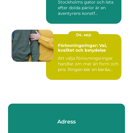
Stockholms gator och leta
efter dolda pärlor är en
äventyrens konstf...
04. sep
Förlovningsringar: Val,
kvalitet och betydelse
Att välja förlovningsringar
handlar om mer än form och
pris. Ringen bär en ber&a...
Adress