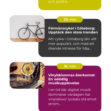
och estetis...
29. nov
Förmånscykel i Göteborg:
Upptäck den stora trenden
Att cykla i Göteborg blir allt
mer populärt, och med ett
ökande intresse för h&a...
16. nov
Vinylskivornas återkomst:
En odödlig
musikupplevelse
I en tid där digital musik
dominerar vardagen har
vinylskivor lyckats stå emot
ström...