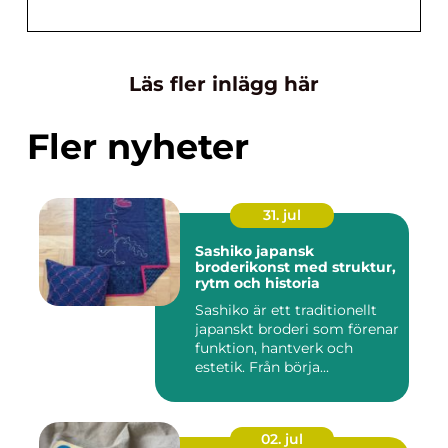
Läs fler inlägg här
Fler nyheter
31. jul
Sashiko japansk
broderikonst med struktur,
rytm och historia
Sashiko är ett traditionellt
japanskt broderi som förenar
funktion, hantverk och
estetik. Från börja...
02. jul